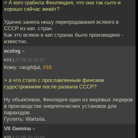
> А кого грабила Финляндия, что она так сыто и
хорошо сейчас живёт?
Удачно заняла нишу перепродавания всякого в
СССР из кап. стран.
Как это всякое в кап странах было произведено -
известно.
ecolog
»
#24 |
27.05.20 10:27
Кому: rasgildjai,
#16
> а что стало с прославленным финским
судостроением после развала СССР?
Ну объективно, Финлядия один из мировых лидеров
в производстве энергетических установок для
параходов.
Гуглить: Wartsila.
VII Gemina
»
#25 |
27.05.20 10:45