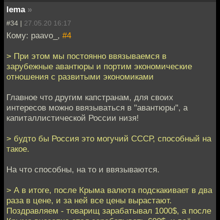
lema
»
#34 |
27.05.20 16:17
Кому: paavo_,
#4
> При этом мы постоянно ввязываемся в
зарубежные авантюры и портим экономические
отношения с развитыми экономиками
Главное что другим капстранам, для своих
интересов можно ввязываться в "авантюры", а
капиталлистической России низя!
> будто бы Россия это могучий СССР, способный на
такое.
На что способны, на то и ввязываются.
> А в итоге, после Крыма валюта подскакивает в два
раза в цене, и за ней все цены вырастают.
Поздравляем - товарищ зарабатывал 1000$, а после