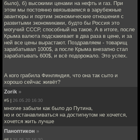
было), б) высокими ценами на нефть и газ. При
этом мы постоянно ввязываемся в зарубежные
авантюры и портим экономические отношения с
развитыми экономиками, будто бы Россия это
могучий СССР, способный на такое. А в итоге, после
Крыма валюта подскакивает в два раза в цене, и за
ней все цены вырастают. Поздравляем - товарищ
зарабатывал 1000$, а после Крыма внезапно стал
зарабатывать 600$, и всё подорожало. Это успех.
А кого грабила Финляндия, что она так сыто и
хорошо сейчас живёт?
Zorik
»
#5 |
26.05.20 16:30
многие забыли как было до Путина,
но и останавливаться на достигнутом не хочется,
хочется жить лучше
Паноптикон
»
#6 |
26.05.20 16:30