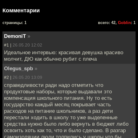
Комментарии
cтраницы: 1
всего: 42,
Goblin
: 1
DemoniT
»
#1 |
26.05.20 12:02
Идеальное интервью: красивая девушка красиво
молчит, ДЮ как обычно рубит с плеча
Olegus_spb
»
#2 |
26.05.20 13:09
справедливости ради надо отметить что
продуктовые наборы, которые выдавали это
компенсация школьного питания. Ну то есть
государство каждый месяц покрывает часть
расходов на питание школьников, а раз дети
перестали ходить в школу то уже выделенные
средства нужно было либо вернуть в бюджет либо
освоить хоть как то, что и было сделано. В разгар
самоизоляции люди толпились у школы что бы