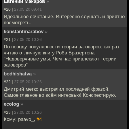
Евгений Макаров
»
#20 |
27.05.20 09:41
Идеальное сочетание. Интересно слушать и приятно
посмотреть.
konstantinarabov
»
#21 |
27.05.20 10:26
По поводу популярности теории заговоров: как раз
читаю отличную книгу Роба Бразертона
"Недоверчивые умы. Чем нас привлекают теории
заговоров"
bodhishatva
»
#22 |
27.05.20 10:26
Дмитрий метко выстрелил последней фразой.
Самое главное во всём интервью! Конспектирую.
ecolog
»
#23 |
27.05.20 10:26
Кому: paavo_,
#4