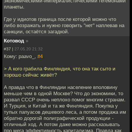
экономическими-империалистическими гегемонами
планеты.
Где у идиотов граница после которой можно что
либо возражать и нужно говорить "нет" наплевав на
санкции, остаётся загадкой.
Котовод
»
#37 |
27.05.20 21:32
Кому: paavo_,
#4
> А кого грабила Финляндия, что она так сыто и
хорошо сейчас живёт?
А правда что в Финляндии население вполовину
меньше чем в одной Москве? Что до экономики, то
развал СССР очень неплохо помог многим странам.
И Турция, и Китай и та же Финляндия. Покупка у
тупых папуасов дешевого леса, а потом продажа им
обратно дорогой полиграфической продукции -
отличный ход. А потом даже можно рассказывать
про мега эффективность капитализма. Правда как