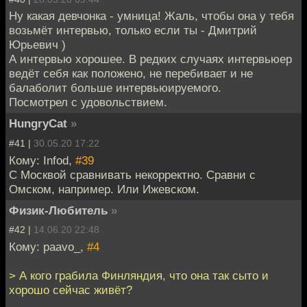
Ну какая девчонка - умница! Жаль, чтобы она у тебя
возьмёт интервью, только если ты - Дмитрий
Юрьевич )
А интервью хорошее. В редких случаях интервьюер
ведёт себя как положено, не перебивает и не
балаболит больше интервьюируемого.
Посмотрел с удовольствием.
HungryCat
»
#41 |
30.05.20 17:22
Кому: Infod,
#39
С Москвой сравнивать некорректно. Сравни с
Омском, например. Или Ижевском.
Физик-Любитель
»
#42 |
14.06.20 22:48
Кому: paavo_,
#4
> А кого грабила Финляндия, что она так сыто и
хорошо сейчас живёт?