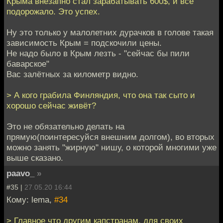
Крыма внезапно стал зарабатывать 600$, и всё
подорожало. Это успех.
Ну это только у малолетних дурачков в голове такая
зависимость Крым = подскочили цены.
Не надо было в Крым лезть - "сейчас бы пили
баварское"
Вас залётных за километр видно.
> А кого грабила Финляндия, что она так сыто и
хорошо сейчас живёт?
Это не обязательно делать на
прямую(поинтересуйся внешним долгом), во вторых
можно занять "жирную" нишу, о которой многими уже
выше сказано.
paavo_
»
#35 |
27.05.20 16:44
Кому: lema,
#34
> Главное что другим капстранам, для своих