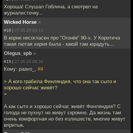
Хороша! Слушал Гоблина, а смотрел на
журналисточку...
Wicked Horse
»
#18 |
27.05.20 09:13
В корне несогласен про "Огонёк" 90-х. У Коротича
такая лютая херня была - какой там юрадуть...
Olegus_spb
»
#19 |
27.05.20 09:32
Кому: paavo_,
#4
> А кого грабила Финляндия, что она так сыто и
хорошо сейчас живёт?
>
А как сыто и хорошо сейчас живёт Финляндия? С
голода не пухнут но живут скромно. Да жизнь там
очень комфортная но без излишеств, многие живут
впритык.