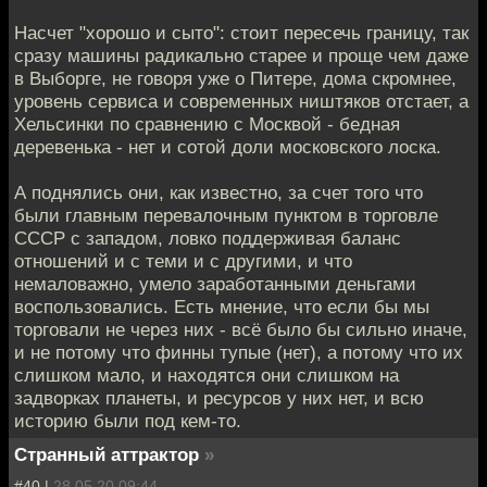
Насчет "хорошо и сыто": стоит пересечь границу, так
сразу машины радикально старее и проще чем даже
в Выборге, не говоря уже о Питере, дома скромнее,
уровень сервиса и современных ништяков отстает, а
Хельсинки по сравнению с Москвой - бедная
деревенька - нет и сотой доли московского лоска.
А поднялись они, как известно, за счет того что
были главным перевалочным пунктом в торговле
СССР с западом, ловко поддерживая баланс
отношений и с теми и с другими, и что
немаловажно, умело заработанными деньгами
воспользовались. Есть мнение, что если бы мы
торговали не через них - всё было бы сильно иначе,
и не потому что финны тупые (нет), а потому что их
слишком мало, и находятся они слишком на
задворках планеты, и ресурсов у них нет, и всю
историю были под кем-то.
Странный аттрактор
»
#40 |
28.05.20 09:44