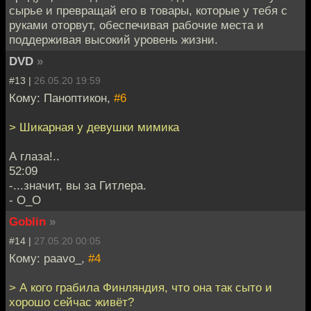
сырье и превращай его в товары, которые у тебя с
руками оторвут, обеспечивая рабочие места и
поддерживая высокий уровень жизни.
DVD
»
#13 |
26.05.20 19:59
Кому: Паноптикон,
#6
> Шикарная у девушки мимика
А глаза!..
52:09
-...значит, вы за Гитлера.
- О_О
Goblin
»
#14 |
27.05.20 00:05
Кому: paavo_,
#4
> А кого грабила Финляндия, что она так сыто и
хорошо сейчас живёт?