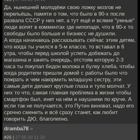
Да, нынешней молодёжи свою ложку мозгов не
перельёшь, памяти о том, что было в 90-х после
развала СССР у них нет, а тут ещё и всякие "умные"
люди вопят в комментах где нипопадя, что в 90-х то
свободы было больше и бизнесс не душили.
А когда начинаешь рассказывать сейчас этим детям,
что когда ты учился в 5-м классе, то вставал в 6
утра, чтобы перед школой успеть добежать до
магазина и занять очередь, отстояв которую 2-3
часа ты покупал бидон молока и булку хлеба, чтобы
когда родители пришли домой с работы было что
пожрать и чем накормить младшую сестру, эти
самые дети делают круглые глаза и тупо молчат. У
них то что, самая главная проблема в жизни чтобы
смартфон был, инет на нём и наушники по круче. А
если так не получается, это Путин виноват, надо его
срочно сменить и всё сразу станет, как любит
говорить ДЮ, благолепно.
dramba78
»
#26 |
27.05.20 11:20