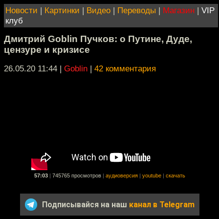
Новости
|
Картинки
|
Видео
|
Переводы
|
Магазин
|
VIP
клуб
Дмитрий Goblin Пучков: о Путине, Дуде,
цензуре и кризисе
26.05.20 11:44
|
Goblin
|
42 комментария
57:03
|
745765 просмотров
|
аудиоверсия
|
youtube
|
скачать
Подписывайся на наш
канал в Telegram