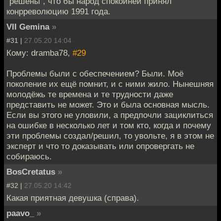
"решены", что бы народ спокойней принял
конрреволюцию 1991 года.
VII Gemina
»
#31 |
27.05.20 14:04
Кому: dramba78,
#29
Проблемы были с обеспечением? Были. Моё
поколение их ещё помнит, и с ними жило. Нынешняя
молодёжь те времена и те трудности даже
представить не может. Это и была основная мысль.
Если вы этого не уловили, а предпочли зациклиться
на ошибке в несколько лет и том кто, когда и почему
эти проблемы создал/решил, то увольте, я в этом не
эксперт и что то доказывать или опровергать не
собираюсь.
BosCretatus
»
#32 |
27.05.20 14:42
Какая приятная девушка (справа).
paavo_
»