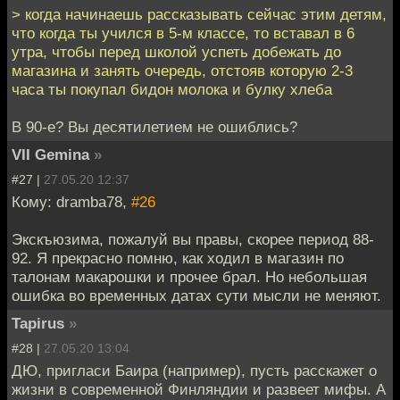
> когда начинаешь рассказывать сейчас этим детям,
что когда ты учился в 5-м классе, то вставал в 6
утра, чтобы перед школой успеть добежать до
магазина и занять очередь, отстояв которую 2-3
часа ты покупал бидон молока и булку хлеба
В 90-е? Вы десятилетием не ошиблись?
VII Gemina
»
#27 |
27.05.20 12:37
Кому: dramba78,
#26
Экскъюзима, пожалуй вы правы, скорее период 88-
92. Я прекрасно помню, как ходил в магазин по
талонам макарошки и прочее брал. Но небольшая
ошибка во временных датах сути мысли не меняют.
Tapirus
»
#28 |
27.05.20 13:04
ДЮ, пригласи Баира (например), пусть расскажет о
жизни в современной Финляндии и развеет мифы. А