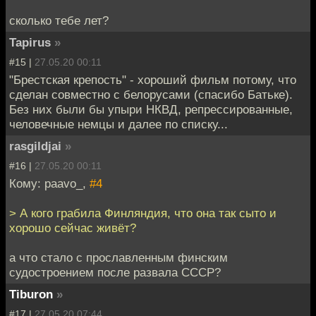
сколько тебе лет?
Tapirus
»
#15 |
27.05.20 00:11
"Брестская крепость" - хороший фильм потому, что
сделан совместно с белорусами (спасибо Батьке).
Без них были бы упыри НКВД, репрессированные,
человечные немцы и далее по списку...
rasgildjai
»
#16 |
27.05.20 00:11
Кому: paavo_,
#4
> А кого грабила Финляндия, что она так сыто и
хорошо сейчас живёт?
а что стало с прославленным финским
судостроением после развала СССР?
Tiburon
»
#17 |
27.05.20 07:44