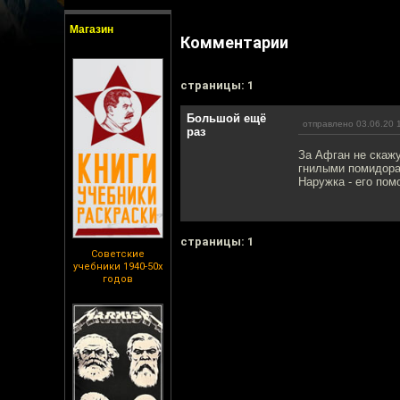
Магазин
Комментарии
cтраницы: 1
Большой ещё
отправлено 03.06.20 
раз
За Афган не скажу
гнилыми помидорам
Наружка - его пом
cтраницы: 1
Советские
учебники 1940-50х
годов