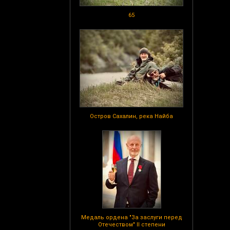
65
Остров Сахалин, река Найба
Медаль ордена "За заслуги перед
Отечеством" II степени