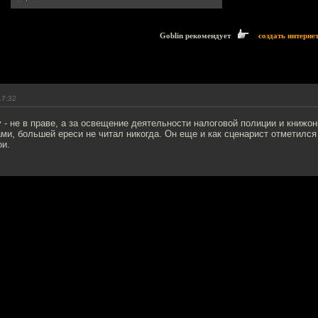
Goblin рекомендует
создать интерне
17:32
 - не в праве, а за освещение деятельности налоговой полиции и книжонк
и, большей ереси не читал никогда. Он еще и как сценарист отметился 
ои.