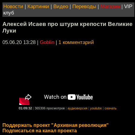
Новости
|
Картинки
|
Видео
|
Переводы
|
Магазин
|
VIP
клуб
Алексей Исаев про штурм крепости Великие
Луки
05.06.20 13:28
|
Goblin
|
1 комментарий
01:09:32
|
365306 просмотров
|
аудиоверсия
|
youtube
|
скачать
Поддержать проект "Архивная революция"
Подписаться на канал проекта