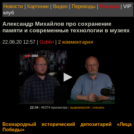
Новости
|
Картинки
|
Видео
|
Переводы
|
Магазин
|
VIP
клуб
Александр Михайлов про сохранение
памяти и современные технологии в музеях
22.06.20 12:57
|
Goblin
|
2 комментария
22:34
|
46374 просмотра
|
аудиоверсия
|
скачать
Всенародный исторический депозитарий «Лица
Победы»