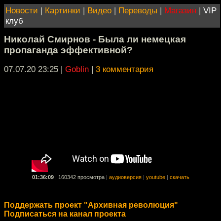
Новости
|
Картинки
|
Видео
|
Переводы
|
Магазин
|
VIP
клуб
Николай Смирнов - Была ли немецкая
пропаганда эффективной?
07.07.20 23:25
|
Goblin
|
3 комментария
01:36:09
|
160342 просмотра
|
аудиоверсия
|
youtube
|
скачать
Поддержать проект "Архивная революция"
Подписаться на канал проекта