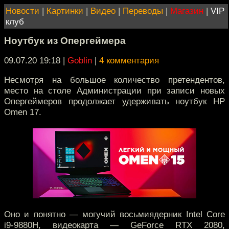
Новости
|
Картинки
|
Видео
|
Переводы
|
Магазин
|
VIP
клуб
Ноутбук из Опергеймера
09.07.20 19:18
|
Goblin
|
4 комментария
Несмотря на большое количество претендентов,
место на столе Администрации при записи новых
Опергеймеров продолжает удерживать ноутбук HP
Omen 17.
Оно и понятно — могучий восьмиядерник Intel Core
i9-9880H, видеокарта — GeForce RTX 2080,