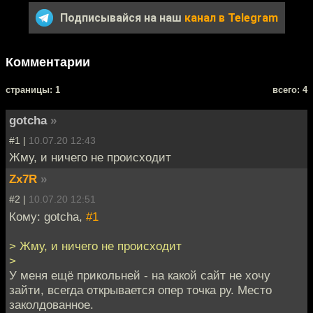
Подписывайся на наш
канал в Telegram
Комментарии
cтраницы: 1
всего: 4
gotcha
»
#1 |
10.07.20 12:43
Жму, и ничего не происходит
Zx7R
»
#2 |
10.07.20 12:51
Кому: gotcha,
#1
> Жму, и ничего не происходит
>
У меня ещё прикольней - на какой сайт не хочу
зайти, всегда открывается опер точка ру. Место
заколдованное.