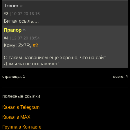
Trener
»
#3 |
10.07.20 16:16
Битая ссыль....
Прапор
»
#4 |
12.07.20 18:54
Кому: Zx7R,
#2
С таким названием ещё хорошо, что на сайт
Дэмьена не отправляет!
cтраницы: 1
всего: 4
полезные ссылки
Канал в Telegram
Канал в MAX
Группа в Контакте