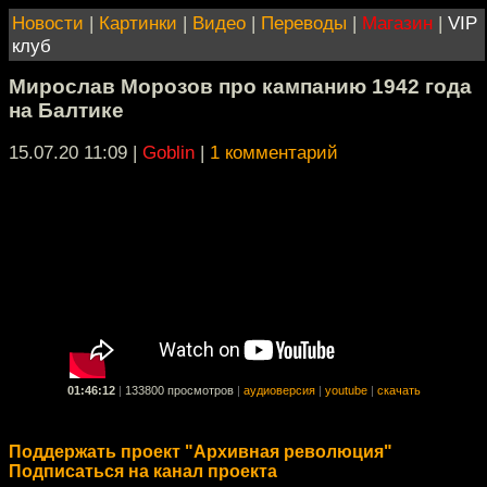
Новости
|
Картинки
|
Видео
|
Переводы
|
Магазин
|
VIP
клуб
Мирослав Морозов про кампанию 1942 года
на Балтике
15.07.20 11:09
|
Goblin
|
1 комментарий
01:46:12
|
133800 просмотров
|
аудиоверсия
|
youtube
|
скачать
Поддержать проект "Архивная революция"
Подписаться на канал проекта