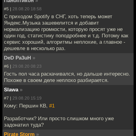
Паноптикон
»
#5 |
28.08.20 18:58
С приходом Spotify в СНГ, хоть теперь может
Яндекс.Музыка зашевелится и добавит
нормализацию громкости, которую просят уже не
один год, статистику поподробнее и т.д. Потому как
сервис хороший, алгоритмы неплохие, а главное -
дешевле в несколько раз.
DeD Pa3uH
»
#6 |
29.08.20 08:23
Гость пол часа раскачивался, но дальше интересно.
Похоже в своем деле неплохо разбирается.
Slawa
»
#7 |
29.08.20 15:19
Кому: Першин КВ,
#1
Разработчик? Или просто слишком много уже
задонатил туда?
Pirate Storm
»