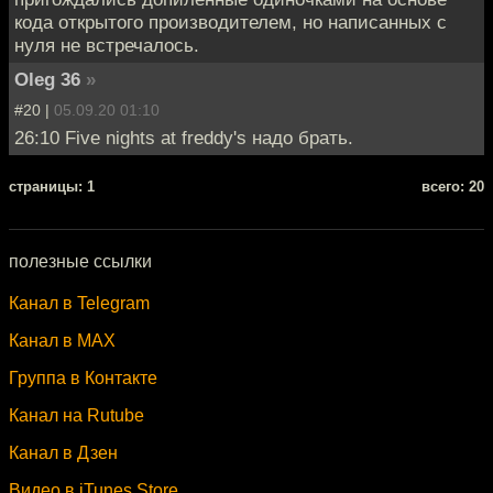
кода открытого производителем, но написанных с
нуля не встречалось.
Oleg 36
»
#20 |
05.09.20 01:10
26:10 Five nights at freddy's надо брать.
cтраницы: 1
всего: 20
полезные ссылки
Канал в Telegram
Канал в MAX
Группа в Контакте
Канал на Rutube
Канал в Дзен
Видео в iTunes Store