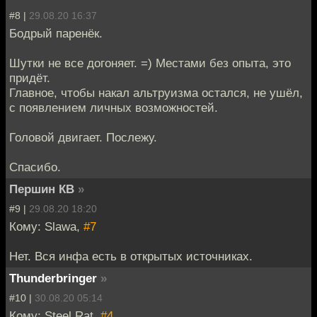
#8 |
29.08.20 16:37
Бодрый паренёк.
Шутки не все догоняет. =) Местами без опыта, это
придёт.
Главное, чтобы накал альтруизма остался, не ушёл,
с появлением личных возможностей.
Головой двигает. Послежу.
Спасибо.
Першин КВ
»
#9 |
29.08.20 18:20
Кому: Slawa,
#7
Нет. Вся инфа есть в открытых источниках.
Thunderbringer
»
#10 |
30.08.20 05:14
Кому: Steel Rat,
#4