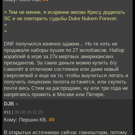
> Тем не менее, я искренне желаю Крису доделать
SC и не повторить судьбы Duke Nukem Forever.
>
>
DNF получился конечно эдаким... Но те хоть не
продавали наборы пушек по 27 килобаксов. Набор
кораблей в игре за 27к мертвых американских
президентов. За такие деньги можно купить б/у
самолёт в отличном состоянии или даже новый
сверхлегкий и еще на то, чтобы выучиться летать и
получить лицензию пилота останется, или скупить
почти весь Стим на распродаже, ну или три года не
напрягаясь прожить в Москве или Питере.
DJB
»
#11 |
30.08.20 11:20
Кому: Першин КВ,
#9
В открытых источниках сейчас говношторм, потому