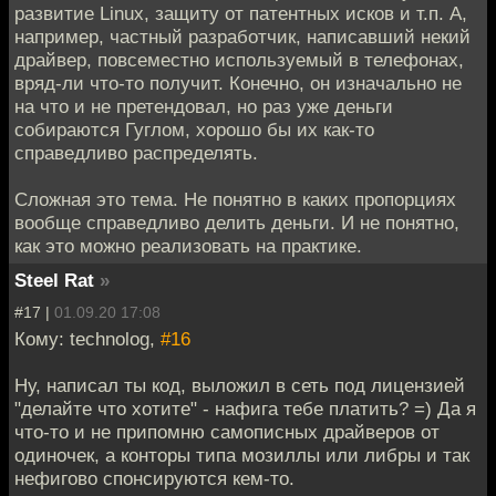
развитие Linux, защиту от патентных исков и т.п. А,
например, частный разработчик, написавший некий
драйвер, повсеместно используемый в телефонах,
вряд-ли что-то получит. Конечно, он изначально не
на что и не претендовал, но раз уже деньги
собираются Гуглом, хорошо бы их как-то
справедливо распределять.
Сложная это тема. Не понятно в каких пропорциях
вообще справедливо делить деньги. И не понятно,
как это можно реализовать на практике.
Steel Rat
»
#17 |
01.09.20 17:08
Кому: technolog,
#16
Ну, написал ты код, выложил в сеть под лицензией
"делайте что хотите" - нафига тебе платить? =) Да я
что-то и не припомню самописных драйверов от
одиночек, а конторы типа мозиллы или либры и так
нефигово спонсируются кем-то.