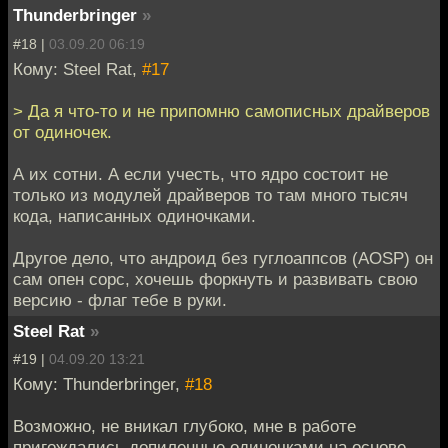
Thunderbringer
»
#18 |
03.09.20 06:19
Кому: Steel Rat,
#17
> Да я что-то и не припомню самописных драйверов
от одиночек.
А их сотни. А если учесть, что ядро состоит не
только из модулей драйверов то там много тысяч
кода, написанных одиночками.
Другое дело, что андроид без гуглоаппсов (AOSP) он
сам опен сорс, хочешь форкнуть и развивать свою
версию - флаг тебе в руки.
Steel Rat
»
#19 |
04.09.20 13:21
Кому: Thunderbringer,
#18
Возможно, не вникал глубоко, мне в работе
пригождались допиленные одиночками на основе