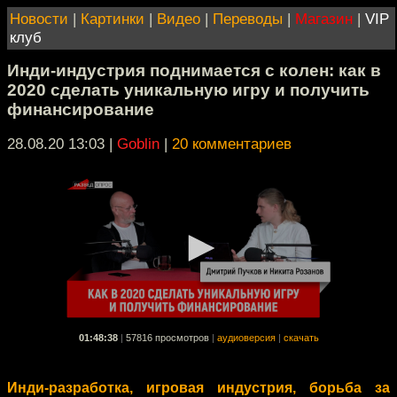
Новости
|
Картинки
|
Видео
|
Переводы
|
Магазин
|
VIP
клуб
Инди-индустрия поднимается с колен: как в
2020 сделать уникальную игру и получить
финансирование
28.08.20 13:03
|
Goblin
|
20 комментариев
01:48:38
|
57816 просмотров
|
аудиоверсия
|
скачать
Инди-разработка, игровая индустрия, борьба за