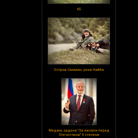
65
Остров Сахалин, река Найба
Медаль ордена "За заслуги перед
Отечеством" II степени