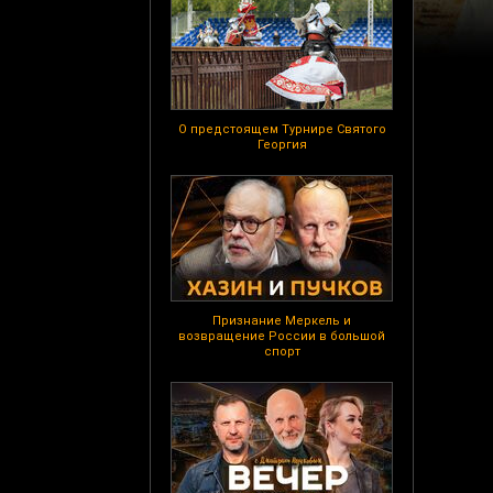
О предстоящем Турнире Святого
Георгия
Признание Меркель и
возвращение России в большой
спорт