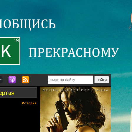
ертая
История