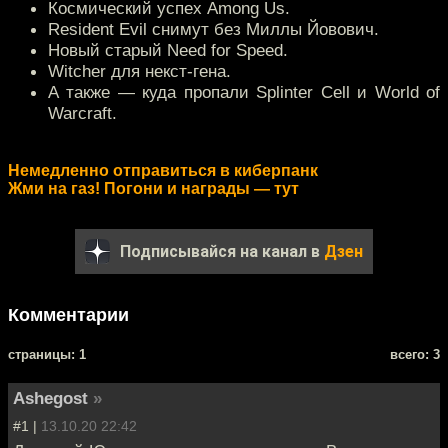
Космический успех Among Us.
Resident Evil снимут без Миллы Йовович.
Новый старый Need for Speed.
Witcher для некст-гена.
А также — куда пропали Splinter Cell и World of
Warcraft.
Немедленно отправиться в киберпанк
Жми на газ! Погони и награды — тут
Подписывайся на канал в
Дзен
Комментарии
cтраницы: 1
всего: 3
Ashegost
»
#1 |
13.10.20 22:42