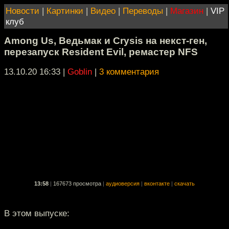
Новости
|
Картинки
|
Видео
|
Переводы
|
Магазин
|
VIP
клуб
Among Us, Ведьмак и Crysis на некст-ген,
перезапуск Resident Evil, ремастер NFS
13.10.20 16:33
|
Goblin
|
3 комментария
13:58
|
167673 просмотра
|
аудиоверсия
|
вконтакте
|
скачать
В этом выпуске: