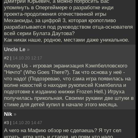
Дмитрий Юрьевич, а можно попросить Вас
упомянуть в Опергеймере о разработке инди
проекта-продолжения отечественной игры
Механоиды, за цифрой 3, которая кропотливо
разрабатывается под руководством отца-основателя
всей серии Булата Даутова?
Как никак наше, родное, местами даже уникальное.
Uncle Le
»
#2 |
14.10.20 12:17
Among Us - игровая экранизация Кэмпбелловского
"Нечто" (Who Goes There?). Так что основа у неё -
что надо! (Подозреваю, что сама игра появилась на
волне новостей о находке рукописей Кэмпбелла и
подготовке к изданию книжки Frozen Hell.) Игруха
получилась прикольная. Своими руками две штуки в
стиме для детей купил в начале этого месяца.
Nik
»
#3 |
14.10.20 14:47
А чего на Мафию обзор не сделаешь? Я тут сел
играть, игра хоть и старая, но прям что надо.