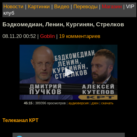
Новости
|
Картинки
|
Видео
|
Переводы
|
Магазин
|
VIP
клуб
Бэдкомедиан, Ленин, Кургинян, Стрелков
08.11.20 00:52
|
Goblin
|
19 комментариев
45:15
|
389396 просмотров
|
аудиоверсия
|
дзен
|
скачать
Телеканал КРТ