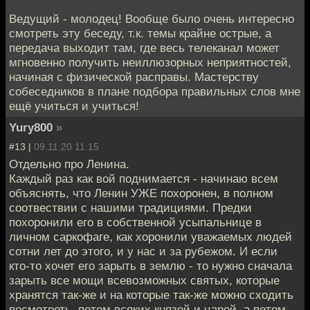
Ведущий - молодец! Вообще было очень интересно
смотреть эту беседу, т.к. темы крайне острые, а
передача выходит там, где весь телеканал может
мгновенно получить неиллюзорных неприятностей,
начиная с физической расправы. Мастерству
собеседников в плане подбора правильных слов мне
ещё учиться и учиться!
Yury800
»
#13 |
09.11.20 11:15
Отдельно про Ленина.
Каждый раз как вой поднимается - начинаю всем
объяснять, что Ленин УЖЕ похоронен, в полном
соотвествии с нашими традициями. Предки
похоронили его в собственной усыпальнице в
личном саркофаге, как хоронили уважаемых людей
сотни лет до этого, и у нас и за рубежом. И если
кто-то хочет его зарыть в землю - то нужно сначала
зарыть все мощи всевозможных святых, которые
хранятся так-же и на которые так-же можно сходить
посмотреть, потом всяких князей и царей, а потом