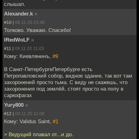
слышал.
Alexander.k
»
#10 |
08.11.20 23:48
Толково. Уважаю. Спасибо!
IRedWoLF
»
#11 |
09.11.20 11:03
Кому: Киевлянинъ,
#9
В Санкт-ПетербургеПетербурге есть
Петропавловский собор, видное здание, так вот там
захоронений просто тьма. С виду не скажешь, что
захоронения под землёй, стоят просто на полу в
саркофагах
Yury800
»
#12 |
09.11.20 11:08
Кому: Validus Saint,
#1
> Ведущий плавал от...и до.