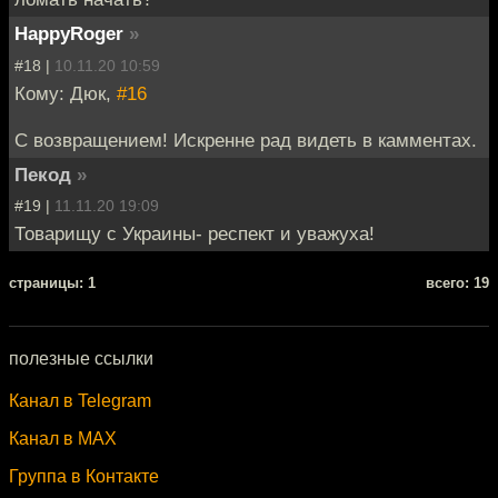
HappyRoger
»
#18 |
10.11.20 10:59
Кому: Дюк,
#16
С возвращением! Искренне рад видеть в камментах.
Пекод
»
#19 |
11.11.20 19:09
Товарищу с Украины- респект и уважуха!
cтраницы: 1
всего: 19
полезные ссылки
Канал в Telegram
Канал в MAX
Группа в Контакте