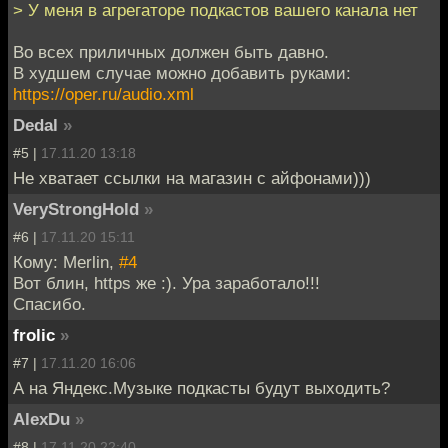
> У меня в агрегаторе подкастов вашего канала нет
Во всех приличных должен быть давно.
В худшем случае можно добавить руками:
https://oper.ru/audio.xml
Dedal
»
#5 |
17.11.20 13:18
Не хватает ссылки на магазин с айфонами)))
VeryStrongHold
»
#6 |
17.11.20 15:11
Кому: Merlin,
#4
Вот блин, https же :). Ура заработало!!!
Спасибо.
frolic
»
#7 |
17.11.20 16:06
А на Яндекс.Музыке подкасты будут выходить?
AlexDu
»
#8 |
17.11.20 22:40