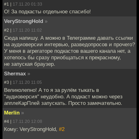
#1 |
17.11.20 01:33
О! За подкасты отдельное спасибо!
VeryStrongHold
»
#2 |
17.11.20 11:02
Сюда напишу. А можно в Телеграмме давать ссылки
на аудиоверсии интервью, разведопросов и прочего?
У меня в агрегаторе подкастов вашего канала нет, а
хотелось бы сразу приобщаться к прекрасному,
не запуская браузер.
Shermax
»
#3 |
17.11.20 11:05
Великолепно! А то я за рулём тыкать в
"аудиоверсия" неудобно. А подкаст можно через
апплеКарПлей запускать. Просто замечательно.
Merlin
»
#4 |
17.11.20 12:08
Кому: VeryStrongHold,
#2