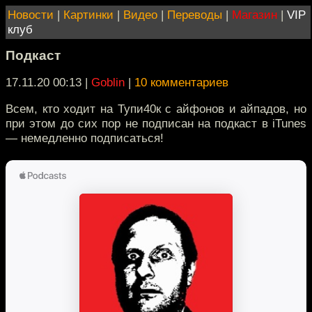
Новости
|
Картинки
|
Видео
|
Переводы
|
Магазин
|
VIP
клуб
Подкаст
17.11.20 00:13
|
Goblin
|
10 комментариев
Всем, кто ходит на Тупи40к с айфонов и айпадов, но
при этом до сих пор не подписан на подкаст в iTunes
— немедленно подписаться!