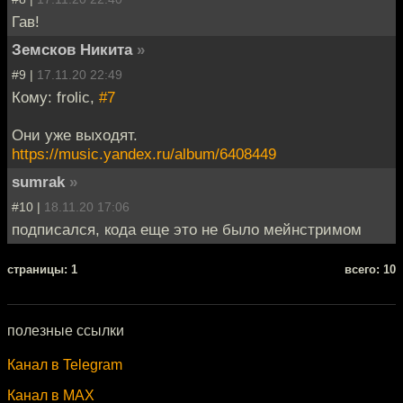
Гав!
Земсков Никита
»
#9 |
17.11.20 22:49
Кому: frolic,
#7
Они уже выходят.
https://music.yandex.ru/album/6408449
sumrаk
»
#10 |
18.11.20 17:06
подписался, кода еще это не было мейнстримом
cтраницы: 1
всего: 10
полезные ссылки
Канал в Telegram
Канал в MAX