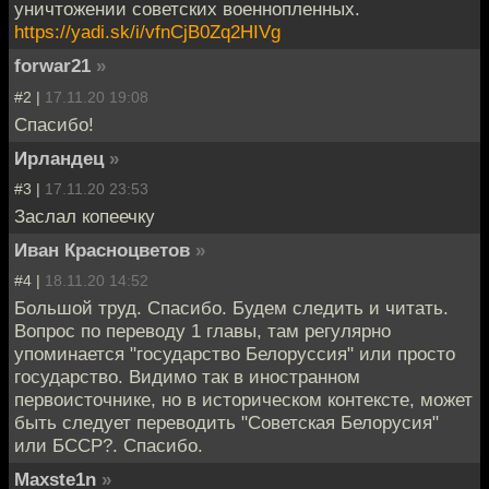
уничтожении советских военнопленных.
https://yadi.sk/i/vfnCjB0Zq2HIVg
forwar21
»
#2 |
17.11.20 19:08
Спасибо!
Ирландец
»
#3 |
17.11.20 23:53
Заслал копеечку
Иван Красноцветов
»
#4 |
18.11.20 14:52
Большой труд. Спасибо. Будем следить и читать.
Вопрос по переводу 1 главы, там регулярно
упоминается "государство Белоруссия" или просто
государство. Видимо так в иностранном
первоисточнике, но в историческом контексте, может
быть следует переводить "Советская Белорусия"
или БССР?. Спасибо.
Maxste1n
»