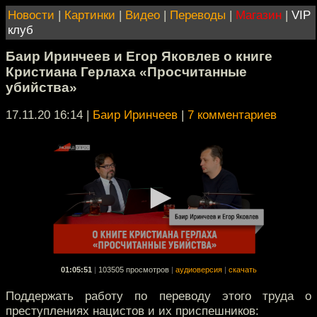
Новости
|
Картинки
|
Видео
|
Переводы
|
Магазин
|
VIP
клуб
Баир Иринчеев и Егор Яковлев о книге
Кристиана Герлаха «Просчитанные
убийства»
17.11.20 16:14
|
Баир Иринчеев
|
7 комментариев
01:05:51
|
103505 просмотров
|
аудиоверсия
|
скачать
Поддержать работу по переводу этого труда о
преступлениях нацистов и их приспешников: