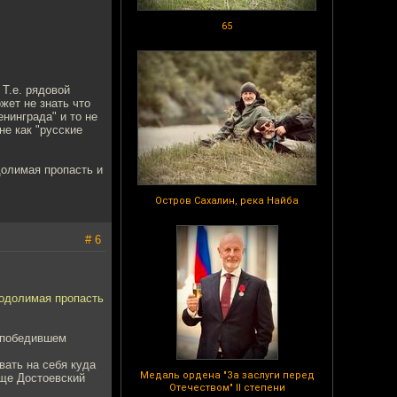
65
 Т.е. рядовой
жет не знать что
нинграда" и то не
не как "русские
долимая пропасть и
Остров Сахалин, река Найба
# 6
еодолимая пропасть
в победившем
вать на себя куда
Медаль ордена "За заслуги перед
еще Достоевский
Отечеством" II степени