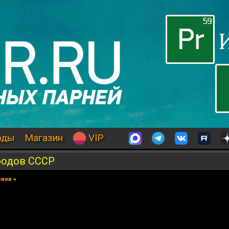
оды
Магазин
VIP
родов СССР
риев
»