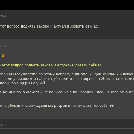
00:11
тот вопрос поднять заново и актуализировать сейчас.
11:49
,
#1
 этот вопрос поднять заново и актуализировать сейчас.
если бы государство по этому вопросу снимало бы док. фильмы и показ
 люди уверены что нацисты убивали только евреев, а 26 млн. советских 
нали командиры на убой.
 во многом вытекает и не понимание в их народах - нас, нашего отношен
ет глубокий информационный разрыв в понимании тех событий.
14:10