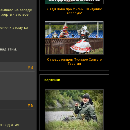
Дядя Вова про фильм "Свидание
азывало на западе.
вслепую"
жертв - это всё
ения к этому ко
 над этим.
О предстоящем Турнире Святого
Георгия
# 4
Картинки
# 5
т над этим.