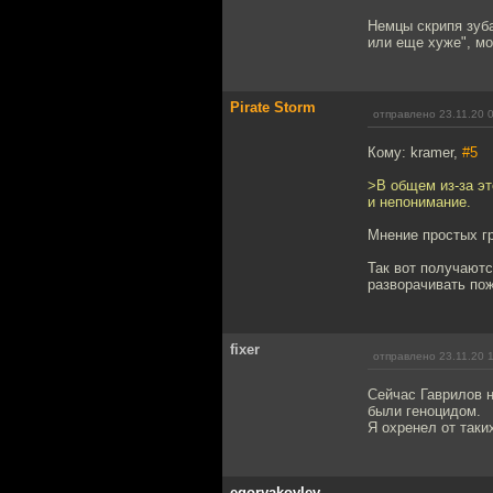
Немцы скрипя зуба
или еще хуже", мо
Pirate Storm
отправлено 23.11.20 
Кому: kramer,
#5
>В общем из-за эт
и непонимание.
Мнение простых гр
Так вот получают
разворачивать пож
fixer
отправлено 23.11.20 
Сейчас Гаврилов 
были геноцидом.
Я охренел от таки
egoryakovlev