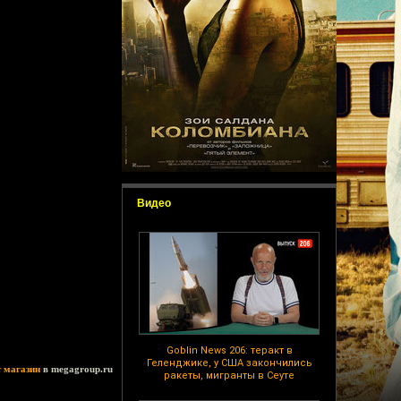
Видео
Goblin News 206: теракт в
Геленджике, у США закончились
т магазин
в megagroup.ru
ракеты, мигранты в Сеуте