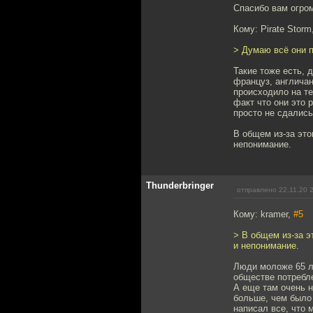
Спасибо вам огром
Кому: Pirate Storm
> Думаю всё они 
Такие тоже есть, 
француз, англичан
происходило на т
факт что они это 
просто не сдались
В общем из-за это
непонимание.
Thunderbringer
отправлено 22.11.20 
Кому: kramer,
#5
> В общем из-за э
и непонимание.
Люди моложе 65 л
обществе потребл
А еще там очень н
больше, чем было
написал все, что 