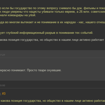
 если бы государство по этому вопросу снимало бы док. фильмы и пок
 люди уверены что нацисты убивали только евреев, а 26 млн. советских 
нали командиры на убой.
да во многом вытекает и не понимание в их народах - нас, нашего отнош
вует глубокий информационный разрыв в понимании тех событий.
акова позиция государства, но общество в нашем лице активно работает
17:27
екрасно понимают. Просто твари охуевшие.
20:00
v,
#3
 какова позиция государства, но общество в нашем лице активно работае