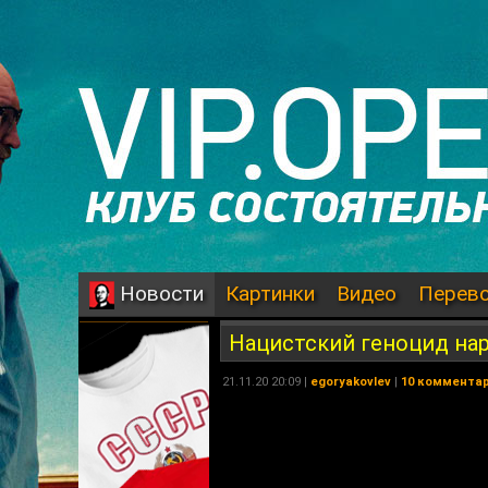
Картинки
Видео
Перев
Новости
Нацистский геноцид на
21.11.20 20:09 |
egoryakovlev
|
10 коммента