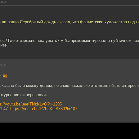
13:14
в на радио Серебряный дождь сказал, что фашистские художества над 
лов? Где это можно послушать? Я бы прокомментировал в публичном про
нте.
15:41
v,
#9
сказано было между делом, не знаю насколько это может быть интересн
 журналист и переводчик
ps://youtu.be/ueeITNzKLvQ?t=1205
1:47:
https://youtu.be/FVFaKsjS380?t=107