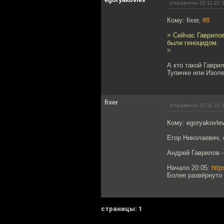
отправлено 23.11.20 
Кому: fixer,
#8
> Сейчас Гаврило
были геноцидом.
>
А кто такой Гаври
Тупичке или Изоле
fixer
отправлено 23.11.20 
Кому: egoryakovle
Егор Николаевич, 
Андрей Гаврилов -
Начало 20:05:
htt
Более развёрнуто 
cтраницы: 1