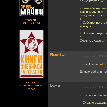
Кому: kramer,
#2
> Было бы неплохо
Там в большинстве
солдаты которых г
>
Магазин
> Собственно отсю
ОПЕРМАЙКИ
всему и т.п.
>
> По сути сущест
>
Сложно сказать, к
Pirate Storm
отправлено 22.11.20 
Кому: kramer,
#2
Думаю всё они пр
Советские
kramer
учебники 1940-50х
отправлено 22.11.20 
годов
Кому: egoryakovle
> Сложно сказать,