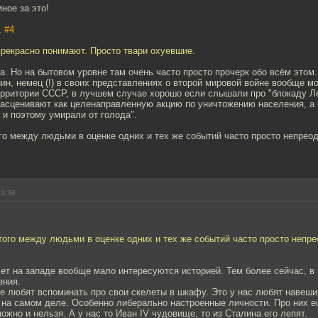
ное за это!
,
#4
прекрасно понимают. Просто твари охуевшие.
да. Но на бытовом уровне там очень часто просто прочерк обо всём этом.
ин, немец (!) в своих представлениях о второй мировой войне вообще мо
ерритории СССР, в лучшем случае хорошо если слышали про "блокаду Ле
расценивают как целенаправленную акцию по уничтожению населения, а 
 и поэтому умирали от голода".
го между людьми в оценке одних и тех же событий часто просто непрео
23:34
того между людьми в оценке одних и тех же событий часто просто непр
ет на западе вообще мало интересуются историей. Тем более сейчас, 
ения.
е любят вспоминать про свои скелеты в шкафу. Это у нас любят навеши
 на самом деле. Особенно либерально настроенные личности. Про них 
можно и нельзя. А у нас то Иван IV чудовище, то из Сталина его лепят.