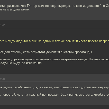
ми признают, что Гитлер был тот еще выродок, но многие добавят "но С
л не мы одни такие.
01:46
ого между людьми в оценке одних и тех же событий часто просто непре
аждан страны, есть результат дейсвтия системы/пропаганды.
ся теми управляющими системами рулят охеревшие гниды. Почему оехе
алуй не буду, во избежание.
10:26
на радио Серебряный дождь сказал, что фашистские художества над н
х новостей, чуть на красный не проехал. Буду ролик смотреть, чтобы в с