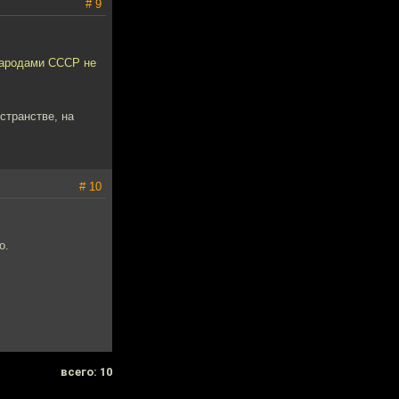
# 9
народами СССР не
странстве, на
# 10
о.
всего: 10