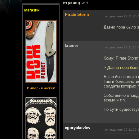
cтраницы: 1
Магазин
Pirate Storm
отправлено 22.11.20 
Давно пора было э
kramer
отправлено 22.11.20 
Кому: Pirate Storm
> Давно пора было
Было бы неплохо 
Там в большинстве
солдаты которых г
Империя ножей
Собственно отсюда
всему и т.п.
По сути существу
egoryakovlev
отправлено 22.11.20 