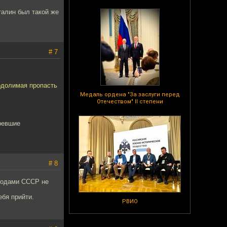
талин был такой же
# 7
одолимая пропасть
Медаль ордена "За заслуги перед
Отечеством" II степени
ревшие
# 8
ародами СССР не
ебя прийти.
РВИО