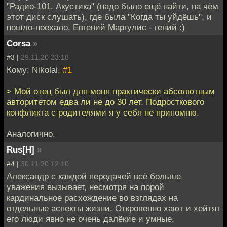
"Радио-101. Акустика" (надо было ещё найти, на чём
этот диск слушать), где была "Когда ты уйдёшь", и
пошло-поехало. Евгений Маргулис - гений :)
Corsa
»
#3 |
29.11.20 23:18
Кому: Nikolai,
#1
> Мой отец был для меня практически абсолютным
авторитетом едва ли не до 30 лет. Подросткового
конфликта с родителями я у себя не припомню.
Аналогично.
Rus[H]
»
#4 |
30.11.20 12:10
Александр с каждой передачей всё больше
уважения вызывает, несмотря на порой
кардинальное расхождение во взглядах на
отдельные аспекты жизни. Откровенно хают и хейтят
его люди явно не очень далёкие и умные.