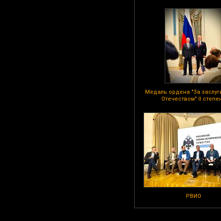
Медаль ордена "За заслуг
Отечеством" II степе
РВИО