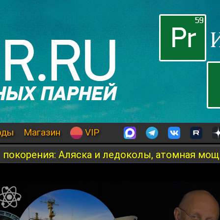
оды
Магазин
VIP
я покорения: Аляска и ледоколы, атомная мо