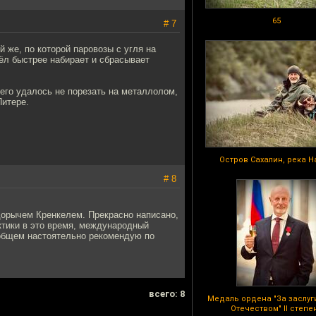
65
# 7
й же, по которой паровозы с угля на
тёл быстрее набирает и сбрасывает
 его удалось не порезать на металлолом,
Питере.
Остров Сахалин, река 
# 8
дорычем Кренкелем. Прекрасно написано,
рктики в это время, международный
в общем настоятельно рекомендую по
всего: 8
Медаль ордена "За заслуг
Отечеством" II степе