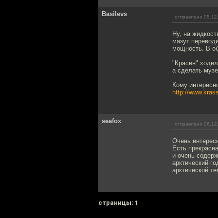
Basilevs
отправлено 05.12
Ну, на жидкост
мазут переводи
мощность. В о
"Красин" ходил
а сделать музе
Кому интересно
http://www.krass
seafox
отправлено 06.12
Очень интересн
Есть прекрасн
и очень содерж
арктический го
арктической те
cтраницы: 1