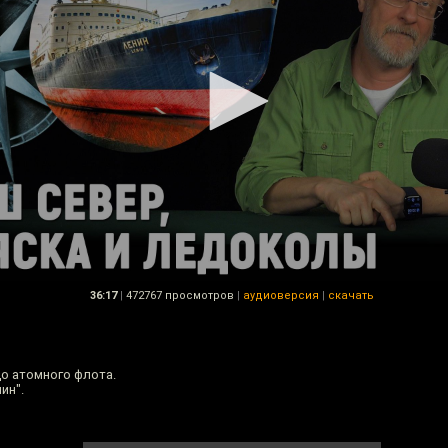
36:17
|
472767 просмотров
|
аудиоверсия
|
скачать
о атомного флота.
ин".