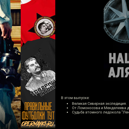
В этом выпуске:
Великая Северная экспедиция.
От Ломоносова и Менделеева д
Судьба атомного ледокола "Лен