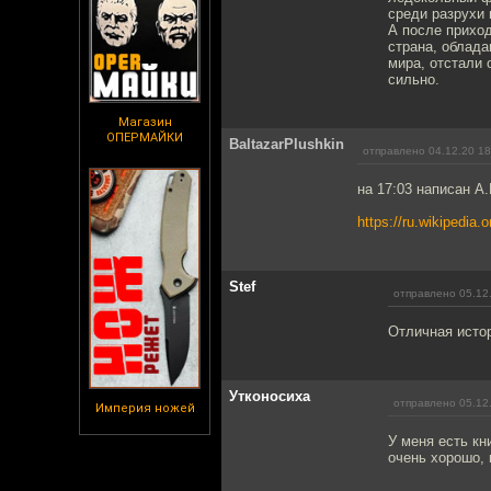
среди разрухи 
А после приход
страна, облад
мира, отстали 
сильно.
Магазин
ОПЕРМАЙКИ
BaltazarPlushkin
отправлено 04.12.20 18
на 17:03 написан А
https://ru.wiki
Stef
отправлено 05.12
Отличная истор
Утконосиха
отправлено 05.12
Империя ножей
У меня есть кн
очень хорошо,