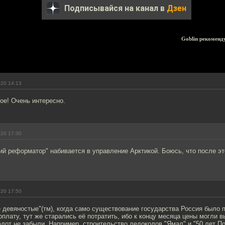
Подписывайся на канал в
Дзен
Goblin рекоменд
.20 14:13
ое! Очень интересно.
.20 17:30
ий реформатор" набивается в управление Арктикой. Боюсь, что после э
.20 17:50
 девяностые"(тм), когда само существование государства Россия было 
рплату, тут же старались её потратить, ибо к концу месяца цены могли в
от не забыли. Например, строительство ледоколов "Ямал" и "50 лет Поб