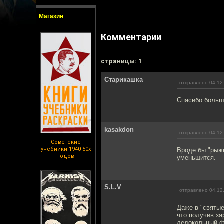
Магазин
Комментарии
cтраницы: 1
Старикашка
отправлено 04.12
Спасибо больш
kasakdon
отправлено 04.12
Советские
учебники 1940-50х
Вроде бы "рыж
годов
уменьшится.
S.L.V
отправлено 04.12
Даже в "святые
что получив за
ледокольный фл