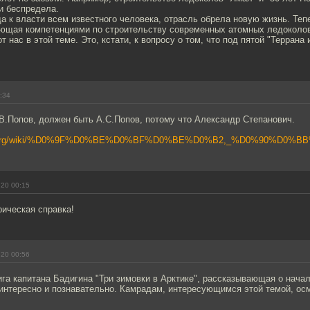
и беспредела.
а к власти всем известного человека, отрасль обрела новую жизнь. Теп
ающая компетенциями по строительству современных атомных ледоколо
от нас в этой теме. Это, кстати, к вопросу о том, что под пятой "Террана
:34
.В.Попов, должен быть А.С.Попов, потому что Александр Степанович.
pedia.org/wiki/%D0%9F%D0%BE%D0%BF%D0%BE%D0%B2,_%D0%90%D0
.20 00:15
ическая справка!
.20 00:56
ига капитана Бадигина "Три зимовки в Арктике", рассказывающая о нача
 интересно и познавательно. Камрадам, интересующимся этой темой, ос