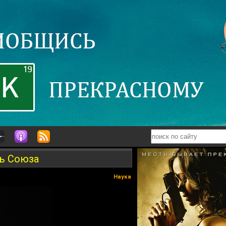
щь Союза
Наука