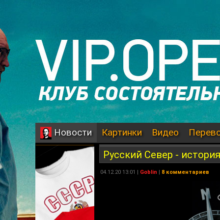
Картинки
Видео
Перев
Новости
Русский Cевер - истори
04.12.20 13:01 |
Goblin
|
8 комментариев