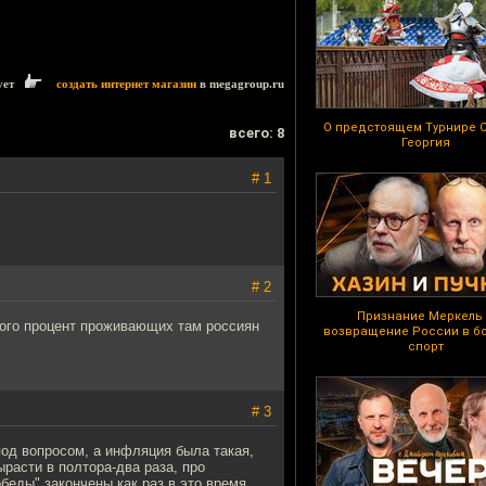
ует
создать интернет магазин
в megagroup.ru
О предстоящем Турнире С
всего: 8
Георгия
# 1
# 2
Признание Меркель
того процент проживающих там россиян
возвращение России в б
спорт
# 3
под вопросом, а инфляция была такая,
ырасти в полтора-два раза, про
еды" закончены как раз в это время,