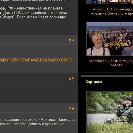
ерь, РФ - единственная на планете
Атака БПЛА на Гелендж
в. Даже США, сильнейшая экономика
открытие Ормузского пр
 и Упыря", Россия загнивает особенно
# 4
%BB%D0%B5%D0%BA%D1%81%D0%B0%D...
Клеопатра, часть 2: фина
болото
# 5
Картинки
# 6
ле освоения советской Арктики. Написана
мелюсь рекомендовать к прочтению.