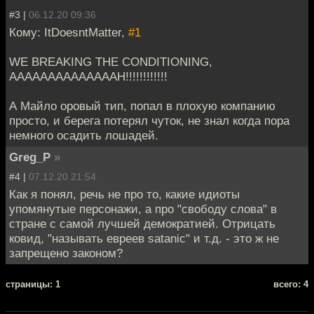
#3 |
06.12.20 09:36
Кому: ItDoesntMatter,
#1
WE BREAKING THE CONDITIONING,
AAAAAAAAAAAAAAH!!!!!!!!!!!!
А Майло оровый тип, попал в плохую компанию
просто, и берега потерял чуток, не знал когда пора
немного осадить лошадей.
Greg_P
»
#4 |
07.12.20 21:54
Как я понял, речь не про то, какие идиоты
упомянутые персонажи, а про "свободу слова" в
стране с самой лучшей демократией. Отрицать
ковид, "называть евреев satanic" и т.д. - это ж не
запрещено законом?
cтраницы: 1
всего: 4