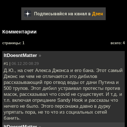
Подписывайся на канал в
Дзен
Комментарии
cтраницы: 1
всего: 4
ItDoesntMatter
»
#1 |
06.12.20 08:29
Д.Ю., на счет Алекса Джонса и его бана. Этот самый
Джонс ни чем не отличается это дибилов
рассказывающий про отвод воды от дачи Путина и
500 трупов. Этот дибил устраивал протесты против
масок, рассказывал что covid не существует. И т.д. и
т.п. включая отрицание Sandy Hook и рассказы что
ничего не было. Этого персонажа давно в дурку
упрятать пора, не то что из социальных сетей
банить.
ItDoesntMatter
»