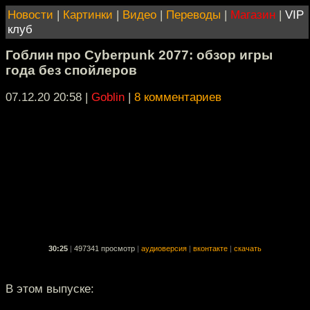
Новости
|
Картинки
|
Видео
|
Переводы
|
Магазин
|
VIP
клуб
Гоблин про Cyberpunk 2077: обзор игры
года без спойлеров
07.12.20 20:58
|
Goblin
|
8 комментариев
30:25
|
497341 просмотр
|
аудиоверсия
|
вконтакте
|
скачать
В этом выпуске: