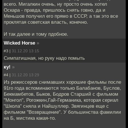
всего. Мигалкин очень, ну просто очень хотел
Оскара - правда, пришлось снять говно, да и
Меньшов получил его прямо в СССР, а так это все
проклятая советская власть, конечно.
И так далее и тому пдобное.
Wicked Horse
»
#3 |
31.12.20 13:15
Симпатишная, но руку надо помыть
ку!
»
#4 |
31.12.20 13:29
Из режиссеров снимавших хорошие фильмы после
91го года вспоминаются только Балабанов, Буслов,
Бекмамбетов, Быков, Бодров Старший с фильмом
"Монгол", Рогожкин,Гай-Германика, которая сериал
"Школа" сняла и Найшуллер. Звягинцев еще с
фильмом "Возвращение". У большинства фамилии
на Б, мистика какая-то.