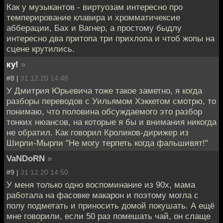
Как у музыкантов - виртуозам интересно про
темперирование клавира и хромматичексие
абберации, Бах и Вагнер, а простому быдлу
интересно два притопа три прихлопа и чтоб жопы на
сцене крутились.
ку!
»
#8 |
31.12.20 14:48
У Дмитрия Юрьевича тоже такое заметно, я когда
разборы переводов с Уильямом Хэккетом смотрю, то
понимаю, что половина обсуждаемого это разбор
тонких нюансов, на которые я бы и внимания никогда
не обратил. Как говорил Кроликов-дирижер из
Ширли-Мырли "Не могу терпеть когда фальшивят!"
VaNDoRN
»
#9 |
31.12.20 14:50
У меня только одно воспоминание из 90х, мама
работала на фасовке макарон и поэтому могла с
полу подметать и приносить домой покушать. А ещё
мне говорили, если 50 раз помешать чай, он слаще