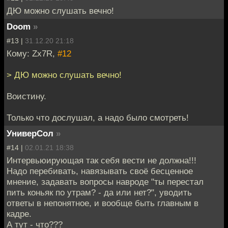
ДЮ можно слушать вечно!
Doom
»
#13 |
31.12.20 21:18
Кому: Zx7R,
#12
> ДЮ можно слушать вечно!
Воистину.
Только что дослушал, а надо было смотреть!
УниверСол
»
#14 |
02.01.21 18:38
Интервьюирующая так себя вести не должна!!!
Надо перебивать, навязывать своё бесценное
мнение, задавать вопросы навроде "ты перестал
пить коньяк по утрам? - да или нет?", уводить
ответы в непонятное, и вообще быть главным в
кадре.
А тут - что???