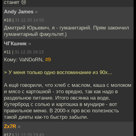
станет 😢
Andy James
»
#10 |
31.12.20 14:50
Дмитрий Юрьевич, я - гуманитарий. Прям закончил
гуманитарный факультет.)
ЧГКшник
»
#11 |
31.12.20 19:13
Кому: VaNDoRN,
#9
> У меня только одно воспоминание из 90х...
А ещё говорили, что хлеб с маслом, каша с молоком
и мясо с картошкой - это вредно, так как надо в
раздельное питание. Итого овсянка на воде,
бутерброд с солью и картошка в мундире - вот
правильное меню. В 2000-х про всю полезность
такой диеты как-то быстро забыли.
Zx7R
»
#12 |
31.12.20 19:49