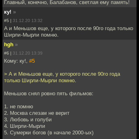
Главный, конечно, Балабанов, светлая ему память!
ку!
»
#5 |
31.12.20 13:32
А и Меньшов еще, у которого после 90го года только
Ширли-Мырли помню.
hgh
»
#6 |
31.12.20 13:39
Кому: ку!,
#5
> А и Меньшов еще, у которого после 90го года
только Ширли-Мырли помню.
Меньшов снял ровно пять фильмов:
1. не помню
2. Москва слезам не верит
3. Любовь и голуби
4. Ширли-Мырли
5. Сумерки богов (в начале 2000-ых)