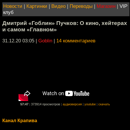
Новости
|
Картинки
|
Видео
|
Переводы
|
Магазин
|
VIP
клуб
Дмитрий «Гоблин» Пучков: О кино, хейтерах
и самом «Главном»
31.12.20 03:05
|
Goblin
|
14 комментариев
57:47
|
373914 просмотров
|
аудиоверсия
|
youtube
|
скачать
Канал Крапива