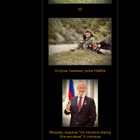
65
Остров Сахалин, река Найба
Медаль ордена "За заслуги перед
Отечеством" II степени