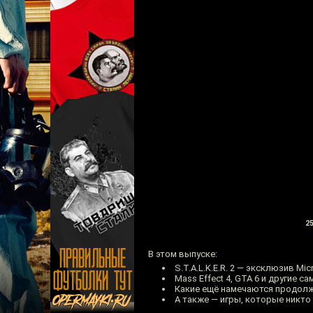
25
В этом выпуске:
S.T.A.L.K.E.R. 2 — эксклюзив Mic
Mass Effect 4, GTA 6 и другие 
Какие ещё намечаются продол
А также — игры, которые никто 