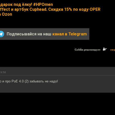
дарок под ёлку! #HPOmen
fect и артбук Cuphead. Скидка 15% по коду OPER
а Ozon
Подписывайся на наш
канал в Telegram
Goblin рекомендует
соз
19:58
 и про PoE 4.0 (2) забывать не надо!