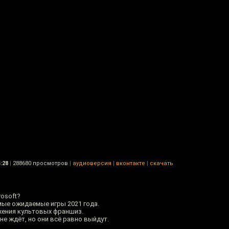
:28
|
288680 просмотров
|
аудиоверсия
|
вконтакте
|
скачать
rosoft?
самые ожидаемые игры 2021 года.
жения культовых франшиз.
не ждёт, но они всё равно выйдут.