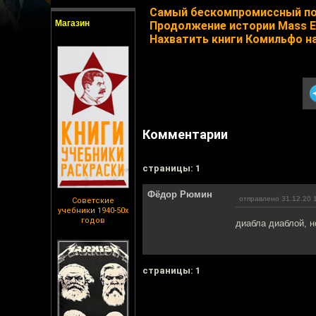
Самый бескомпромиссный по
Магазин
Продолжение истории Mass Ef
Нахватить книги Комильфо н
Комментарии
cтраницы: 1
Фёдор Рюмин
отправлено 31.12.20 
Советские
учебники 1940-50х
годов
диабла диаблой, но
cтраницы: 1