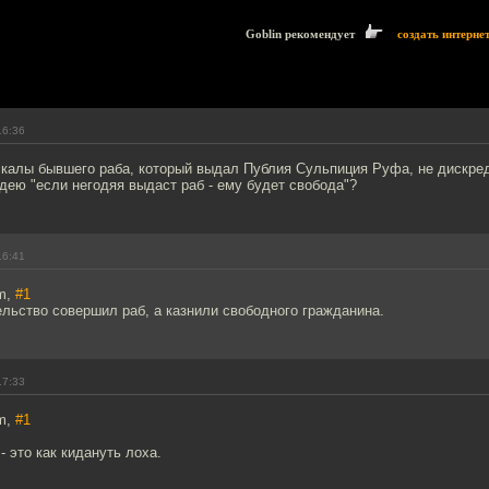
Goblin рекомендует
создать интерне
16:36
 скалы бывшего раба, который выдал Публия Сульпиция Руфа, не дискре
ею "если негодяя выдаст раб - ему будет свобода"?
16:41
m,
#1
льство совершил раб, а казнили свободного гражданина.
17:33
m,
#1
 - это как кидануть лоха.