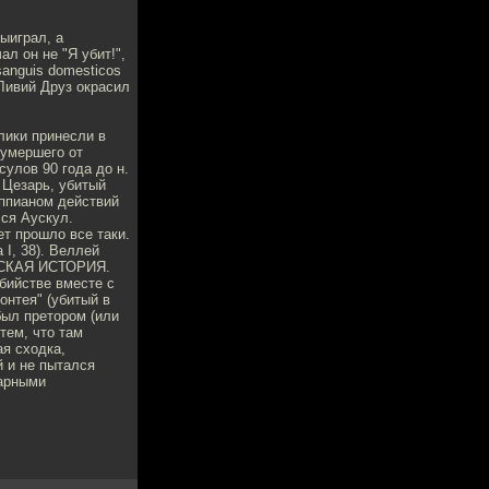
ыиграл, а
ал он не "Я убит!",
sanguis domesticos
о Ливий Друз окрасил
алики принесли в
,умершего от
сулов 90 года до н.
 Цезарь, убитый
Аппианом действий
лся Аускул.
ет прошло все таки.
, 38). Веллей
ИМСКАЯ ИСТОРИЯ.
убийстве вместе с
онтея" (убитый в
был претором (или
тем, что там
ая сходка,
й и не пытался
дарными