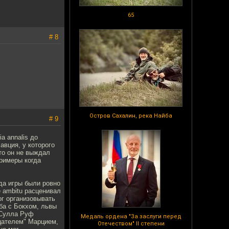
65
# 8
Остров Сахалин, река Найба
# 9
a annalis до
авция, у которого
что он не выждал
римеры когда
да игры были ровно
e ambitu расценивал
ог организовывать
ба с Бокхом, львы
й Сулла Руф
Медаль ордена "За заслуги перед
ицателем" Марцием,
Отечеством" II степени