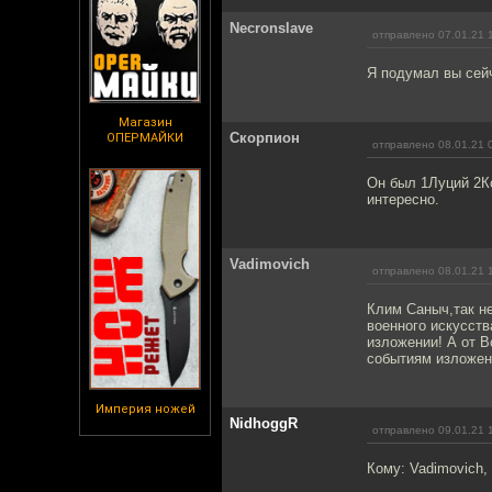
Necronslave
отправлено 07.01.21 
Я подумал вы сейч
Магазин
Скорпион
ОПЕРМАЙКИ
отправлено 08.01.21 
Он был 1Луций 2Ко
интересно.
Vadimovich
отправлено 08.01.21 
Клим Саныч,так не
военного искусст
изложении! А от Во
событиям изложенным в се
Империя ножей
NidhoggR
отправлено 09.01.21 
Кому: Vadimovich,