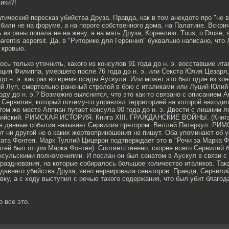
лики?!
тический пересказ убийства Друза. Правда, как в том анекдоте про "не в
убили не на форуме, а на пороге собственного дома, на Палатине. Вскрич
ь из раны попала не на жену, а на мать Друза, Корнелию. Tuus, o Druse, 
 parentis aspersit. Да, в "Риторике для Геренния" буквально написано, чт
 кровью.
ось только уточнить, какого из консулов 91 года до н. э. восставшие ит
ция Филиппа, умершего после 76 года до н. э. или Секста Юлия Цезаря
 до н. э. как раз во время осады Аускула. Или может это был один из кон
ий Луп, смертельно раненый стрелой в бою с италиками или Луций Юлий
оду до н. э.? Возможно выяснится, что это как-то связано с описанием 
 Сервилия, который почему-то управлял территорией на которой находи
том же месте Аппиан путает консула 90 года до н. э. Двести с лишним л
ийский. РИМСКАЯ ИСТОРИЯ. Книга XIII. ГРАЖДАНСКИЕ ВОЙНЫ. (Книга I
я данные события называет Сервилия претором. Веллей Патеркул. Р
тот ни другой не о каких жертвоприношения не пишут. Оба упоминают об 
ата Фонтея. Марк Туллий Цицерон подтверждает это в "Речи за Марка Ф
тей был отцом Марка Фонтея). Соответственно, скорее всего Сервилий 
нсульскими полномочиями. И послан он был сенатом в Аускул в связи с 
разднования, на которые собиралось большое количество италиков. Так
давнего убийства Друза, явно нервировала сенаторов. Правда, Сервили
вку, а с ходу выступил с речью такого содержания, что был убит благо
 все это.