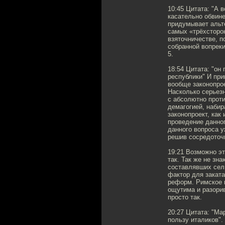
10:45 Цитата: "А 
касательно обвине
придумывает альте
самых «трёхсторо
взяточничестве, п
собранной вопреки
5.
18:54 Цитата: "он
республики" И пр
вообще законопро
Насколько серьез
с абсолютно прот
демагогией, набир
законопроект, как
проведение данног
данного вопроса у
решив сосредоточи
19:21 Возможно эт
так. Так же не зн
составлявших сель
фактор для заката
реформ. Римское 
ощутима и разори
просто так.
20:27 Цитата: "Ма
пользу италиков".