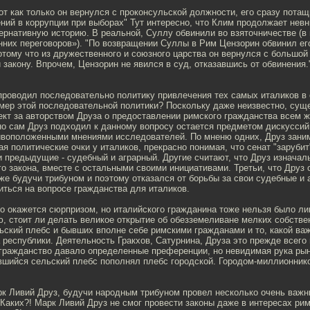
вот как только он вернулся с проконсульской должности, его сразу потащ
ний в коррупции при выборах" Тут интересно, что Клим продолжает невн
рнативную историю. В реальной, Суллу обвинили во взяточничестве (в 
нних переговоров»). "По возвращении Суллы в Рим Цензорин обвинил ег
отому что из дружественного и союзного царства он вернулся с большой
 закону. Впрочем, Цензорин не явился в суд, отказавшись от обвинения.
 проводил последовательно политику привлечения тех самых италиков в
имер этой последовательной политики? Поскольку даже неизвестно, сущ
ект за авторством Друза о предоставлении римского гражданства всем 
но сам Друз подходил к данному вопросу остается предметом дискуссий
ивоположенными мнениями исследователей. По мненю одних, Друз зани
ая политические очки у италиков, прекрасно понимая, что сенат "заруби
 и предыдущие - судебный и аграрный. Другие считают, что Друз изнача
о закона, вместе с остальными своими инициативами. Третьи, что Друз
же будучи трибуном и поэтому отказался от борьбы за свои судебные и
ться на вопросе гражданства для италиков.
о окажется сюрпризом, но италийского гражданина тоже нельзя было л
аю, стоит ли делать великое открытие об обезземеливане мелких собстве
ский плебс и бывших вполне себе римскими гражданами и то, какой ва
 республики. Деятельность Гракхов, Сатурнина, Друза это прежде всего
гражданство давало определенные преференции, но невидимая рука ры
вшийся сельский плебс пополнял плебс городской. Городом-миллионник
рк Ливий Друз, будучи народным трибуном провел несколько очень важн
 Каких?! Марк Ливий Друз не смог провести законы даже в интересах рим