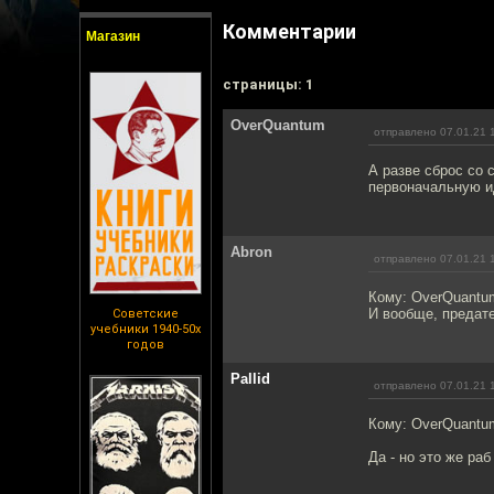
Комментарии
Магазин
cтраницы: 1
OverQuantum
отправлено 07.01.21 
А разве сброс со
первоначальную ид
Abron
отправлено 07.01.21 
Кому: OverQuantu
И вообще, предате
Советские
учебники 1940-50х
годов
Pallid
отправлено 07.01.21 
Кому: OverQuantu
Да - но это же раб