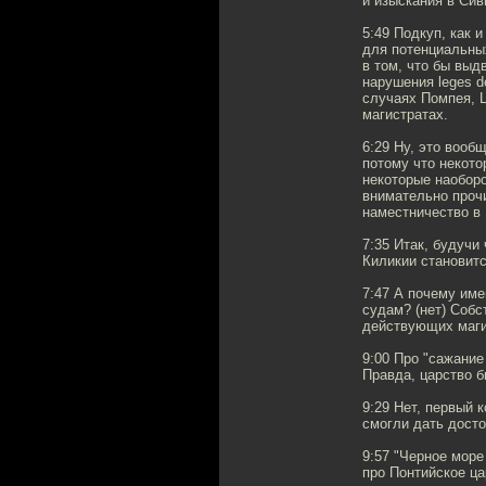
и изыскания в Сив
5:49 Подкуп, как 
для потенциальных
в том, что бы выд
нарушения leges d
случаях Помпея, Ц
магистратах.
6:29 Ну, это вооб
потому что некото
некоторые наоборо
внимательно прочи
наместничество в 
7:35 Итак, будучи
Киликии становитс
7:47 А почему име
судам? (нет) Собс
действующих маги
9:00 Про "сажание
Правда, царство б
9:29 Нет, первый 
смогли дать досто
9:57 "Черное море
про Понтийское ца