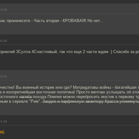
19:50
ас произнесете - Часть вторая - КРОВАВАЯ! Но нет...
00:48
рнелий 3Сулла 4Счастливый, так что еще 2 части ждем :) Спасибо за р
19:32
честно! Вы военный историк или где? Митридатовы войны - богатейшая т
ва и колоритнейшая восточная политика! Просто мечтаю услышать об эт
сточного н̶а̶г̶и̶б̶а̶ похода Помпея можно перебросить мостик к первому 
риале "Рим". ̶З̶а̶о̶д̶н̶о̶ ̶и̶ ̶п̶а̶р̶ф̶я̶н̶с̶к̶у̶ю̶ ̶а̶в̶а̶н̶т̶ю̶р̶у̶ ̶К̶р̶а̶с̶с̶а̶ ̶у̶п̶о̶м̶я̶н̶
16:38
#6