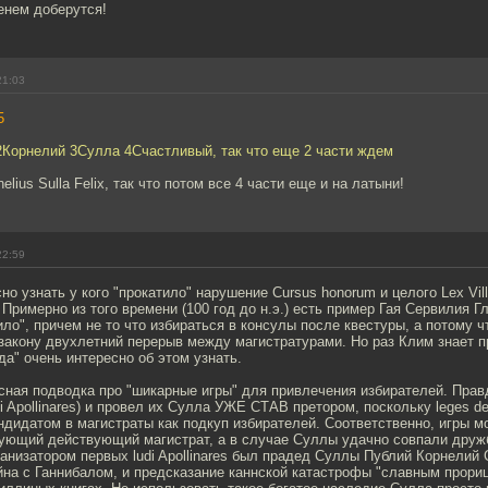
енем доберутся!
21:03
5
2Корнелий 3Сулла 4Счастливый, так что еще 2 части ждем
elius Sulla Felix, так что потом все 4 части еще и на латыни!
22:59
но узнать у кого "прокатило" нарушение Cursus honorum и целого Lex Villi
Примерно из того времени (100 год до н.э.) есть пример Гая Сервилия Гл
тило", причем не то что избираться в консулы после квестуры, а потому 
закону двухлетний перерыв между магистратурами. Но раз Клим знает п
да" очень интересно об этом узнать.
сная подводка про "шикарные игры" для привлечения избирателей. Прав
di Apollinares) и провел их Сулла УЖЕ СТАВ претором, поскольку leges d
ндидатом в магистраты как подкуп избирателей. Соответственно, игры м
вующий действующий магистрат, а в случае Суллы удачно совпали друж
рганизатором первых ludi Apollinares был прадед Суллы Публий Корнели
йна с Ганнибалом, и предсказание каннской катастрофы "славным прор