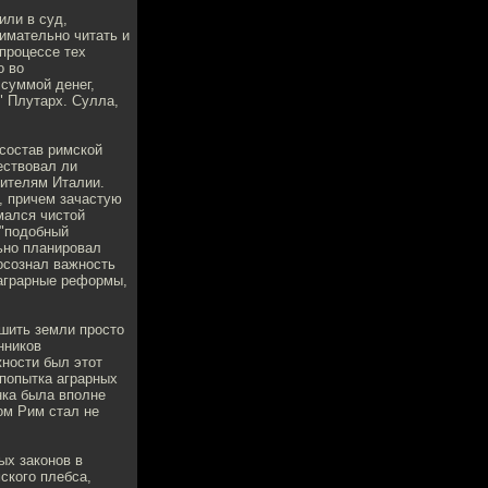
или в суд,
имательно читать и
процессе тех
о во
 суммой денег,
" Плутарх. Сулла,
 состав римской
ествовал ли
жителям Италии.
, причем зачастую
мался чистой
т"подобный
льно планировал
 осознал важность
 аграрные реформы,
ишить земли просто
нников
жности был этот
 попытка аграрных
нка была вполне
ом Рим стал не
ых законов в
ского плебса,