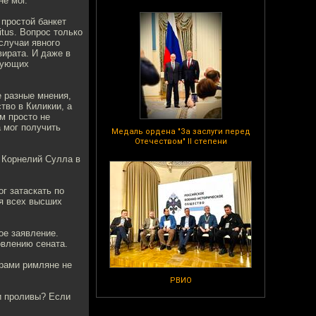
е мог.
 простой банкет
tus. Вопрос только
 случаи явного
вирата. И даже в
твующих
е разные мнения,
тво в Киликии, а
м просто не
 мог получить
Медаль ордена "За заслуги перед
Отечеством" II степени
й Корнелий Сулла в
г затаскать по
ля всех высших
ое заявление.
овлению сената.
врами римляне не
РВИО
 и проливы? Если