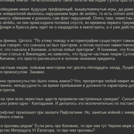
иллиных книгах. Не использовать такое богатое наследие Сулла просто н
и обещание неких будущих преференций, вышеупомянутые игры, да даже
 избирателей являлись нарушением leges de ambitu, то есть сrimen ambi
винуть обвинение и доказать сам факт нарушений. Опять таки, известны
e ambitu, но они происходили полвека спустя, во времена первого триум
езаря и Красса речь идет не о кандидатах в магистраты, а о уже дейс
ще финиш. Цитата: "По этому поводу в историографии существуют самы
рые говорят, что сначала он был претором, а потом получил наместничес
т, что сначала в Киликии, а потом побыл претором". Я понимаю, что Кли
тал статью в Википедии, но заявлять, что будучи частным лицом Сулла
Киликии, это просто расписаться в полном незнании предмета.
 частным лицом, побывав квестором лет десять-пятнадцать назад, Луци
я проконсулом. Занавес.
нно проконсульство было очень важно? Что, пропретора любой квирит мо
твенно, неподсудность на время пребывания в должности характерна д
стратов.
 на трон всех окрестных царств проримски настроенных граждан". Сильн
ыло ровно одно - Каппадокия. И делалось это исключительно по постан
конфликт произошел при захвате Пафлагонии. Но, занятые войной с ким
йного ответа.
 и проливы рядом" Если речь про Киликию, то при чем тут Черное море
рство Митридата VI Евпатора, то при чем проливы?