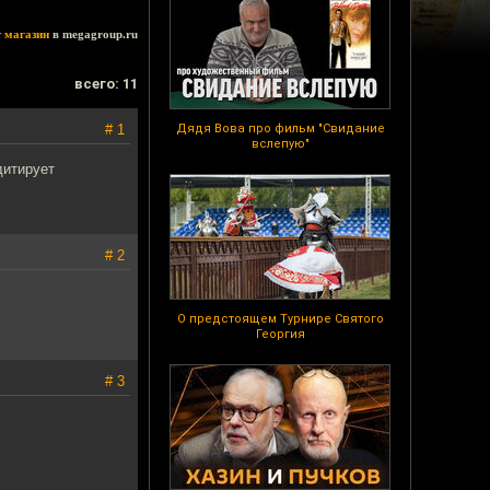
т магазин
в megagroup.ru
всего: 11
# 1
Дядя Вова про фильм "Свидание
вслепую"
дитирует
# 2
О предстоящем Турнире Святого
Георгия
# 3