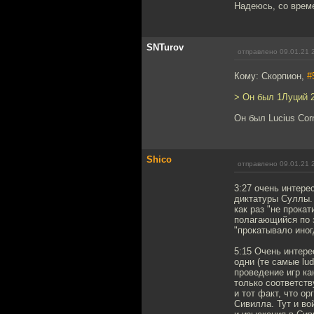
Надеюсь, со врем
SNTurov
отправлено 09.01.21 
Кому: Скорпион,
#
> Он был 1Луций 
Он был Lucius Corn
Shico
отправлено 09.01.21 
3:27 очень интерес
диктатуры Суллы. 
как раз "не прока
полагающийся по 
"прокатывало иног
5:15 Очень интере
одни (те самые lu
проведение игр ка
только соответст
и тот факт, что о
Сивилла. Тут и во