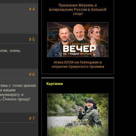
Признание Меркель и
# 4
возвращение России в большой
спорт
# 5
олик, очень
Атака БПЛА на Геленджик и
открытие Ормузского пролива
# 6
Картинки
ема с точки зрения
ом вашем
триумвирату и
у̶т̶ь̶.̶ Оченно прошу!
# 7