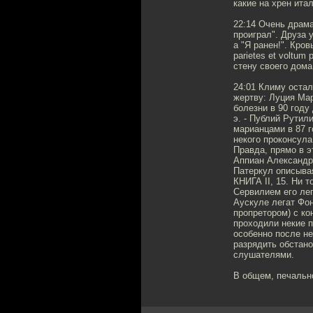
какие на хрен ита
22:14 Очень драма
проиграл". Друза 
а "Я ранен!". Кров
parietes et voltum
стену своего дома
24:01 Климу остал
жертву: Луция Мар
болезни в 90 году
э. - Публий Рутил
марианцами в 87 г
некого проконсула
Правда, прямо в э
Аппиан Александр
Патеркул описыва
КНИГА II, 15. Ни 
Сервилием его лег
Аускуле легат Фон
пропретором) с ко
проходили некие п
особенно после не
разрядить обстано
слушателями.
В общем, печально