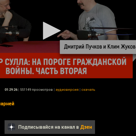
01:29:26
|
551149 просмотров
|
аудиоверсия
|
скачать
парней
Подписывайся на канал в
Дзен