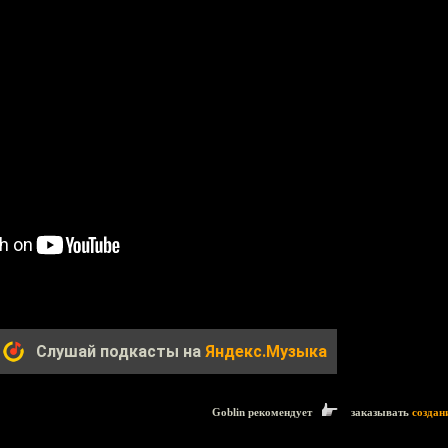
Слушай подкасты на
Яндекс.Музыка
Goblin рекомендует
заказывать
создан