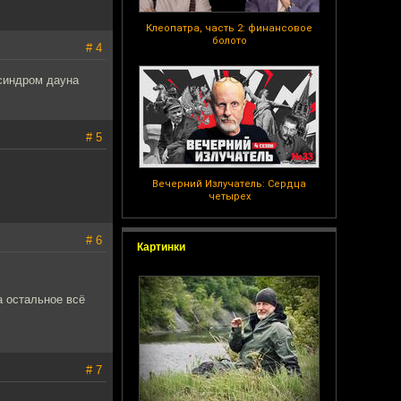
Клеопатра, часть 2: финансовое
болото
# 4
 синдром дауна
# 5
Вечерний Излучатель: Сердца
четырех
# 6
Картинки
а остальное всё
# 7