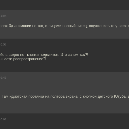
23:54
олах 3д анимации не так, с лицами полный писец, ощущение что у всех
05:56
е в видео нет кнопки поделится. Это зачем так?!
ьшаете распространение?!
06:45
 Там идиотская портянка на полтора экрана, с кнопкой детского Ютуба, 
10:01