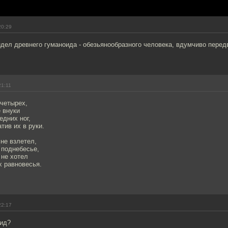
20:29
дел древнего гуманоида - обезьянообразного человека, вдумчиво пере
21:11
 четырех,
 внуки
едних ног,
тив их в руки.
 не взлетел,
 поднебесье,
 не хотел
х равновесья.
22:17
оид?