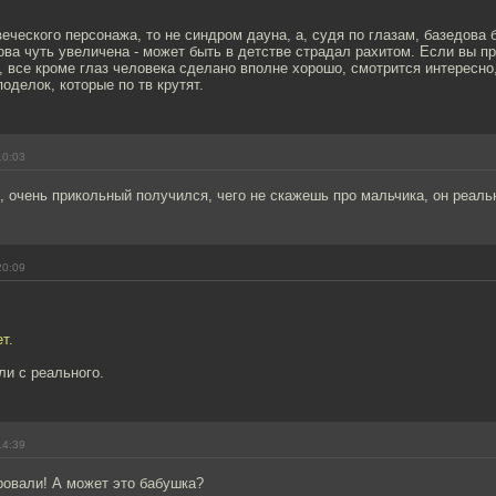
еческого персонажа, то не синдром дауна, а, судя по глазам, базедова 
ова чуть увеличена - может быть в детстве страдал рахитом. Если вы пр
о, все кроме глаз человека сделано вполне хорошо, смотрится интересно,
оделок, которые по тв крутят.
10:03
, очень прикольный получился, чего не скажешь про мальчика, он реальн
20:09
т.
ли с реального.
14:39
ровали! А может это бабушка?