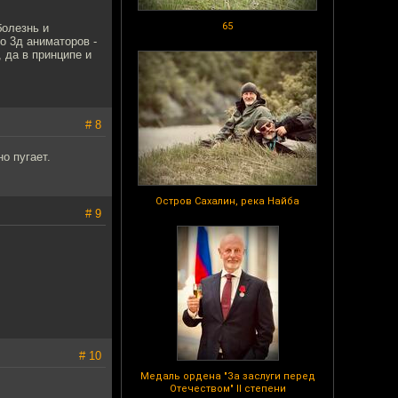
65
болезнь и
о 3д аниматоров -
 да в принципе и
# 8
о пугает.
Остров Сахалин, река Найба
# 9
# 10
Медаль ордена "За заслуги перед
Отечеством" II степени