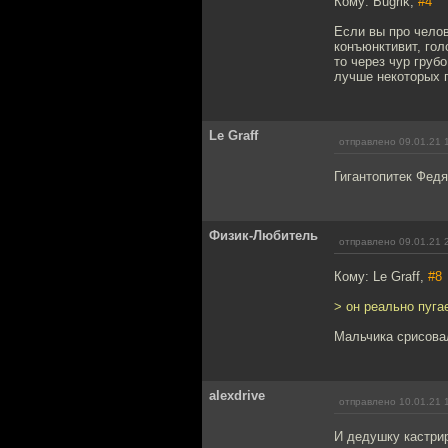
Кому: Bugrik,
#4
Если вы про челов
конъюнктивит, гол
то через чур груб
лучше некоторых п
Le Graff
отправлено 09.01.21 
Гигантопитек Федя
Физик-Любитель
отправлено 09.01.21 
Кому: Le Graff,
#8
> он реально пугае
Мальчика срисова
alexdrive
отправлено 10.01.21 
И дедушку кастри