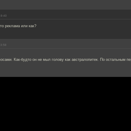
19:40
то реклама или как?
23:58
олосами. Как-будто он не мыл голову как австралопитек. По остальным 