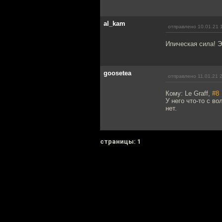
al_kam
отправлено 10.01.21 
Ипическая сила! Э
goosetea
отправлено 11.01.21 
Кому: Le Graff,
#8
У него что-то с в
нет.
cтраницы: 1