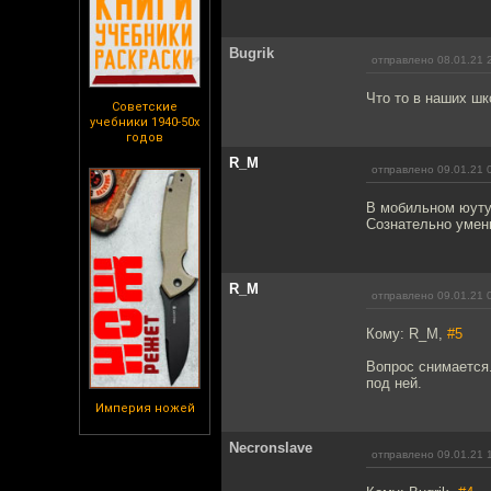
Bugrik
отправлено 08.01.21 
Что то в наших шк
Советские
учебники 1940-50х
годов
R_M
отправлено 09.01.21 
В мобильном юутуб
Сознательно умен
R_M
отправлено 09.01.21 
Кому: R_M,
#5
Вопрос снимается.
под ней.
Империя ножей
Necronslave
отправлено 09.01.21 