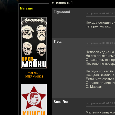
cтраницы: 1
Магазин
Zigmoond
отправлено 08.01.21 
Походу сегодня ви
четырех костях.
Treta
отправлено 08.01.21 
Человек ходил на
Но его понятливые
Отказались от пер
Постепенно превра
Ни один из нас бы
Магазин
Покидая Землю, в
ОПЕРМАЙКИ
Если б отказаться
От запасов лишни
С. Маршак.
Steel Rat
отправлено 08.01.21 
Мальчик - линукс