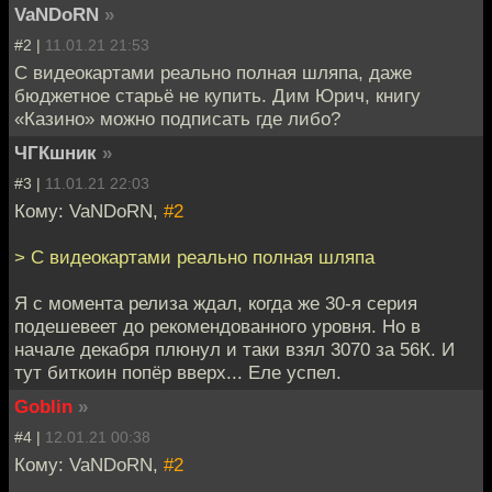
VaNDoRN
»
#2 |
11.01.21 21:53
С видеокартами реально полная шляпа, даже
бюджетное старьё не купить. Дим Юрич, книгу
«Казино» можно подписать где либо?
ЧГКшник
»
#3 |
11.01.21 22:03
Кому: VaNDoRN,
#2
> С видеокартами реально полная шляпа
Я с момента релиза ждал, когда же 30-я серия
подешевеет до рекомендованного уровня. Но в
начале декабря плюнул и таки взял 3070 за 56К. И
тут биткоин попёр вверх... Еле успел.
Goblin
»
#4 |
12.01.21 00:38
Кому: VaNDoRN,
#2