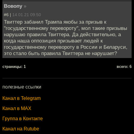
Вовопу
»
#6 |
14.01.21 09:50
Твиттер забанил Трампа якобы за призыв к
"государственному перевороту", мол такие призывы
нарушаю правила Твиттера. Да действительно, а
когда наша оппозиция призывает людей к
государственному перевороту в России и Беларуси,
это стало быть правила Твиттера не нарушает?
cтраницы: 1
всего: 6
полезные ссылки
Канал в Telegram
Канал в MAX
Группа в Контакте
Канал на Rutube