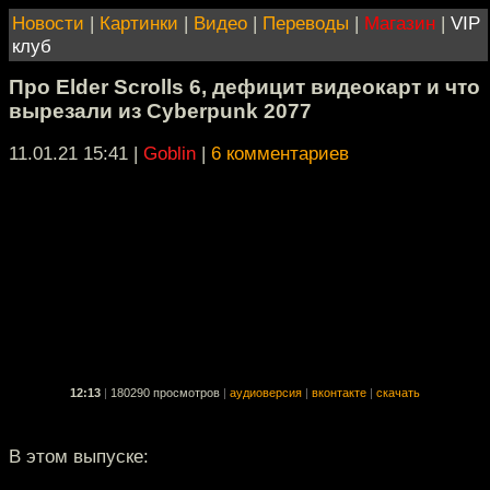
Новости
|
Картинки
|
Видео
|
Переводы
|
Магазин
|
VIP
клуб
Про Elder Scrolls 6, дефицит видеокарт и что
вырезали из Cyberpunk 2077
11.01.21 15:41
|
Goblin
|
6 комментариев
12:13
|
180290 просмотров
|
аудиоверсия
|
вконтакте
|
скачать
В этом выпуске: