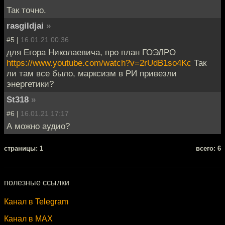
Так точно.
rasgildjai
»
#5 |
16.01.21 00:36
для Егора Николаевича, про план ГОЭЛРО
https://www.youtube.com/watch?v=2rUdB1so4Kc
Так
ли там все было, марксизм в РИ привезли
энергетики?
St318
»
#6 |
16.01.21 17:17
А можно аудио?
cтраницы: 1
всего: 6
полезные ссылки
Канал в Telegram
Канал в MAX