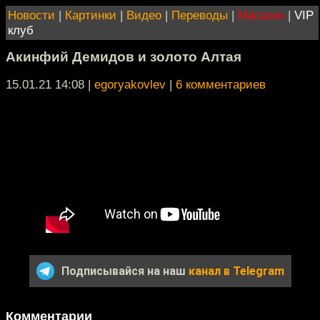
Новости
|
Картинки
|
Видео
|
Переводы
|
Магазин
|
VIP
клуб
Акинфий Демидов и золото Алтая
15.01.21 14:08
|
egoryakovlev
|
6 комментариев
Подписывайся на наш
канал в Telegram
Комментарии