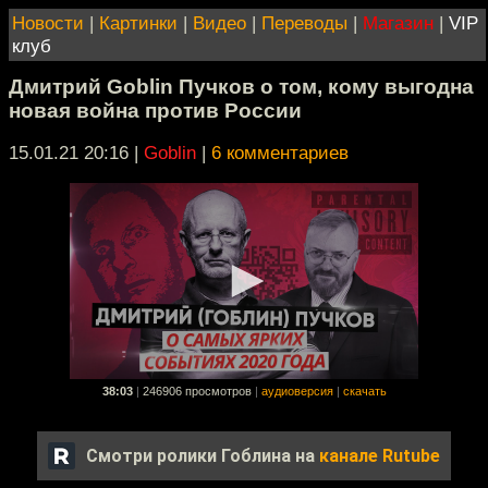
Новости
|
Картинки
|
Видео
|
Переводы
|
Магазин
|
VIP
клуб
Дмитрий Goblin Пучков о том, кому выгодна
новая война против России
15.01.21 20:16
|
Goblin
|
6 комментариев
38:03
|
246906 просмотров
|
аудиоверсия
|
скачать
Смотри ролики Гоблина на
канале Rutube