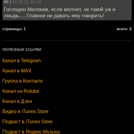
#6 |
24.01.21 21:43
Господин Милонов, если молчит, не такой уж и
хмырь.....Главное не давать ему говорить!
cтраницы: 1
всего: 6
полезные ссылки
Канал в Telegram
Канал в MAX
Группа в Контакте
Канал на Rutube
Канал в Дзен
Видео в iTunes Store
Подкаст в iTunes Store
Подкаст в Яндекс.Музыка