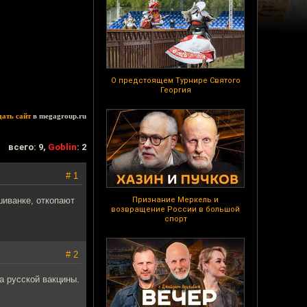
О предстоящем Турнире Святого
Георгия
дать сайт
в megagroup.ru
всего: 9,
Goblin
: 2
# 1
шиванке, откопают
Признание Меркель и
возвращение России в большой
спорт
# 2
а русской вакцины.