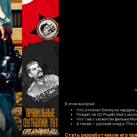
1
В этом выпуске:
Что откопал Disney на чердаке
Пойдёт ли CD Projekt Red с моло
Что там с сюжетом фильма Mort
А также — русский след в The La
Стать разработчиком игр пр