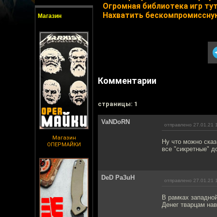
Огромная библиотека игр ту
Нахватить бескомпромиссну
Магазин
Комментарии
cтраницы: 1
VaNDoRN
отправлено 27.01.21 
Магазин
Ну что можно сказ
ОПЕРМАЙКИ
все "сикретные" д
DeD Pa3uH
отправлено 27.01.21 
В рамках западной
Денег тварцам нав