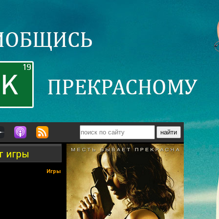
т игры
Игры