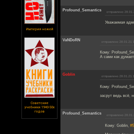
Profound_Semantics
отправлено 28.01.
Уважаемая адми
Империя ножей
VaNDoRN
отправлено 28.01.21 
Кому: Profound_S
А сами как думае
Goblin
отправлено 28.01.21 
Кому: Profound_S
засрут ведь всё, н
Советские
учебники 1940-50х
годов
Profound_Semantics
отправлено 28.01.
Кому: Goblin,
#