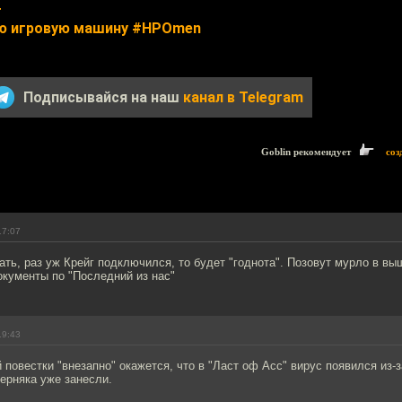
т
ю игровую машину #HPOmen
Подписывайся на наш
канал в Telegram
Goblin рекомендует
соз
17:07
ать, раз уж Крейг подключился, то будет "годнота". Позовут мурло в вы
окументы по "Последний из нас"
19:43
 повестки "внезапно" окажется, что в "Ласт оф Асс" вирус появился из-з
ерняка уже занесли.