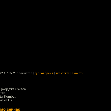
7:18
|
185523 просмотра
|
аудиоверсия
|
вконтакте
|
скачать
 Джорджа Лукаса.
тка.
al Kombat.
st of Us.
ямо сейчас