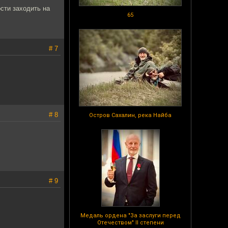
сти заходить на
65
# 7
# 8
Остров Сахалин, река Найба
# 9
Медаль ордена "За заслуги перед
Отечеством" II степени