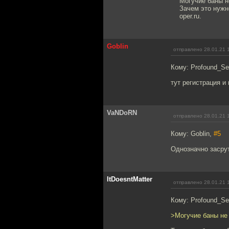
Могучие баны н
Зачем это нужн
oper.ru.
Goblin
отправлено 28.01.21 
Кому: Profound_S
тут регистрация и
VaNDoRN
отправлено 28.01.21 
Кому: Goblin,
#5
Однозначно засру
ItDoesntMatter
отправлено 28.01.21 
Кому: Profound_S
>Могучие баны не 