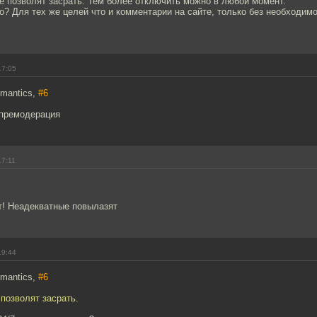
е позволят засрать. Тем более отключить можно в любой момент.
о? Для тех же целей что и комментарии на сайте, только без необходимо
17:05
emantics,
#6
 премодерация
17:11
т! Неадекватные повылазят
19:44
emantics,
#6
позволят засрать.