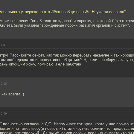
Навального утверждала что Лёха вообще не пьёт. Неужели соврала?
ним заявления "он абсолютно здоров" и справку, с которой Лёха откоси
билета были указаны "врожденные пороки развития органов и систем".
18:57
етру! Расскажите секрет, как так можно перебрать накануне и так хорош
том ещё адекватно и продуктивно общаться? Я, если переберу накануне,
день опухшим хожу, помираю и еле работаю
20:45
как всегда :)
15:49
" полностью согласен с ДЮ. Напоминает тот бред, когда у нас произош
бежал и по телевизору(в новостях) стали крутить ролики что, представля
правка, вот сволочь!!.. Да вы чё, самки собаки, реально думаете что он