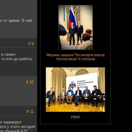
л от армии. В ней
# 9
о и свежо
Медаль ордена "За заслуги перед
 то еле до работы
Отечеством" II степени
# 10
# 11
РВИО
ел переворот
ете у этого негодяя
 на обычной АЗС