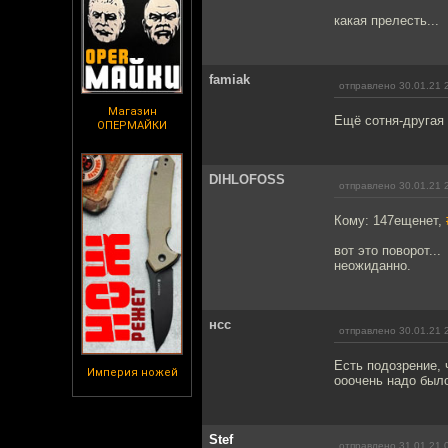
какая прелесть...
famiak
отправлено 30.01.21 
Магазин
Ещё сотня-другая 
ОПЕРМАЙКИ
DIHLOFOSS
отправлено 30.01.21 
Кому: 147ещенет,
вот это поворот...
неожиданно.
нсс
отправлено 30.01.21 
Есть подозрение, 
Империя ножей
ооочень надо было
Stef
отправлено 31.01.21 