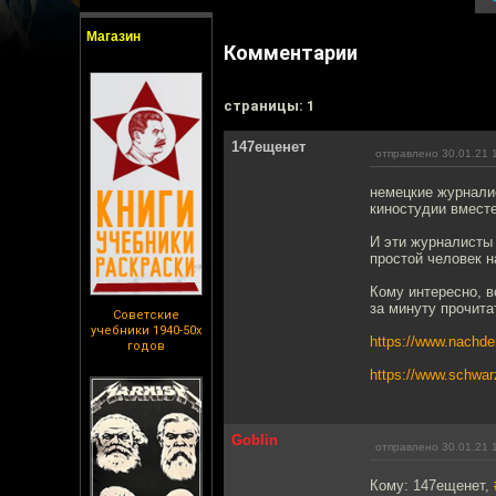
Магазин
Комментарии
cтраницы: 1
147ещенет
отправлено 30.01.21 
немецкие журнали
киностудии вмест
И эти журналисты
простой человек н
Кому интересно, в
за минуту прочита
Советские
учебники 1940-50х
https://www.nachd
годов
https://www.schwarz
Goblin
отправлено 30.01.21 
Кому: 147ещенет,