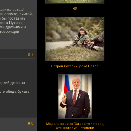
65
равительства/
иналамта, считай,
 бы поставить
кого Путина,
ими друзьями и
 говорящей
# 7
Остров Сахалин, река Найба
дский джин во
сле обеда бухать
# 8
Медаль ордена "За заслуги перед
Отечеством" II степени