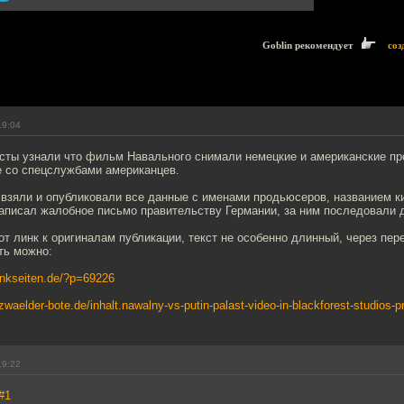
Goblin рекомендует
соз
19:04
сты узнали что фильм Навального снимали немецкие и американские п
е со спецслужбами американцев.
 взяли и опубликовали все данные с именами продьюсеров, названием к
аписал жалобное письмо правительству Германии, за ним последовали д
от линк к оригиналам публикации, текст не особенно длинный, через пер
ть можно:
enkseiten.de/?p=69226
waelder-bote.de/inhalt.nawalny-vs-putin-palast-video-in-blackforest-studios-pr
19:22
#1