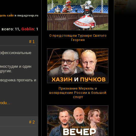
дать сайт
в megagroup.ru
всего: 11,
Goblin
: 1
О предстоящем Турнире Святого
Георгия
# 1
рофессиональные
иностудии и один
ругие.
еводчика прогнать и
Признание Меркель и
возвращение России в большой
спорт
odu...
# 2