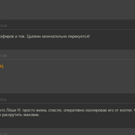
21:10
эфиров и тов. Цыпкин окончательно перекуется!
21:50
#1
23:11
что Лёше Н. просто жизнь спасли, оперативно изолировав его от коллег.
 раскрутить маховик.
01:14