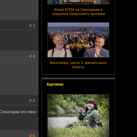
Атака БПЛА на Геленджик и
открытие Ормузского пролива
# 3
# 4
Клеопатра, часть 2: финансовое
болото
Картинки
# 5
 Спонсорам его явно
# 6