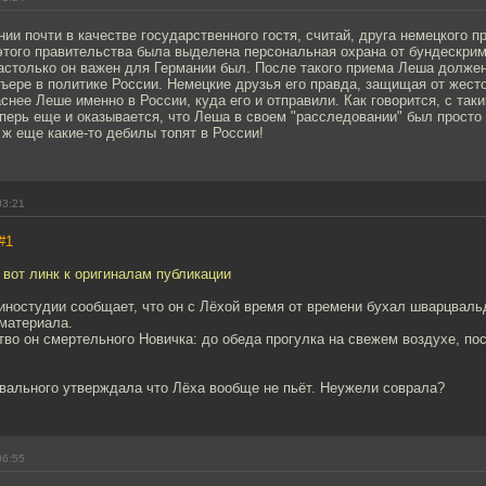
ии почти в качестве государственного гостя, считай, друга немецкого п
этого правительства была выделена персональная охрана от бундескрим
астолько он важен для Германии был. После такого приема Леша должен
ръере в политике России. Немецкие друзья его правда, защищая от жесто
снее Леше именно в России, куда его и отправили. Как говорится, с так
еперь еще и оказывается, что Леша в своем "расследовании" был просто
о ж еще какие-то дебилы топят в России!
03:21
#1
 вот линк к оригиналам публикации
иностудии сообщает, что он с Лёхой время от времени бухал шварцваль
материала.
тво он смертельного Новичка: до обеда прогулка на свежем воздухе, по
вального утверждала что Лёха вообще не пьёт. Неужели соврала?
06:55