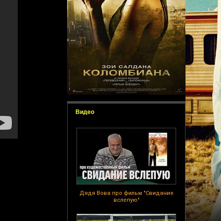
Видео
Дядя Вова про фильм "Свидание
вслепую"