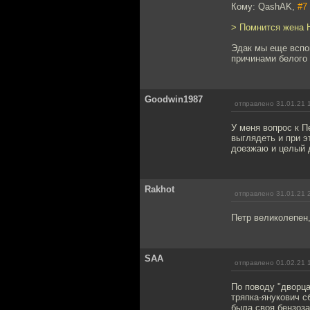
Кому: QashAK,
#7
> Помнится жена 
Эдак мы еще вспом
причинами белого 
Goodwin1987
отправлено 31.01.21 
У меня вопрос к П
выглядеть и при э
доезжаю и целый 
Rakhot
отправлено 31.01.21 
Петр великолепен, 
SAA
отправлено 01.02.21 
По поводу "дворца
тряпка-янукович с
была своя бензоза