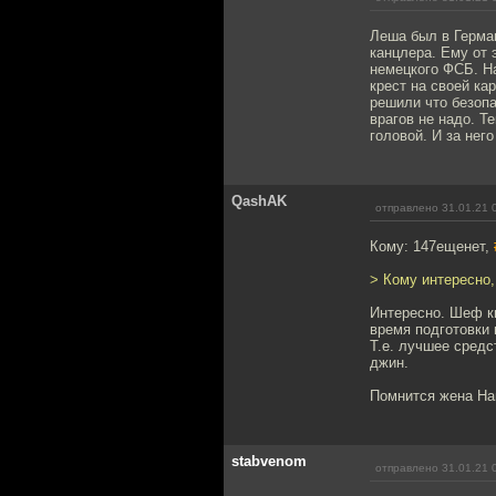
Леша был в Герман
канцлера. Ему от 
немецкого ФСБ. Н
крест на своей ка
решили что безопа
врагов не надо. Т
головой. И за нег
QashAK
отправлено 31.01.21 
Кому: 147ещенет,
> Кому интересно,
Интересно. Шеф к
время подготовки 
Т.е. лучшее средс
джин.
Помнится жена На
stabvenom
отправлено 31.01.21 