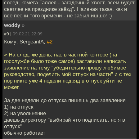
сосед, комета Галлея - загадочный хвост, всем будет
светлее на празднике звёзд". Наивная такая, как и
все песни того времени - не забыл ишшо! :)
woddy
»
#9 |
09.02.21 22:09
Кому: SergeantA,
#2
> На след. же день, нас в частной конторе (на
госслужбе было тоже самое) заставили написать
заявление на тему "убедительно прошу любимое
руководство, поделить мой отпуск на части" и с тех
пор никто уже 4 недели подряд в отпуск уйти не
может.
За две недели до отпуска пишешь два заявления
1) на отпуск
2) на увольнение
даешь директору "выбирай что подписать, но я в
отпуск"
обычно работает