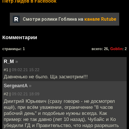
Пётр Лидов в Facebook
Смотри ролики Гоблина на
канале Rutube
Комментарии
cтраницы: 1
всего: 26,
Goblin
: 2
R_M
»
#1 |
09.02.21 15:22
Давненько не было. Ща засмотрим!!!
SergeantA
»
#2 |
09.02.21 18:09
Дмитрий Юрьевич (сразу говорю - не досмотрел
ещё), при всём уважении, ограничение "8 часов
рабочий день" и подобные нужны всегда. Как
пример: не так давно (лет 10 назад), Чубайс и Ко
убедили ГД и Правительство, что надо разрешить