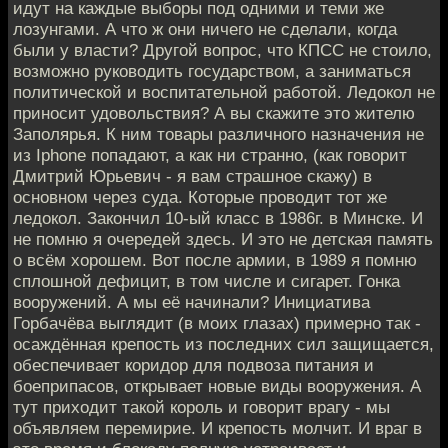
идут на каждые выборы под одними и теми же
лозунгами. А что ж они ничего не сделали, когда
были у власти? Другой вопрос, что КПСС не стоило,
возможно руководить государством, а заниматься
политической и воспитательной работой. Ледокол не
приносит удовольствия? А вы скажите это жителю
Заполярья. К ним товары различного назначения не
из Iphone попадают, а как ни странно, (как говорит
Дмитрий Юрьевич - я вам страшное скажу) в
основном через суда. Которые проводит тот же
ледокол. Закончил 10-ый класс в 1986г. в Минске. И
не помню я очередей здесь. И это не детская память
о всём хорошем. Вот после армии, в 1989 я помню
сплошной дефицит, в том числе и сигарет. Гонка
вооружений. А мы её начинали? Инициатива
Горбачёва выглядит (в моих глазах) примерно так -
осаждённая крепость из последних сил защищается,
обеспечивает коридор для подвоза питания и
боеприпасов, открывает новые виды вооружения. А
тут приходит такой король и говорит врагу - мы
объявляем перемирие. И крепость молчит. И враг в