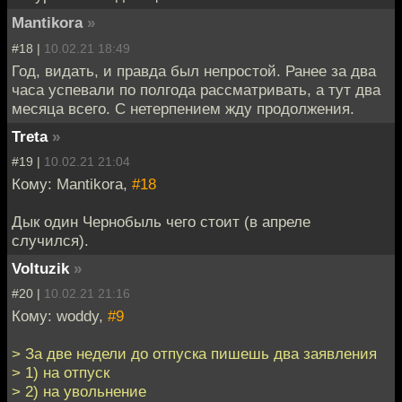
Mantikora
»
#18 |
10.02.21 18:49
Год, видать, и правда был непростой. Ранее за два
часа успевали по полгода рассматривать, а тут два
месяца всего. С нетерпением жду продолжения.
Treta
»
#19 |
10.02.21 21:04
Кому: Mantikora,
#18
Дык один Чернобыль чего стоит (в апреле
случился).
Voltuzik
»
#20 |
10.02.21 21:16
Кому: woddy,
#9
> За две недели до отпуска пишешь два заявления
> 1) на отпуск
> 2) на увольнение