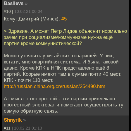
Basilevs
»
#10 |
10.02.21 00:04
Кому: Дмитрий (Минск),
#5
> Здравие. А может Пётр Лидов объяснит нормально
зачем при социализме/коммунизме нужна ещё
партия кроме коммунистической?
Можно уточнить у китайских товарищей. У них,
кстати, многопартийная система. И была таковой
давно. Кроме КПК в НПК представлено ещё 8
партий. Коорые имеют там в сумме почти 40 мест.
КПК - почти 110 мест.
http://russian.china.org.cn/russian/254490.htm
А смысл этого простой - эти партии привлекают
протестный электорат и помогают осуществлять ту
самую обратную связь.
Shnyrik
»
#11 |
10.02.21 01:13