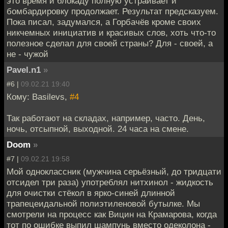
это время и блокаду полную устраивает и
бомбардировку продолжает. Результат предсказуем.
Пока писал, задумался, а Горбачёв кроме своих
никчемных инициатив и красивых слов, хоть что-то
полезное сделал для своей страны? Для - своей, а
не - чужой
Pavel.n1
»
#6 |
09.02.21 19:40
Кому: Basilevs,
#4
Так работают на складах, например, часто. День,
ночь, отсыпной, выходной. 24 часа на смене.
Doom
»
#7 |
09.02.21 19:58
Мой одноклассник (мужчина серьёзный, до тридцати
отсидел три раза) употреблял нитхинол - жидкость
для очистки стёкол в ярко-синей длинной
трапецеидальной полиэтиленовой бутылке. Мы
смотрели на процесс как Вицин на Крамарова, когда
тот по ошибке выпил шампунь вместо одеколона -