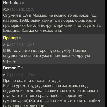
Norbulus
»
#15 |
10.02.21 12:35
Служил в СА в Москве, не помню точно какой год,
наверно 1988. Были какие то выборы, офицеры и
прапорщики бегали вокруг с криками - голосуйте за
Ельцина. Как же они пожалели.
Прапор
»
#16 |
10.02.21 12:45
В 86 году закончил срочную службу. Помню
ощущение возврата уже в немножечко другую
страну.
DemoniT
»
#17 |
10.02.21 17:58
Про не ссать и фаски - это да.
Как на уроке труда деревянная заготовка под
подсвечник отлетела в защитное стекло токарного
станка, так я тоже сразу понял - перехожу в
гуманитарии))Хотя фаски снимать и точить любил -
натурально медитация.