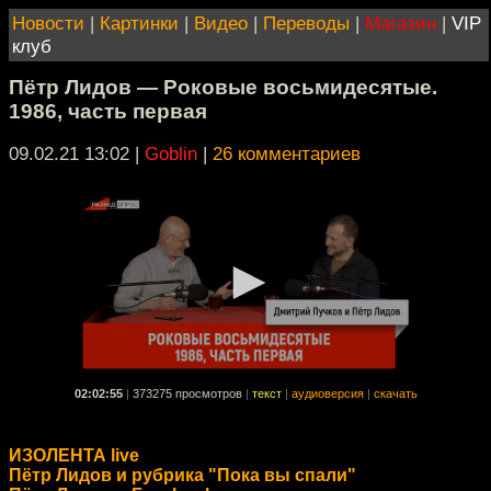
Новости
|
Картинки
|
Видео
|
Переводы
|
Магазин
|
VIP
клуб
Пётр Лидов — Роковые восьмидесятые.
1986, часть первая
09.02.21 13:02
|
Goblin
|
26 комментариев
02:02:55
|
373275 просмотров
|
текст
|
аудиоверсия
|
скачать
ИЗОЛЕНТА live
Пётр Лидов и рубрика "Пока вы спали"