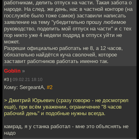
работникам, делить отпуск на части. Такая забота о
народе. На след. же день, нас в частной конторе (на
госслужбе было тоже самое) заставили написать
заявление на тему "убедительно прошу любимое
руководство, поделить мой отпуск на части" и с тех
пор никто уже 4 недели подряд в отпуск уйти не
может.
Разреши официально работать не 8, а 12 часов,
обязательно найдётся куча сволочей, которое
заставит работников работать именно так.
Goblin
»
#3 |
09.02.21 18:10
Кому: SergeantA,
#2
> Дмитрий Юрьевич (сразу говорю - не досмотрел
ещё), при всём уважении, ограничение "8 часов
рабочий день" и подобные нужны всегда.
камрад, я у станка работал - мне это объяснять не
надо