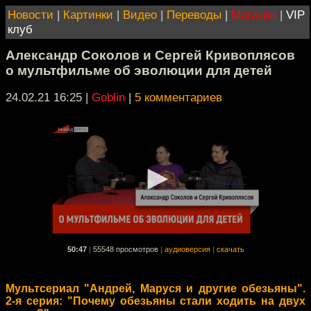
Новости
|
Картинки
|
Видео
|
Переводы
|
Магазин
|
VIP
клуб
Александр Соколов и Сергей Кривоплясов
о мультфильме об эволюции для детей
24.02.21 16:25
|
Goblin
|
5 комментариев
50:47
|
55548 просмотров
|
аудиоверсия
|
скачать
Мультсериал "Андрей, Маруся и другие обезьяны".
2-я серия: "Почему обезьяны стали ходить на двух