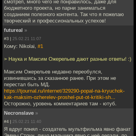
смотрел, много чего не понравилось, даже для
бюджетного проекта, но парни заниматься
созданием полезного контента. Так что я пожелаю
творческий и профессиональных успехов!
futureal
»
#3 |
25.02.21 11:07
Кому: Nikolai,
#1
> Наука и Максим Ожерельев дают разные ответы! :)
Максим Ожерельев недавно переобулся,
извинившись за сказанное ранее. При этом не
перестал быть МД.
https://tjournal.ru/internet/329290-popal-na-kryuchok-
kak-maksim-ozherelev-proshel-put-ot-kritiki-sh...
Осторожно, уровень комментариев там - ютуб.
Necronslave
»
#4 |
25.02.21 11:40
Я вдруг понял - создатель мультфильма явно фанат
Эммы Стоун, лицо мальчика явно с неё делали, по