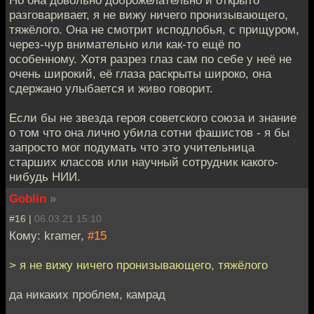
Но она довольно доброжелательно и открыто
разговаривает, я не вижу ничего пронизывающего,
тяжёлого. Она не смотрит исподлобья, с прищуром,
через-чур внимательно или как-то ещё по
особенному. Хотя разрез глаз сам по себе у неё не
очень широкий, её глаза раскрыты широко, она
сдержано улыбается и живо говорит.
Если бы не звезда героя советского союза и знание
о том что она лично убила сотни фашистов - я бы
запросто мог подумать что это учительница
старших классов или научный сотрудник какого-
нибудь НИИ.
Goblin
»
#16 |
06.03.21 15:10
Кому: kramer,
#15
> я не вижу ничего пронизывающего, тяжёлого
да никаких проблем, камрад