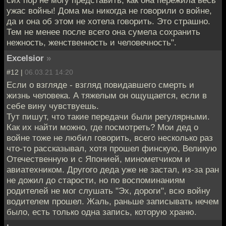
сих пор не могу представить, как она пережила весь
ужас войны! Дома мы никогда не говорили о войне,
да и она об этом не хотела говорить. Это страшно.
Тем не менее после всего она сумела сохранить
нежность, женственность и человечность".
Excelsior
»
#12 |
06.03.21 14:20
Если о взгляде - взгляд повидавшего смерть и
жизнь человека. А тяжелым он ощущается, если в
себе вину чувствуешь.
Тут пишут, что такие передачи были регулярными.
Как их найти можно, где посмотреть? Мои дед о
войне тоже не любил говорить, всего несколько раз
что-то рассказывал, хотя прошел финскую, Великую
Отечественную и с Японией, минометчиком и
авиатехником. Другого деда уже не застал, из-за ран
не дожил до старости, но по воспоминаниям
родителей не мог слушать "Эх, дороги", всю войну
водителем прошел. Жаль, раньше записывать нечем
было, есть только одна запись, которую храню.