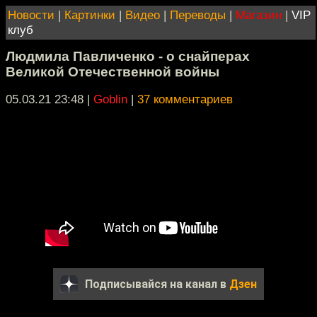
Новости
|
Картинки
|
Видео
|
Переводы
|
Магазин
|
VIP
клуб
Людмила Павличенко - о снайперах
Великой Отечественной войны
05.03.21 23:48
|
Goblin
|
37 комментариев
Подписывайся на канал в
Дзен