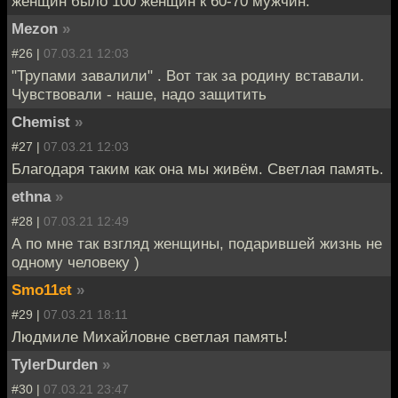
женщин было 100 женщин к 60-70 мужчин.
Mezon
»
#26 |
07.03.21 12:03
"Трупами завалили" . Вот так за родину вставали.
Чувствовали - наше, надо защитить
Chemist
»
#27 |
07.03.21 12:03
Благодаря таким как она мы живём. Светлая память.
ethna
»
#28 |
07.03.21 12:49
А по мне так взгляд женщины, подарившей жизнь не
одному человеку )
Smo11et
»
#29 |
07.03.21 18:11
Людмиле Михайловне светлая память!
TylеrDurdеn
»
#30 |
07.03.21 23:47