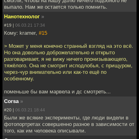
смогли, чтобы на нашу долю ничего подобного не
выпало. Нам же остается только помнить.
Нанотехнолог
»
#19 |
06.03.21 17:34
Кому: kramer,
#15
> Может у меня конечно странный взгляд на это всё.
Но она довольно доброжелательно и открыто
разговаривает, я не вижу ничего пронизывающего,
тяжёлого. Она не смотрит исподлобья, с прищуром,
через-чур внимательно или как-то ещё по
особенному.
поменьше бы вам марвела и дс смотреть...
Corsa
»
#20 |
06.03.21 18:44
Были же всякие эксперименты, где люди видели в
фотопортретах совершенно разное в зависимости от
того, как им человека описывали.