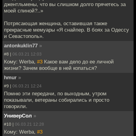
джентльмены, что вы слишком долго прячетесь за
моей спиной?..»
Потрясающая женщина, оставившая также
прекрасные мемуары «Я снайпер. В боях за Одессу
и Севастополь».
antonkuklin77
»
#8 |
06.03.21 12:03
Кому: Werba,
#3
Какое вам дело до ее личной
жизни? Зачем вообще в ней копаться?
hmur
»
#9 |
06.03.21 12:24
Помню эти передачи, по выходным, утром
показывали, ветераны собирались и просто
говорили.
УниверСол
»
#10 |
06.03.21 12:28
Кому: Werba,
#3