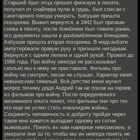
Старший брат отца прошел финскую в пехоте,
получил от снайпера пулю в грудь, был списан с
санитарного поезда умирать, бабушке пришла
похоронка. Выжил вернулся, в 1942 был призван
снова в пехоту, после бомбежки был тяжело ранен,
его документы нашли в разбомбленном блиндаже,
бабушке пришла вторая похоронка. В медсанбате
ампутировали правую руку и признали негодным.
Вернулся с одним легким и одной рукой. Прожил до
1986 года. Про войну никогда не рассказывал
сколько мы к нему не приставали. Фильмы про
войну не смотрел, песни не слушал. Характер имел
невыносимо тяжелый. Всё детство меня мучил
вопрос почему дядя Андрей так не похож на героев
из фильмов про войну. После определенного
жизненного опыта понял, что фильмы они про тех
кто еще не успел стать инвалидом войны.
Сохранить человечность и доброту пройдя через
такое мне кажется выпадает одному из сотни
выживших. Понять их нам наверное невозможно, и
умирали они за то, чтобы мы их никогда понять не