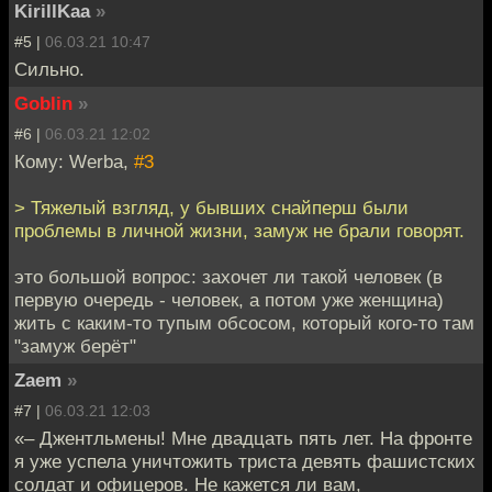
KirillKaa
»
#5 |
06.03.21 10:47
Сильно.
Goblin
»
#6 |
06.03.21 12:02
Кому: Werba,
#3
> Тяжелый взгляд, у бывших снайперш были
проблемы в личной жизни, замуж не брали говорят.
это большой вопрос: захочет ли такой человек (в
первую очередь - человек, а потом уже женщина)
жить с каким-то тупым обсосом, который кого-то там
"замуж берёт"
Zaem
»
#7 |
06.03.21 12:03
«– Джентльмены! Мне двадцать пять лет. На фронте
я уже успела уничтожить триста девять фашистских
солдат и офицеров. Не кажется ли вам,