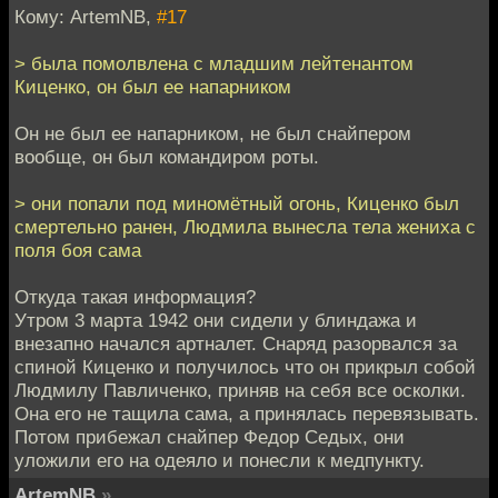
Кому: ArtemNB,
#17
> была помолвлена с младшим лейтенантом
Киценко, он был ее напарником
Он не был ее напарником, не был снайпером
вообще, он был командиром роты.
> они попали под миномётный огонь, Киценко был
смертельно ранен, Людмила вынесла тела жениха с
поля боя сама
Откуда такая информация?
Утром 3 марта 1942 они сидели у блиндажа и
внезапно начался артналет. Снаряд разорвался за
спиной Киценко и получилось что он прикрыл собой
Людмилу Павличенко, приняв на себя все осколки.
Она его не тащила сама, а принялась перевязывать.
Потом прибежал снайпер Федор Седых, они
уложили его на одеяло и понесли к медпункту.
ArtemNB
»