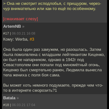
> Она не смотрит исподлобья, с прищуром, через-
чур внимательно или как-то ещё по особенному.
[смахивает слезу]
ArtemNB
»
#17 |
06.03.21 16:08
Кому: Werba,
#3
Она была один раз замужем, но разошлась. Затем
была помолвлена с младшим лейтенантом Киценко,
он был ее напарником, однако в 1942г под
Севастополем они попали под миномётный огонь,
Киценко был смертельно ранен, Людмила вынесла
тела жениха с поля боя сама.
Вы может хоть немного подумаете, прежде чем что-
то в интернете сморозить?1
Batala
»
#18 |
06.03.21 17:04