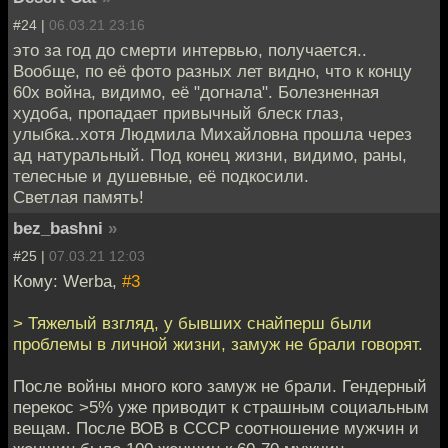
#24 |
06.03.21 23:16
это за год до смерти интервью, получается..
Вообще, по её фото разных лет видно, что к концу
60х война, видимо, её "догнала". Болезненная
худоба, пропадает привычный блеск глаз,
улыбка..хотя Людмила Михайловна прошла через
ад натуральный. Под конец жизни, видимо, раны,
телесные и душевные, её подкосили.
Светлая память!
bez_bashni
»
#25 |
07.03.21 12:03
Кому: Werba,
#3
> Тяжелый взгляд, у бывших снайперш были
проблемы в личной жизни, замуж не брали говорят.
После войны много кого замуж не брали. Гендерный
перекос >5% уже приводит к страшным социальным
вещам. После ВОВ в СССР соотношение мужчин и