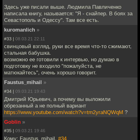
Здесь уже писали выше. Людмила Павличенко
написала книгу, называется: "Я - снайпер. В боях за
Севастополь и Одессу". Там все есть.
kuromanlich
»
#33 |
08.03.21 22:11
свинцовый взгляд, руки все время что-то сжимают,
стальная бабушка.
возможно ее готовили к интервью, но думаю в
подготовку не входило "пожалуйста, не
матюкайтесь", очень хорошо говорит.
Faustus_mihail
»
#34 |
09.03.21 19:43
Дмитрий Юрьевич, а почему вы выложили
обрезанный а не полный вариант
https://www.youtube.com/watch?v=tm2yraNQWqM
?
Goblin
»
#35 |
09.03.21 19:46
Кому: Faustus_mihail,
#34