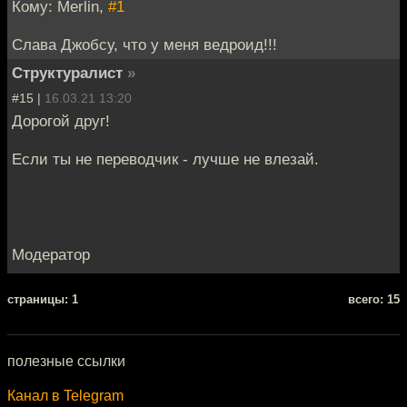
Кому: Merlin,
#1
Слава Джобсу, что у меня ведроид!!!
Структуралист
»
#15 |
16.03.21 13:20
Дорогой друг!
Если ты не переводчик - лучше не влезай.
Модератор
cтраницы: 1
всего: 15
полезные ссылки
Канал в Telegram