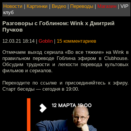
Новости
|
Картинки
|
Видео
|
Переводы
|
Магазин
|
VIP
клуб
Разговоры с Гоблином: Wink x Дмитрий
Пучков
12.03.21 18:14
|
Goblin
|
15 комментариев
Отмечаем выход сериала «Во все тяжкие» на Wink в
правильном переводе Гоблина эфиром в Clubhouse.
Обсудим трудности и легкости перевода культовых
фильмов и сериалов.
Переходите по ссылке и присоединяйтесь к эфиру.
Старт беседы — сегодня в 19:00.