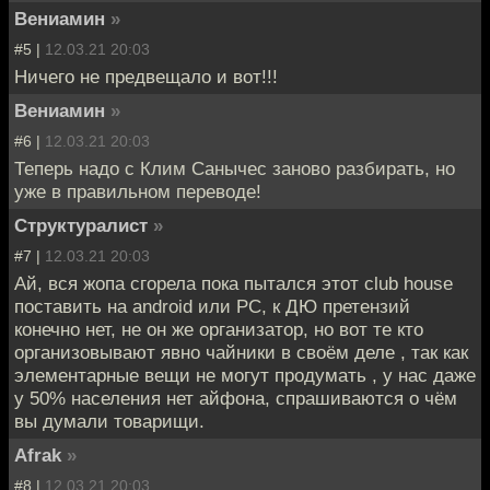
Вениамин
»
#5 |
12.03.21 20:03
Ничего не предвещало и вот!!!
Вениамин
»
#6 |
12.03.21 20:03
Теперь надо с Клим Санычес заново разбирать, но
уже в правильном переводе!
Структуралист
»
#7 |
12.03.21 20:03
Ай, вся жопа сгорела пока пытался этот club house
поставить на android или PC, к ДЮ претензий
конечно нет, не он же организатор, но вот те кто
организовывают явно чайники в своём деле , так как
элементарные вещи не могут продумать , у нас даже
у 50% населения нет айфона, спрашиваются о чём
вы думали товарищи.
Afrak
»
#8 |
12.03.21 20:03