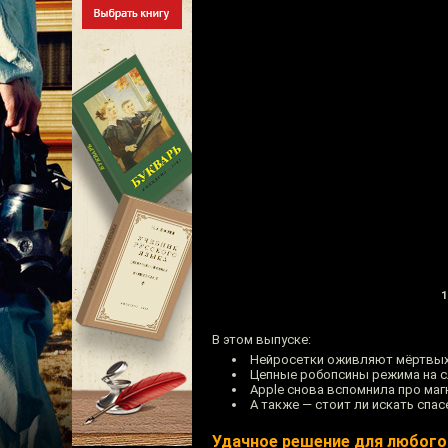
1
В этом выпуске:
Нейросетки оживляют мёртвых
Цепные робопсины режима на с
Apple снова вспомнила про маг
А также — стоит ли искать спас
Удачное решение для любого