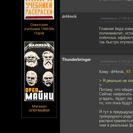
drHimik
отправлено 17.03.21 
Советские
Главная беда кови
учебники 1940-50х
полиомиелит, оспа
годов
побочных эффекто
так быстро отупел
Thunderbringer
отправлено 17.03.21 
Кому: drHimik,
#3
> Я реально не по
>
Потому, что обще
Сейчас набросить 
угадать, будет ли 
то, что пока буду
Магазин
ОПЕРМАЙКИ
Я тут в предыдуще
троюродного родст
распространяются
чем в реальные ф