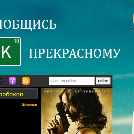
 робокоп
Железки