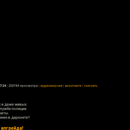
7:24
|
250744 просмотра
|
аудиоверсия
|
вконтакте
|
скачать
 и даже живых.
лужбе полиции.
ниты.
ение в даркнете?
 апгрейда!