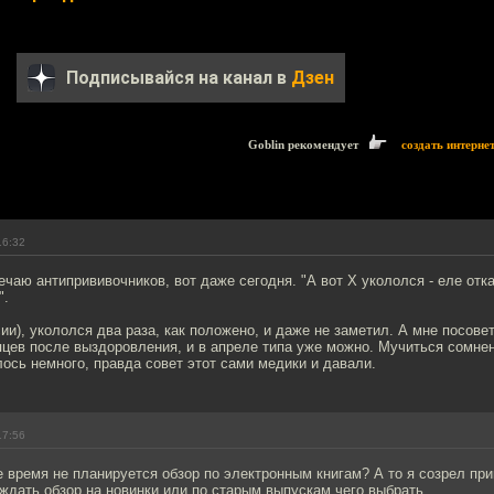
Подписывайся на канал в
Дзен
Goblin рекомендует
создать интерне
16:32
чаю антипрививочников, вот даже сегодня. "А вот Х укололся - еле отка
".
сии), укололся два раза, как положено, и даже не заметил. А мне посов
цев после выздоровления, и в апреле типа уже можно. Мучиться сомне
алось немного, правда совет этот сами медики и давали.
17:56
 время не планируется обзор по электронным книгам? А то я созрел при
ждать обзор на новинки или по старым выпускам чего выбрать.