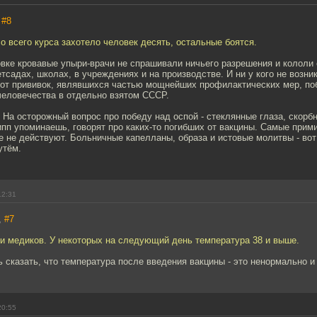
,
#8
со всего курса захотело человек десять, остальные боятся.
овке кровавые упыри-врачи не спрашивали ничьего разрешения и кололи
етсадах, школах, в учреждениях и на производстве. И ни у кого не возн
 от прививок, являвшихся частью мощнейших профилактических мер, п
человечества в отдельно взятом СССР.
 На осторожный вопрос про победу над оспой - стеклянные глаза, скорбн
ипп упоминаешь, говорят про каких-то погибших от вакцины. Самые при
е не действуют. Больничные капелланы, образа и истовые молитвы - вот
утём.
12:31
,
#7
и медиков. У некоторых на следующий день температура 38 и выше.
 сказать, что температура после введения вакцины - это ненормально и 
20:55