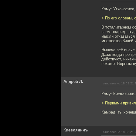
Кому: Утконосиха
> По его словам, 
В тоталитарном с
всем подряд - в д
мысли отказаться
множество бичей 
Ныноче всё иначе.
Даже когда про гр
действуют, никаки
похоже. Верным п
Андрей Л.
отправлено 18.03.21 
Кому: Киевлянинъ
> Первыми привил
Камрад, ты хочешь
Киевлянинъ
отправлено 18.03.21 