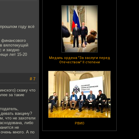
 прошлом году всё
с финансового
 в вялотекущей
с и заодно
 еще лет 15-20
Медаль ордена "За заслуги перед
Отечеством" II степени
# 7
инского) скажу что
лее за такие
отодатель,
 девать вакцину?
м, что не захотели
асходована, либо
РВИО
ранится не
очень много. А по