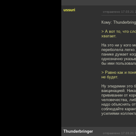
ussuri
отправлено 17.03.21 
Кому: Thunderbring
> А вот то, что сл
хватает.
На это ни у кого м
переболела легко.
панике думает ког
однозначно указыв
бы ими пользовали
> Равно как и пон
не будет.
Ну эпидемии это б
вакцинацией. Ника
прививании от кор
человечества, либ
надо объяснять от
соблюдайте каран
усилиями коллекти
Thunderbringer
отправлено 17.03.21 