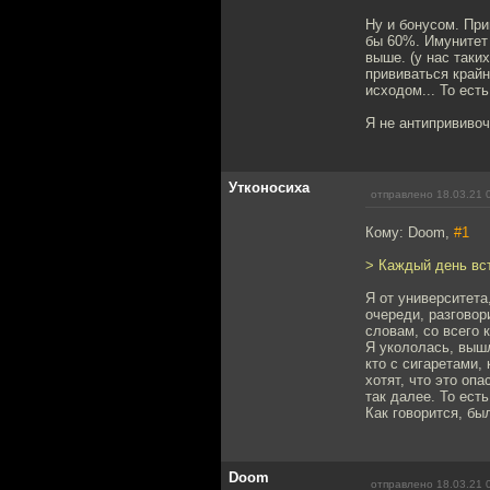
Ну и бонусом. Пр
бы 60%. Имунитет
выше. (у нас так
прививаться крайн
исходом... То ест
Я не антипрививоч
Утконосиха
отправлено 18.03.21 
Кому: Doom,
#1
> Каждый день вст
Я от университета
очереди, разговор
словам, со всего 
Я укололась, вышл
кто с сигаретами, 
хотят, что это оп
так далее. То ест
Как говорится, бы
Doom
отправлено 18.03.21 