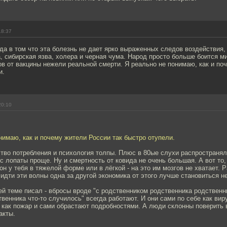
18:37
да в том что эта болезнь не дает ярко выраженных следов воздействия,
, сибирская язва, холера и черная чума. Народ просто больше боится 
в от вакцины нежели реальной смерти. Я реально не понимаю, как и по
и.
20:10
нимаю, как и почему жители России так быстро отупели.
ство потребления и психология толпы. Плюс в 80ые слухи распространя
с лопаты проще. Ну и смертность от ковида не очень большая. А вот то,
он у тебя в тяжелой форме или в лёгкой - на это им мозгов не хватает. Р
т идти эти волны одна за другой экономика от этого лучше становиться не
й теме писал - вбросы вроде "с родственником родственника родственн
венника что-то случилось" всегда работают. И они сами по себе как виру
 как пожар и сами обрастают подробностями. А люди склонны поверить 
акты.