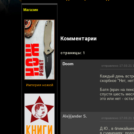
Магазин
Комментарии
cтраницы: 1
Doom
отправлено 17.03.21 
Каждый день встре
скорбное "Нет, нет
Империя ножей
Батя (врач на пен
спустя шесть меся
это или нет - ост
Ale}{ander S.
отправлено 17.03.21 
Д.Ю., в ближайшее
в сумнениях: подо