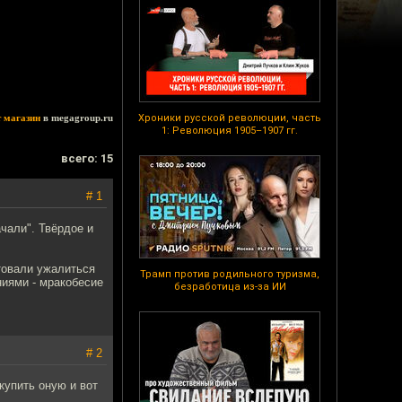
т магазин
в megagroup.ru
Хроники русской революции, часть
1: Революция 1905–1907 гг.
всего: 15
# 1
чали". Твёрдое и
етовали ужалиться
Трамп против родильного туризма,
ниями - мракобесие
безработица из-за ИИ
# 2
купить оную и вот