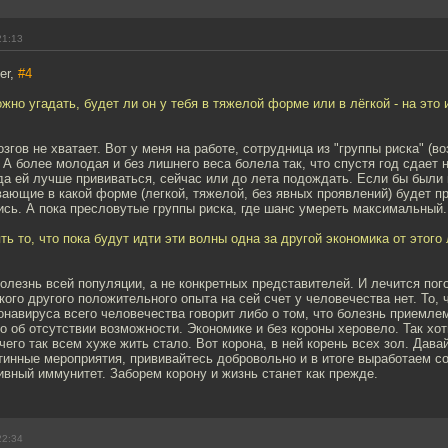
21:13
er,
#4
ожно угадать, будет ли он у тебя в тяжелой форме или в лёгкой - на это 
озгов не хватает. Вот у меня на работе, сотрудница из "группы риска" (во
 А более молодая и без лишнего веса болела так, что спустя год сдает н
да ей лучше прививаться, сейчас или до лета подождать. Если бы были 
ающие в какой форме (легкой, тяжелой, без явных проявлений) будет пр
сь. А пока пресловутые группы риска, где шанс умереть максимальный.
ять то, что пока будут идти эти волны одна за другой экономика от этог
олезнь всей популяции, а не конкретных представителей. И лечится пог
кого другого положительного опыта на сей счет у человечества нет. То, ч
онавируса всего человечества говорит либо о том, что болезнь приемле
о об отсутствии возможности. Экономике и без короны херовело. Так хо
чего так всем хуже жить стало. Вот корона, в ней корень всех зол. Дава
тинные мероприятия, прививайтесь добровольно и в итоге выработаем 
вный иммунитет. Заборем корону и жизнь станет как прежде.
22:34