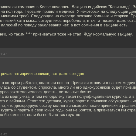
ививочная кампания в Киеве началась. Вакцина индийская "Ковишилд". 
 на пол года. Первыми привили медиков. У некоторых на следующий ден
их минимум трое). Следующие на очереди лежачие больные и старики. 
е низкий хотя масса сотрудников переболели, в т.ч. и тяжело, даже ест
ь иллюзий по поводу заболевания нет, а вот сомнения в вакцине есть.
ник, но таким **** прививаться тоже не стал. Жду нормальную вакцину.
01:47
речаю антипрививочников, вот даже сегодня.
, в котором работаю, колоться пошла. Прививки ставили в нашем медпун
илась со студентом, спросила, много ли его однокурсников будет привив
курса захотело человек десять, остальные боятся.
а из медпункта, а там неподалеку такая полуофициальная курилка, а в 
кто с вейпами. Стоят эти деточки, курят, парят и прививки обсуждают - ч
асно, что двоюродную сестру коллеги знакомого после прививки в реани
ь курить и парить в свои юные годы они не боятся, а прививаться им стра
ло бы смешно, если бы не было так грустно.
08:42