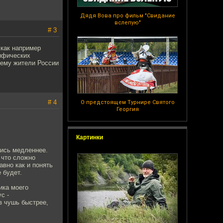
Дядя Вова про фильм "Свидание
вслепую"
# 3
 как например
мифических
чему жители России
# 4
О предстоящем Турнире Святого
Георгия
Картинки
лись медленнее.
 что сложно
авно как и понять
 будет.
ика моего
с -
в чушь быстрее,