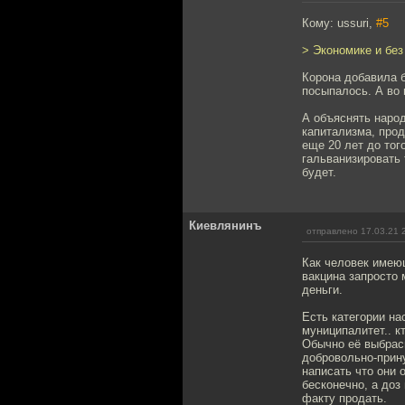
Кому: ussuri,
#5
> Экономике и без
Корона добавила б
посыпалось. А во 
А объяснять народ
капитализма, про
еще 20 лет до тог
гальванизировать 
будет.
Киевлянинъ
отправлено 17.03.21 
Как человек имеющ
вакцина запросто 
деньги.
Есть категории на
муниципалитет.. к
Обычно её выбрасы
добровольно-прину
написать что они 
бесконечно, а доз
факту продать.