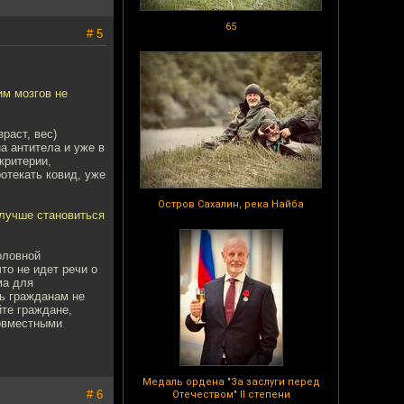
65
# 5
им мозгов не
зраст, вес)
а антитела и уже в
критерии,
отекать ковид, уже
Остров Сахалин, река Найба
о лучше становиться
оловной
то не идет речи о
ма для
ть гражданам не
йте граждане,
совместными
Медаль ордена "За заслуги перед
# 6
Отечеством" II степени