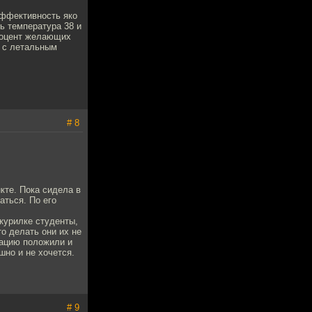
Эффективность яко
ь температура 38 и
Процент желающих
ь с летальным
# 8
кте. Пока сидела в
аться. По его
курилке студенты,
то делать они их не
мацию положили и
шно и не хочется.
# 9