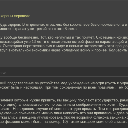
 короны херовело.
удь здоров. В отдельных отраслях без короны все было нормально, а в
многих странах уже третий акт этого балета.
у вообще бесполезно. Тот, кто неглупый и так поймёт. Системный кризи
должающийся уже 13 лет в относительно острой фазе по нарастающей и
о. Очередная перетасовка сил в мире и попытки затормозить этот процес
труп виртуальной экономики через холодную войну и прочее. Колбасить
22:45
ий представление об устройстве мед учреждения изнутри (пусть и укра
может быть и настоящая. При том сохранённая по всем правилам. Тем бо
селения которые нужно привить, им вакцину покупают (государство, раб
то угодно), а прививаться ею по различным соображениям не хотят. Куда
вают. Но в данном случае её можно выгодно продать. Тем же граждана
дительно прививаться можно либо написать что они привились и доза р
отказались и вакцина утилизирована.(после вскрытия флакона вакцина х
 во флаконе может быть, например, 10) Таким макаром можно её списать 