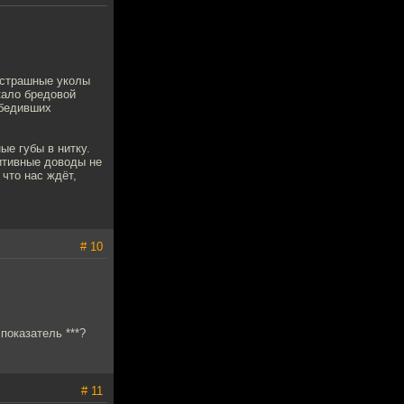
 страшные уколы
икало бредовой
обедивших
ые губы в нитку.
митивные доводы не
 что нас ждёт,
# 10
показатель ***?
# 11