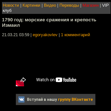
Новости
|
Картинки
|
Видео
|
Переводы
|
Магазин
|
VIP
клуб
1790 год: морские сражения и крепость
Измаил
21.03.21 03:59
|
egoryakovlev
|
1 комментарий
Вступай в нашу
группу ВКонтакте