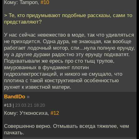
Кому: Tampon,
#10
> Те, кто придумывают подобные рассказы, сами то
представляют?
У нас сейчас невежество в моде, так что удивляться
не приходится. Одна дура, не знающая, как вообще
работает лодочный мотор, спи...нула полную ерунду,
ну а другие дураки радостно эту ерунду подхватят.
Подхватывали же ересь про сто тыщ трупов,
вмурованных в фундамент плотин
гидроэлектростанций, и никого не смущало, что
плотина с такой конструктивной особенностью
рухнет к известной матери.
BandIDo
»
#13 |
23.03.21 18:20
Кому: Утконосиха,
#12
Совершенно верно. Отмывать всегда тяжелее, чем
пачкать.