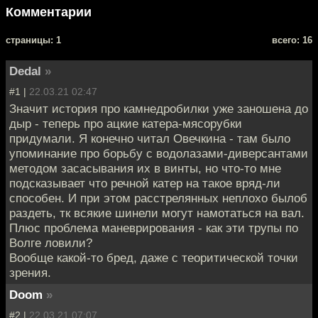
Комментарии
cтраницы: 1
всего: 16
Dedal
»
#1 |
22.03.21 02:47
Значит история про камнедробилки уже заношена до
дыр - теперь про ацкие катера-мясорубки
придумали. Я конечно читал Овечкина - там было
упоминание про борьбу с водолазами-диверсантами
методом засасывания их в винты, но что-то мне
подсказывает что речной катер на такое вряд-ли
способен. И при этом расстрелянных неплохо былоб
раздеть, тк всякие шинели могут намотаться на вал.
Плюс проблема маневрирования - как эти трупы по
Волге ловили?
Вообще какой-то бред, даже с теоритической точки
зрения.
Doom
»
#2 |
22.03.21 07:07