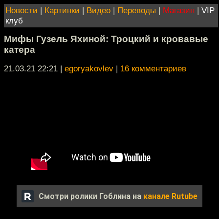
Новости
|
Картинки
|
Видео
|
Переводы
|
Магазин
|
VIP
клуб
Мифы Гузель Яхиной: Троцкий и кровавые
катера
21.03.21 22:21
|
egoryakovlev
|
16 комментариев
Смотри ролики Гоблина на
канале Rutube