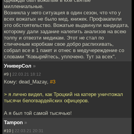
миллениальные.
Возникла у него ситуация в один сезон, что что у
всех вожатых не было мед. книжек. Профакапили
это обстоятельство. Вожатые выдвинули кандидата,
которому дали задание налепить анализов на всею
толпу и отвезти медикам. Этот не стал по
спичечным коробкам свое добро распихивать,
собрал все в 1 пакет и отнес в медучереждение со
словами "Ковыряйтесь, уплочено. Тут за всех".
УниверСол
»
#9 |
22.03.21 18:12
Кому: dead_Mazay,
#3
> я лично видел, как Троцкий на катере уничтожал
тысячи белогвардейских офицеров.
А я был той самой тысячью!
Tampon
»
#10 |
22.03.21 20:31