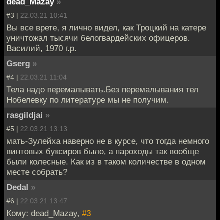
dead_Mazay
»
#3 |
22.03.21 10:41
Вы все врете, я лично видел, как Троцкий на катере
уничтожал тысячи белогвардейских офицеров.
Василий, 1970 г.р.
Gserg
»
#4 |
22.03.21 11:04
Тела надо перемалывать.Без перемалывания тел
Нобелевку по литературе мы не получим.
rasgildjai
»
#5 |
22.03.21 13:13
мать-Зулейха наверно не в курсе, что тогда немного
винтовых буксиров было, а пароходы так вообще
были колесные. Как из в таком количестве в одном
месте собрать?
Dedal
»
#6 |
22.03.21 13:47
Кому: dead_Mazay,
#3