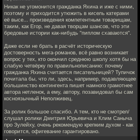
Никак не угомонится гражданка Яхина и иже с ними,
поэтому и приходится утюжить в кисель катерами
её высе... произведения компетентным товарищам,
таким, как Егор, не давая творцам шансов, что эти
бредовые истории как-нибудь "пиплом схаваются".
Даже если не брать в расчёт историческую
достоверность мега-романов, всё равно возникает
вопрос у тех, кто окончил среднюю школу хотя бы на
слабую четвёрку по правильнописанию: почему
гражданка Яхина считается писательницей? Тупичок
почитала бы, что ли, здесь, например, подавляющее
большинство контингента пишет намного грамотнее
автора нетленок, а ему, автору, позавидовал бы сам
косноязычный Неполживец.
За ролик большое спасибо. А тем, кто не смотрел/
слушал ролики Дмитрия Юрьевича и Клим Саныча
про Зулейху, очень рекомендую крепким духом - как
говорится, офигевание гарантировано.