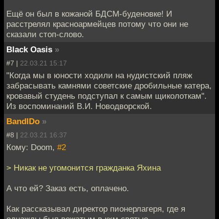
Ещё он был в кожаной БДСМ-буденовке! И
расстрелял красноармейцев потому что они не
сказали стоп-слово.
Black Oasis
»
#7 |
22.03.21 15:17
"Когда мы в юности ходили на нудистский пляж
забрасывать камнями советские дробильные катера,
кровавый студень подступал к самым щиколоткам".
Из воспоминаний В.И. Новодворской.
BandIDo
»
#8 |
22.03.21 16:37
Кому: Doom,
#2
> Никак не угомонится гражданка Яхина
А что ей? Заказ есть, оплачено.
Как рассказывал директор пионерлагеря, где я
однажды был вожатым в кхм святые