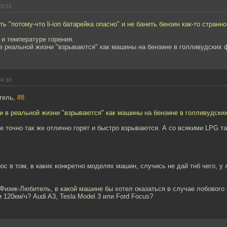
23:53
ть "потому-что li-ion батарейка опасно" и не банить бензин как-то странно
 и температуре горения.
в реальной жизни "взрываются" как машины на бензине в голливудских 
04:30
тель,
#8
и в реальной жизни "взрываются" как машины на бензине в голливудски
 точно так же отлично горят и быстро взрываются. А со всякими LPG та
ос в том, в каких конкретно моделях машин, случись не дай тнб чего, 
 Физик-Любитель, в какой машине бы хотел оказаться в случае лобового
 120км/ч? Audi A3, Tesla Model 3 или Ford Focus?