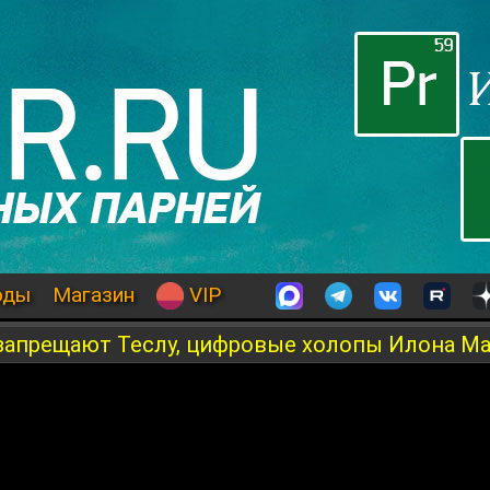
оды
Магазин
VIP
 запрещают Теслу, цифровые холопы Илона М