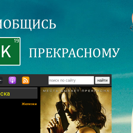
аска
Железки