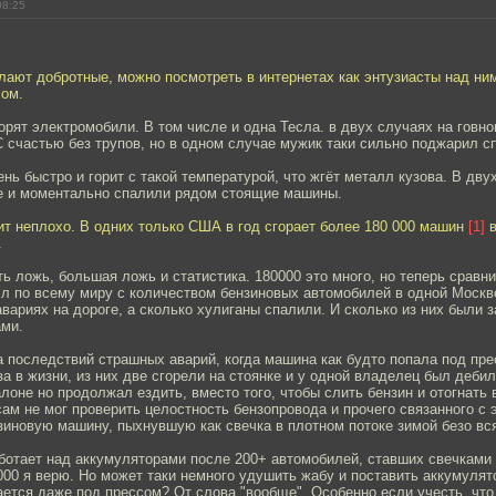
08:25
лают добротные, можно посмотреть в интернетах как энтузиасты над ни
ом.
горят электромобили. В том числе и одна Тесла. в двух случаях на говно
 счастью без трупов, но в одном случае мужик таки сильно поджарил сп
ень быстро и горит с такой температурой, что жгёт металл кузова. В дву
ке и моментально спалили рядом стоящие машины.
ит неплохо. В одних только США в год сгорает более 180 000 машин
[1]
в
.
сть ложь, большая ложь и статистика. 180000 это много, но теперь сравн
л по всему миру с количеством бензиновых автомобилей в одной Москве
авариях на дороге, а сколько хулиганы спалили. И сколько из них были
ми.
 последствий страшных аварий, когда машина как будто попала под пре
за в жизни, из них две сгорели на стоянке и у одной владелец был деби
алоне но продолжал ездить, вместо того, чтобы слить бензин и отогнать 
сам не мог проверить целостность бензопровода и прочего связанного с 
зиновую машину, пыхнувшую как свечка в плотном потоке зимой безо вс
аботает над аккумуляторами после 200+ автомобилей, ставших свечками т
00 я верю. Но может таки немного удушить жабу и поставить аккумулято
ается даже под прессом? От слова "вообще". Особенно если учесть, что