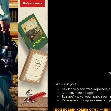
24
В этом выпуске:
Как Илон Маск стал королём, а 
Кто шпионил за Apple.
Батарейка, которая работает т
Купертино — родина нашего стр
Твой новый компьютер — пря