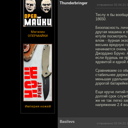
Thunderbringer
отправлено 02.04.21 
Теслу я бы вообще
18650.
Безопасность личн
другая машина и п
Магазин
ОПЕРМАЙКИ
ютубе посмотреть 
влом - бурная экз
весьма вредную г
начинается очень 
Джордано Бруно. А
если будешь не пр
ядовитой и едкой 
Сравниваем со об
стабильнее держат
меньшая удельная 
дорогой батарейке
Еще круче литий-т
долгий срок служб
же не так легко з
напряжение 2.4 во
Империя ножей
Basilevs
отправлено 02.04.21 