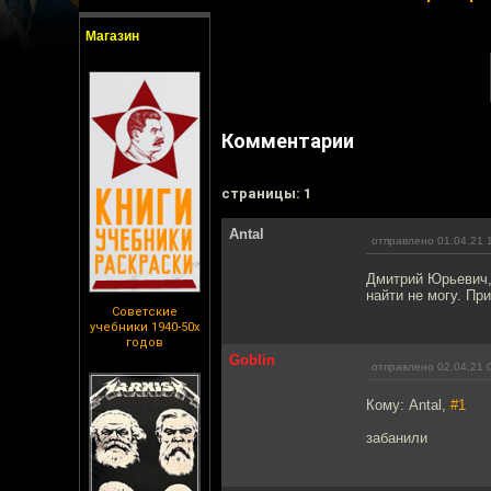
Магазин
Комментарии
cтраницы: 1
Antal
отправлено 01.04.21 
Дмитрий Юрьевич,
найти не могу. При
Советские
учебники 1940-50х
годов
Goblin
отправлено 02.04.21 
Кому: Antal,
#1
забанили