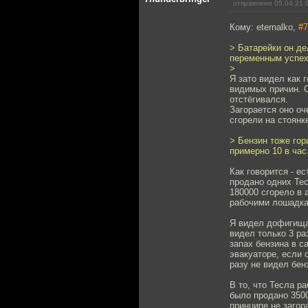
отправлено 05.04.21 
Кому: eternalko,
#7
> Батарейки он де
переменным успех
>
Я зато видел как 
видимых причин. С
отстёгивался.
Загорается оно оч
сгорели на стоян
> Бензин тоже гор
примерно 10 в час
Как говорится - е
продано одних Тес
180000 сгорело в 
рабочими лошадка
Я видел дофигища
видел только 3 ра
запах бензина в с
эвакуаторе, если 
разу не видел бен
В то, что Тесла р
было продано 3500
принципе не загор