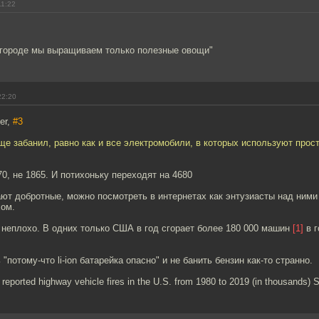
11:22
огороде мы выращиваем только полезные овощи"
22:20
er,
#3
ще забанил, равно как и все электромобили, в которых используют прос
70, не 1865. И потихоньку переходят на 4680
ют добротные, можно посмотреть в интернетах как энтузиасты над ними
ом.
 неплохо. В одних только США в год сгорает более 180 000 машин
[1]
в г
 "потому-что li-ion батарейка опасно" и не банить бензин как-то странно.
 reported highway vehicle fires in the U.S. from 1980 to 2019 (in thousands) S