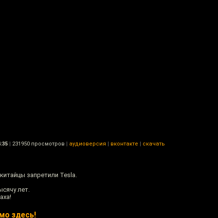
:35
|
231950 просмотров
|
аудиоверсия
|
вконтакте
|
скачать
китайцы запретили Tesla.
ысячу лет.
аха!
мо здесь!