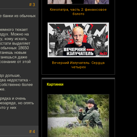
# 3
Клеопатра, часть 2: финансовое
болото
е банки из обычных
немного тюкает
оздух. Можно на
у, кому искать
 кстати выделяет
 обычных 18650
станешь новым
станешься даже
сознание от этой
Вечерний Излучатель: Сердца
четырех
здо дольше,
два недостатка -
собственно более
Картинки
же.
рядка и очень
езаряде, но опять
что у них
# 4