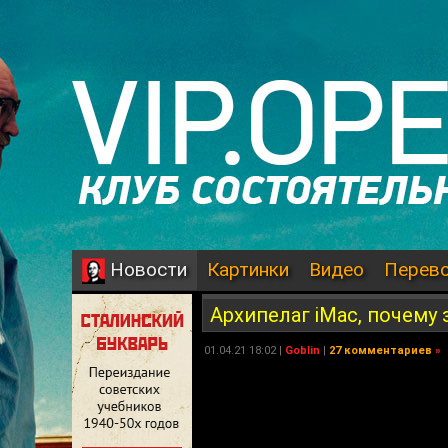
Картинки
Видео
Перев
Новости
Архипелаг iMac, почему
01.04.21 18:02 |
Goblin
|
27 комментариев
»