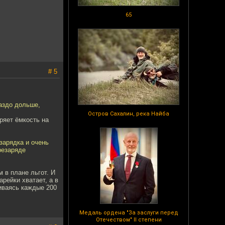
65
# 5
аздо дольше,
Остров Сахалин, река Найба
еряет ёмкость на
зарядка и очень
резаряде
м в плане льгот. И
арейки хватает, а в
иваясь каждые 200
Медаль ордена "За заслуги перед
Отечеством" II степени