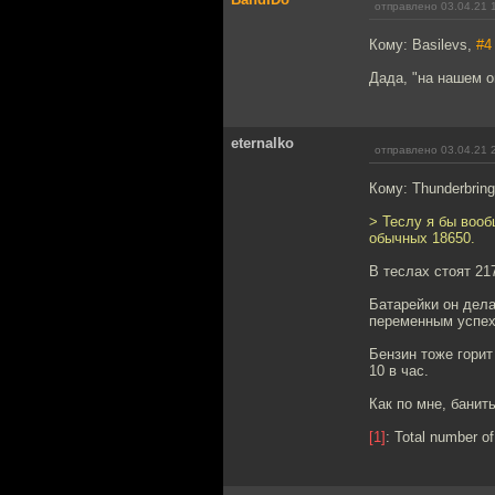
отправлено 03.04.21 
Кому: Basilevs,
#4
Дада, "на нашем 
eternalko
отправлено 03.04.21 
Кому: Thunderbring
> Теслу я бы вооб
обычных 18650.
В теслах стоят 21
Батарейки он дела
переменным успех
Бензин тоже горит
10 в час.
Как по мне, банить
[1]
: Total number of