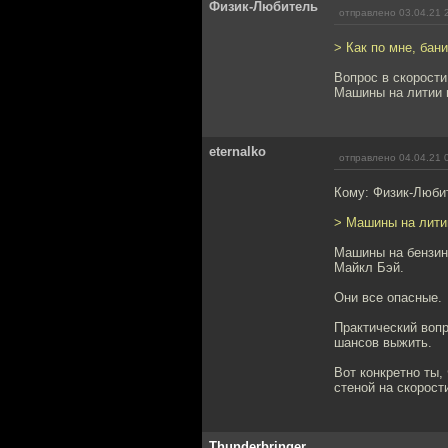
Физик-Любитель
отправлено 03.04.21 
> Как по мне, бани
Вопрос в скорости
Машины на литии 
eternalko
отправлено 04.04.21 
Кому: Физик-Люби
> Машины на лити
Машины на бензине
Майкл Бэй.
Они все опасные.
Практический вопр
шансов выжить.
Вот конкретно ты,
стеной на скорости
Thunderbringer