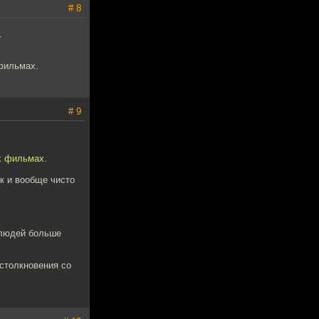
# 8
.
фильмах.
# 9
х фильмах.
к и вообще чисто
у людей больше
 столкновения со