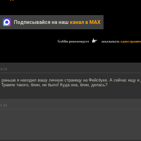
Подписывайся на наш
канал в MAX
Goblin рекомендует
заказывать
одностранич
19:15
 раньше я находил вашу личную страницу на Фейсбуке. А сейчас ищу и 
 Трампе такого, блин, не было! Куда она, блин, делась?
01:32