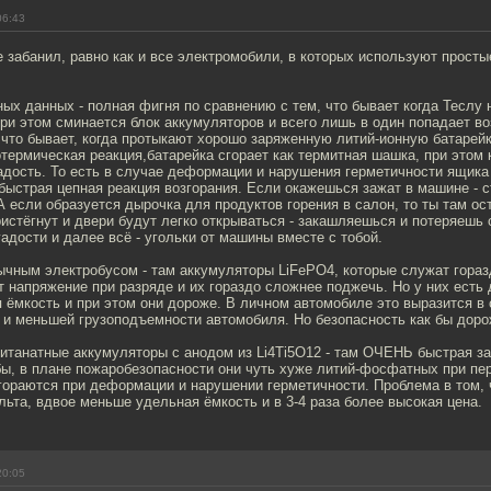
06:43
 забанил, равно как и все электромобили, в которых используют просты
ых данных - полная фигня по сравнению с тем, что бывает когда Теслу 
ри этом сминается блок аккумуляторов и всего лишь в один попадает в
что бывает, когда протыкают хорошо заряженную литий-ионную батарейк
отермическая реакция,батарейка сгорает как термитная шашка, при этом
адость. То есть в случае деформации и нарушения герметичности ящика
быстрая цепная реакция возгорания. Если окажешься зажат в машине - 
 если образуется дырочка для продуктов горения в салон, то ты там о
истёгнут и двери будут легко открываться - закашляешься и потеряешь 
гадости и далее всё - угольки от машины вместе с тобой.
ычным электробусом - там аккумуляторы LiFePO4, которые служат гора
 напряжение при разряде и их гораздо сложнее поджечь. Но у них есть 
ёмкость и при этом они дороже. В личном автомобиле это выразится в 
 и меньшей грузоподъемности автомобиля. Но безопасность как бы доро
итанатные аккумуляторы с анодом из Li4Ti5O12 - там ОЧЕНЬ быстрая за
ы, в плане пожаробезопасности они чуть хуже литий-фосфатных при пер
агораются при деформации и нарушении герметичности. Проблема в том, 
льта, вдвое меньше удельная ёмкость и в 3-4 раза более высокая цена.
20:05