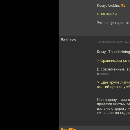
Кому: Goblin,
#2
> забанили
Это не цензура, эт
Basilevs
отправлено 02.04.21 
Кому: Thunderbring
> Сравниваем со 
В современные, вр
морозе
> Еще круче литий
долгий срок служ
Про европу - там 
продажи чистых эл
дальнюю дорогу мо
км на час на подз
BandIDo