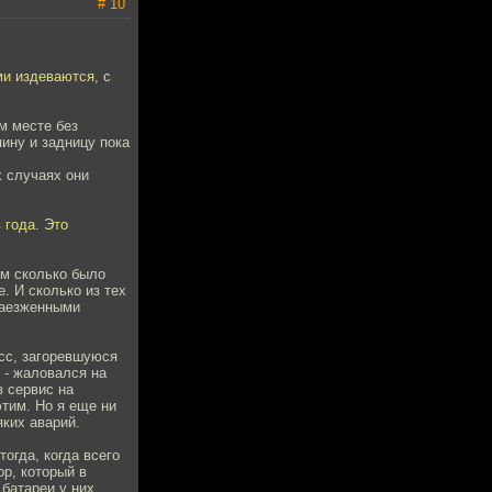
# 10
ми издеваются, с
м месте без
ину и задницу пока
х случаях они
 года. Это
им сколько было
. И сколько из тех
 заезженными
сс, загоревшуюся
л - жаловался на
в сервис на
этим. Но я еще ни
яких аварий.
огда, когда всего
р, который в
 батареи у них