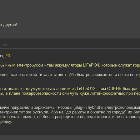
о другое!
20:09
er,
#3
обычным электробусом - там аккумуляторы LiFePO4, которые служат гор
оде - как раз литий-титанат ставят. Ибо быстро заряжается и почти не т
-титанатные аккумуляторы с анодом из Li4Ti5O12 - там ОЧЕНЬ быстрая 
бы, в плане пожаробезопасности они чуть хуже литий-фосфатных при пе
нынче приравняли заряжаемы гибриды (plug-in hybrid) к электрожоповозка
ектричек тут же рухнули. Ибо на "до работы и обратно по городу" их бат
жно ехать смело, не боясь разрядиться посреди дороги, и не останавл
арядку.