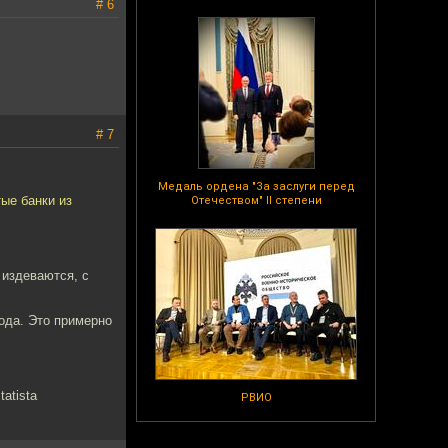
# 6
# 7
Медаль ордена "За заслуги перед
тые банки из
Отечеством" II степени
 издеваются, с
ода. Это примерно
tatista
РВИО