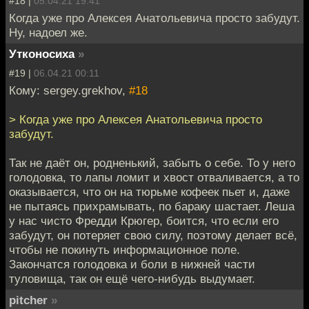
#18 |
05.04.21 19:41
Когда уже про Алексея Анатольевича просто забудут.
Ну, надоел же.
Утконосиха
»
#19 |
06.04.21 00:11
Кому: sergey.grekhov,
#18
> Когда уже про Алексея Анатольевича просто
забудут.
Так не даёт он, родненький, забыть о себе. То у него
голодовка, то лапы ломит и хвост отваливается, а то
оказывается, что он на тюрьме кофеек пьет и, даже
не пытаясь прихрамывать, по бараку шастает. Леша
у нас чисто Фредди Крюгер, боится, что если его
забудут, он потеряет свою силу, поэтому делает всё,
чтобы не покинуть информационное поле.
Закончатся голодовка и боли в нижней части
туловища, так он ещё чего-нибудь выдумает.
pitcher
»