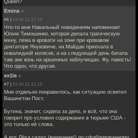
Queen?
Emina
»
#6 |
03.04.21 21:10
Что-то мне Навальный поведением напоминает
Юлию Тимошенко, которая делала трагическую
мину, лежа в кровати на зоне при кровавом
диктаторе Януковиче, на Майдан приехала в
инвалидной коляске, а на следующий день бегала
там аки конь на аршинных каблучищах. Фу, пакость!
Что один, что другая.
ex1le
»
#7 |
03.04.21 21:19
Мне отдельно понравилось, как ситуацию осветил
Вашингтон Пост.
Бутина, значит, сидела за дело, и всё, что она
говорит про условия содержания в тюрьме США -
это только её слова.
А вот Лёха сидит (внимание!) по сфабрикованному