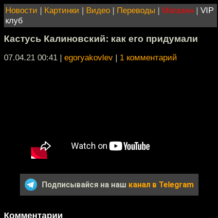
Новости
|
Картинки
|
Видео
|
Переводы
|
Магазин
|
VIP
клуб
Кастусь Калиновский: как его придумали
07.04.21 00:41
|
egoryakovlev
|
1 комментарий
Подписывайся на наш
канал в Telegram
Комментарии