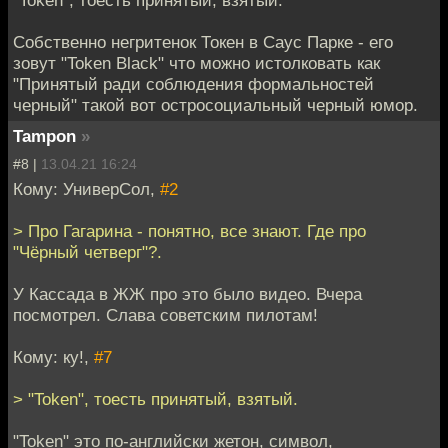
Собственно негритенок Токен в Саус Парке - его
зовут "Token Black" что можно истолковать как
"Принятый ради соблюдения формальностей
черный" такой вот остросоциальный черный юмор.
Tampon
»
#8 |
13.04.21 16:24
Кому: УниверСол,
#2
> Про Гагарина - понятно, все знают. Где про
"Чёрный четверг"?.
У Кассада в ЖЖ про это было видео. Вчера
посмотрел. Слава советским пилотам!
Кому: ку!,
#7
> "Token", тоесть принятый, взятый.
"Token" это по-английски жетон, символ,