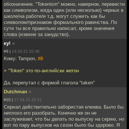
обозначение. "Tokenism" можно, наверное, перевести
как символизм, когда один (или несколько) черных в
школе/на работе/и т.д. могут служить как бы
символом/признаком формального равенства. По
сути ты все правильно написал, кроме значения
слова (извини за занудство).
ку!
»
#9 |
14.04.21 02:48
Кому: Tampon,
#8
> "Token" это по-английски жетон
Да, перепутал с формой глагола "taken"
Dutchman
»
#10 |
17.04.21 20:21
Сериал действительно забористая клюква. Было бы
неплохо его разобрать. Конечно же он не
заслуживает, что бы делать по выпуску на серию, но
вот по пару выпусков на сезон было бы здорово. Я