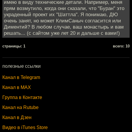
имею в виду технические детали. Например, меня
прям возмутило, когда они сказали, что "Буран" это
украденный проект их "Шаттла". Я понимаю, ДЮ
очень занят, но может КлимСаныч согласится или
Диментий? В любом случае, ваш монастырь и вам
решать... (с сайтом уже лет 20 и дальше с вами!)
cтраницы: 1
всего: 10
полезные ссылки
Канал в Telegram
Канал в MAX
Группа в Контакте
Канал на Rutube
Канал в Дзен
Видео в iTunes Store