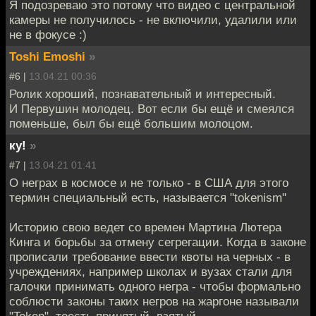
Я подозреваю это потому что видео с центральной
камеры не получилось - не включили, удалили или
не в фокусе :)
Toshi Emoshi
»
#6 |
13.04.21 00:36
Ролик хороший, познавательный и интересный.
И Первушин молодец. Вот если бы ещё и смеялся
поменьше, был бы ещё большим молоцом.
ку!
»
#7 |
13.04.21 01:41
О неграх в космосе и не только - в США для этого
термин специальный есть, называется "tokenism"
Историю свою ведет со времен Мартина Лютера
Кинга и борьбы за отмену сегрегации. Когда в законе
прописали требование ввести квоты на черных - в
учреждениях, например школах и вузах стали для
галочки принимать одного негра - чтобы формально
соблюсти законы таких негров на жаргоне называли
"Token", тоесть принятый, взятый.