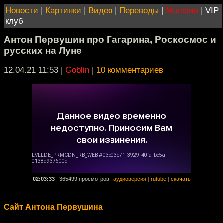
Новости
|
Картинки
|
Видео
|
Переводы
|
Магазин
|
VIP
клуб
Антон Первушин про Гагарина, Роскосмос и
русских на Луне
12.04.21 11:53
|
Goblin
|
10 комментариев
02:03:33
|
365499 просмотров
|
аудиоверсия
|
rutube
|
скачать
Сайт Антона Первушина