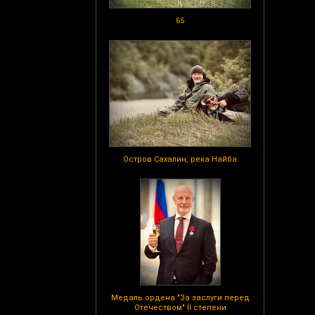
65
Остров Сахалин, река Найба
Медаль ордена "За заслуги перед
Отечеством" II степени