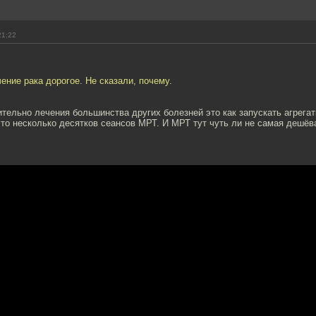
21:22
чение рака дорогое. Не сказали, почему.
ительно лечения большинства других болезней это как запускать агрегат
то несколько десятков сеансов МРТ. И МРТ тут чуть ли не самая дешёв