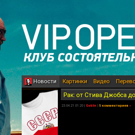
Картинки
Видео
Перев
Новости
Рак: от Стива Джобса д
23.04.21 01:20 |
Goblin
|
5 комментариев
»