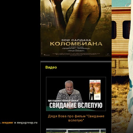
Видео
Дядя Вова про фильм "Свидание
вслепую"
ь
лендинг
в megagroup.ru