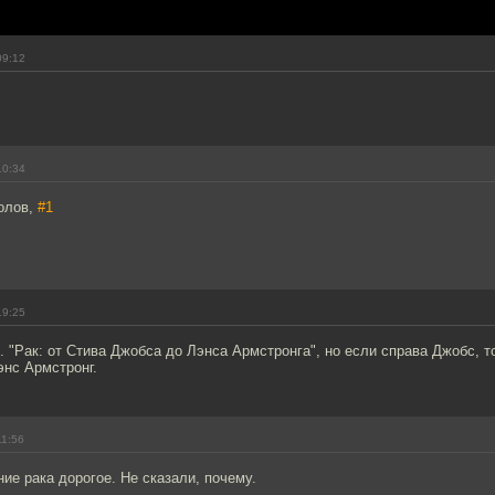
09:12
10:34
колов,
#1
19:25
. "Рак: от Стива Джобса до Лэнса Армстронга", но если справа Джобс, т
энс Армстронг.
11:56
ние рака дорогое. Не сказали, почему.