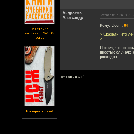
Андросов
отправлено 26.04.21 
Александр
Кому: Doom,
#4
Советские
учебники 1940-50х
> Сказали, что ле
годов
>
Потому, что относ
простых случаях э
расходов.
cтраницы: 1
Империя ножей