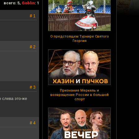
всего: 5,
Goblin
: 1
# 1
О предстоящем Турнире Святого
Георгия
# 2
# 3
Признание Меркель и
возвращение России в большой
о слева это-же
спорт
# 4