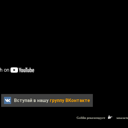
Вступай в нашу
группу ВКонтакте
Goblin рекомендует
заказат