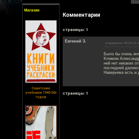
Магазин
Комментарии
cтраницы: 1
Евгений З.
отправлено 28.04.21 
Было бы очень ин
Климом Александро
ней нет никаких о
последней далеко 
Наверняка есть и 
Советские
учебники 1940-50х
cтраницы: 1
годов