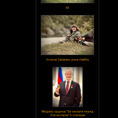
65
Остров Сахалин, река Найба
Медаль ордена "За заслуги перед
Отечеством" II степени