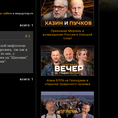
ку сайтов
в megagroup.ru
всего: 1
Признание Меркель и
возвращение России в большой
# 1
спорт
вской мифологии
хаика, так как в
из них, с
ожа на "Шахнаме".
ме".
всего: 1
Атака БПЛА на Геленджик и
открытие Ормузского пролива