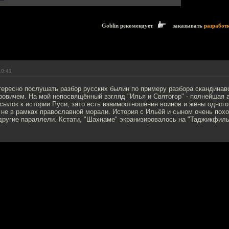
Goblin рекомендует
заказывать
разработ
10:41
тересно послушать разбор русских былин по примеру разбора скандина
вичем. На мой непосвящённый взгляд "Илья и Святогор" - полнейшая ар
тсылок к истории Руси, зато есть взаимоотношения воинов и жены одного 
не в рамках православной морали. История с Ильёй и сыном очень пох
другие параллели. Кстати, "Шахнаме" экранизировалось на "Таджикфиль