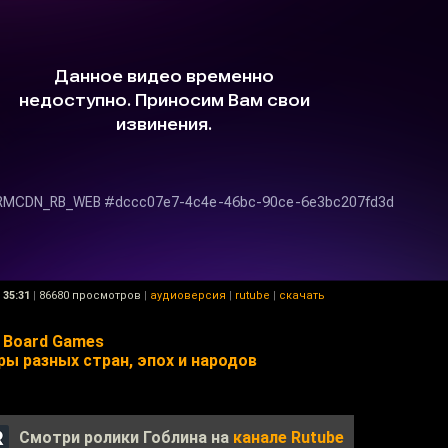
35:31
|
86680 просмотров
|
аудиоверсия
|
rutube
|
скачать
c Board Games
ы разных стран, эпох и народов
Смотри ролики Гоблина на
канале Rutube