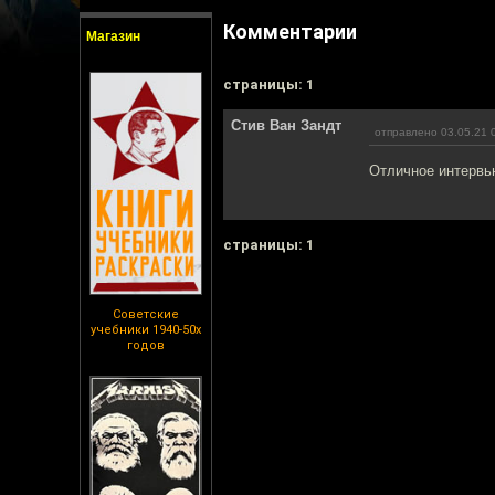
Комментарии
Магазин
cтраницы: 1
Стив Ван Зандт
отправлено 03.05.21 
Отличное интервь
cтраницы: 1
Советские
учебники 1940-50х
годов