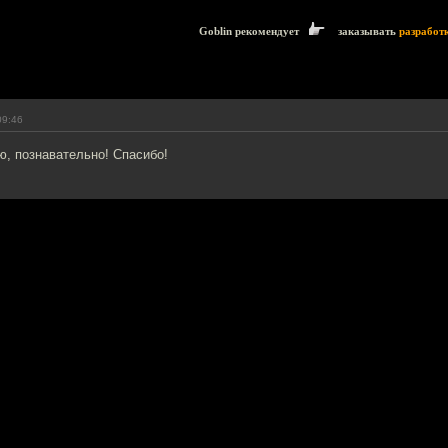
Goblin рекомендует
заказывать
разработ
09:46
ю, познавательно! Спасибо!