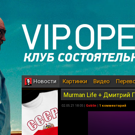
Картинки
Видео
Перев
Новости
Murman Life + Дмитрий
02.05.21 18:05 |
Goblin
|
1 комментарий