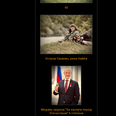
65
Остров Сахалин, река Найба
Медаль ордена "За заслуги перед
Отечеством" II степени