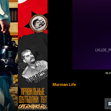
35:3
Murman Life