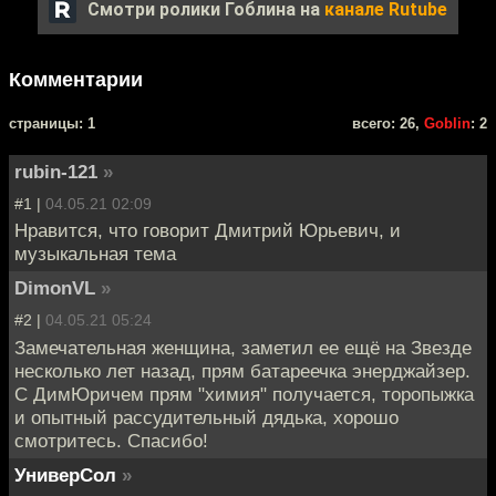
Смотри ролики Гоблина на
канале Rutube
Комментарии
cтраницы: 1
всего: 26,
Goblin
: 2
rubin-121
»
#1 |
04.05.21 02:09
Нравится, что говорит Дмитрий Юрьевич, и
музыкальная тема
DimonVL
»
#2 |
04.05.21 05:24
Замечательная женщина, заметил ее ещё на Звезде
несколько лет назад, прям батареечка энерджайзер.
С ДимЮричем прям "химия" получается, торопыжка
и опытный рассудительный дядька, хорошо
смотритесь. Спасибо!
УниверСол
»