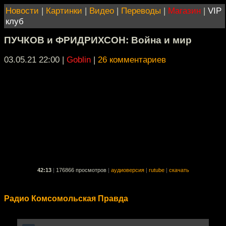
Новости
|
Картинки
|
Видео
|
Переводы
|
Магазин
|
VIP
клуб
ПУЧКОВ и ФРИДРИХСОН: Война и мир
03.05.21 22:00
|
Goblin
|
26 комментариев
42:13
|
176866 просмотров
|
аудиоверсия
|
rutube
|
скачать
Радио Комсомольская Правда