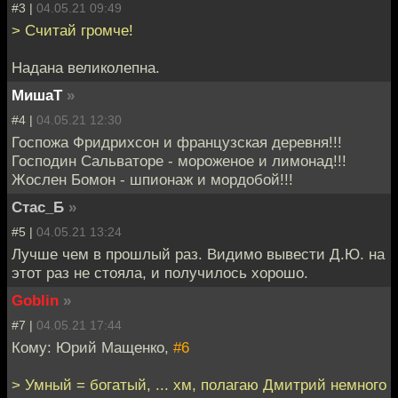
#3 |
04.05.21 09:49
> Считай громче!
Надана великолепна.
МишаТ
»
#4 |
04.05.21 12:30
Госпожа Фридрихсон и французская деревня!!!
Господин Сальваторе - мороженое и лимонад!!!
Жослен Бомон - шпионаж и мордобой!!!
Стас_Б
»
#5 |
04.05.21 13:24
Лучше чем в прошлый раз. Видимо вывести Д.Ю. на
этот раз не стояла, и получилось хорошо.
Goblin
»
#7 |
04.05.21 17:44
Кому: Юрий Мащенко,
#6
> Умный = богатый, ... хм, полагаю Дмитрий немного