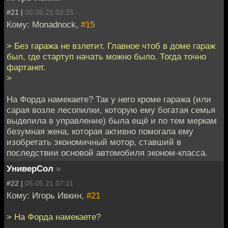
#21 |
05.05.21 02:25
Кому: Monadnock,
#15
> Без гаража не взлетит. Главное чтоб в доме гараж
был, где стартуп начать можно было. Тогда точно
фартанет.
>
На Форда намекаете? Так у него кроме гаража (или
сарая возле лесопилки, которую ему богатая семья
выделила в управление) была ещё и по тем меркам
безумная жена, которая активно помогала ему
изобретать экономичный мотор, ставший в
последствии основой автомобиля эконом-класса.
УниверСол
»
#22 |
05.05.21 07:11
Кому: Игорь Ивкин,
#21
> На Форда намекаете?