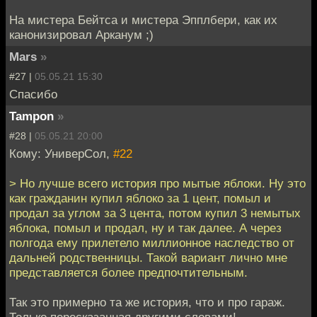
На мистера Бейтса и мистера Эпплбери, как их
канонизировал Арканум ;)
Mars
»
#27 |
05.05.21 15:30
Спасибо
Tampon
»
#28 |
05.05.21 20:00
Кому: УниверСол,
#22
> Но лучше всего история про мытые яблоки. Ну это
как гражданин купил яблоко за 1 цент, помыл и
продал за углом за 3 цента, потом купил 3 немытых
яблока, помыл и продал, ну и так далее. А через
полгода ему прилетело миллионное наследство от
дальней родственницы. Такой вариант лично мне
представляется более предпочтительным.
Так это примерно та же история, что и про гараж.
Только пересказанная другими словами!