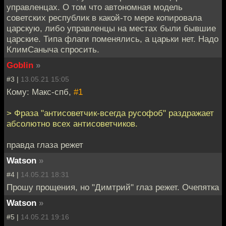
управленцах. О том что автономная модель
советских республик в какой-то мере копировала
царскую, либо управленцы на местах были бывшие
царские. Типа флаги поменялись, а царьки нет. Надо
КлимСаныча спросить.
Goblin
»
#3 |
13.05.21 15:05
Кому: Макс-спб,
#1
> Фраза "антисоветчик-всегда русофоб" раздражает
абсолютно всех антисоветчиков.
правда глаза режет
Watson
»
#4 |
14.05.21 18:31
Прошу прощения, но "Димтрий" глаз режет. Очепятка
Watson
»
#5 |
14.05.21 19:16