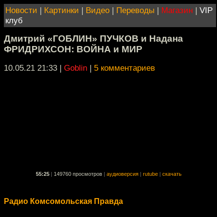
Новости
|
Картинки
|
Видео
|
Переводы
|
Магазин
|
VIP
клуб
Дмитрий «ГОБЛИН» ПУЧКОВ и Надана
ФРИДРИХСОН: ВОЙНА и МИР
10.05.21 21:33
|
Goblin
|
5 комментариев
55:25
|
149760 просмотров
|
аудиоверсия
|
rutube
|
скачать
Радио Комсомольская Правда