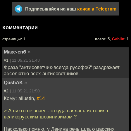
Подписывайся на наш
канал в Telegram
Комментарии
cтраницы: 1
всего: 5,
Goblin
: 1
Макс-спб
»
#1 |
11.05.21 21:48
Фраза "антисоветчик-всегда русофоб" раздражает
абсолютно всех антисоветчиков.
QashAK
»
#2 |
11.05.21 21:50
Кому: allustin,
#14
> А никто не знает - откуда взялась история с
великорусским шовинизимом ?
Насколько помню, у Ленина речь шла о царских