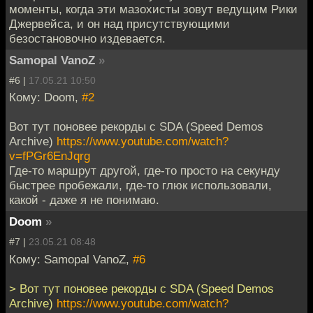
моменты, когда эти мазохисты зовут ведущим Рики
Джервейса, и он над присутствующими
безостановочно издевается.
Samopal VanoZ
»
#6 |
17.05.21 10:50
Кому: Doom,
#2
Вот тут поновее рекорды с SDA (Speed Demos
Archive)
https://www.youtube.com/watch?
v=fPGr6EnJqrg
Где-то маршрут другой, где-то просто на секунду
быстрее пробежали, где-то глюк использовали,
какой - даже я не понимаю.
Doom
»
#7 |
23.05.21 08:48
Кому: Samopal VanoZ,
#6
> Вот тут поновее рекорды с SDA (Speed Demos
Archive)
https://www.youtube.com/watch?