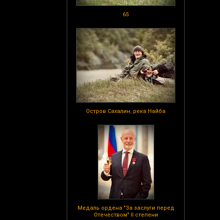
65
Остров Сахалин, река Найба
Медаль ордена "За заслуги перед
Отечеством" II степени