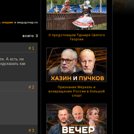
ь
лендинг
в megagroup.ru
О предстоящем Турнире Святого
всего: 3
Георгия
# 1
ти. А есть ли
одсказать как
# 2
Признание Меркель и
возвращение России в большой
спорт
# 3