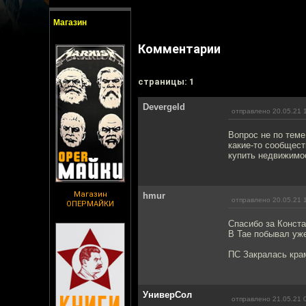
Магазин
Комментарии
cтраницы: 1
Devergeld
отправлено 20.05.21 
Вопрос не по теме
какие-то сообщес
купить недвижимост
Магазин
hmur
отправлено 20.05.21 
ОПЕРМАЙКИ
Спасибо за Конста
В Тае побывал уже
ПС Закралась крам
УниверСол
отправлено 21.05.21 