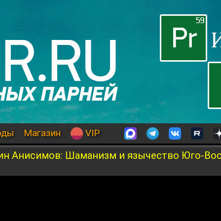
оды
Магазин
VIP
ин Анисимов: Шаманизм и язычество Юго-Во