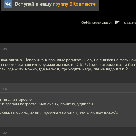
Вступай в нашу
группу ВКонтакте
Goblin рекомендует
заказат
14:43
 шаманизма. Наверняка в прошлых роликах было, но я никак не могу най
тва соотечественников/русскоязычных в ЮВА? Люди, которые могли бы п
ь, где жить можно, где нельзя, где ходить надо, где не надо и т.п.?
18:06
нтина, интересно.
 в зрелом возрасте, был очень, приятно, удивлён.
ольная мысль, если б русские там жили, это ж привет всему))
09:42