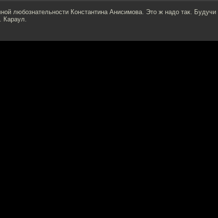
ной любознательности Константина Анисимова. Это ж надо так. Будучи 
. Караул.