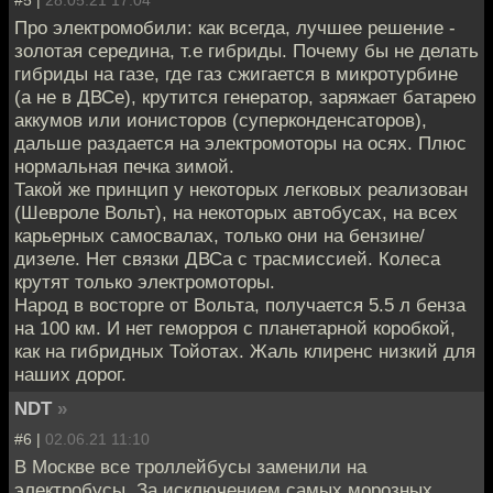
Про электромобили: как всегда, лучшее решение -
золотая середина, т.е гибриды. Почему бы не делать
гибриды на газе, где газ сжигается в микротурбине
(а не в ДВСе), крутится генератор, заряжает батарею
аккумов или ионисторов (суперконденсаторов),
дальше раздается на электромоторы на осях. Плюс
нормальная печка зимой.
Такой же принцип у некоторых легковых реализован
(Шевроле Вольт), на некоторых автобусах, на всех
карьерных самосвалах, только они на бензине/
дизеле. Нет связки ДВСа с трасмиссией. Колеса
крутят только электромоторы.
Народ в восторге от Вольта, получается 5.5 л бенза
на 100 км. И нет геморроя с планетарной коробкой,
как на гибридных Тойотах. Жаль клиренс низкий для
наших дорог.
NDT
»
#6 |
02.06.21 11:10
В Москве все троллейбусы заменили на
электробусы. За исключением самых морозных