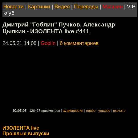
Новости
|
Картинки
|
Видео
|
Переводы
|
Магазин
|
VIP
клуб
Дмитрий "Гоблин" Пучков, Александр
Цыпкин - ИЗОЛЕНТА live #441
24.05.21 14:08
|
Goblin
|
6 комментариев
02:05:05
|
126417 просмотров
|
аудиоверсия
|
rutube
|
youtube
|
скачать
ИЗОЛЕНТА live
Прошлые выпуски