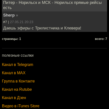
Питер - Норильск и МСК - Норильск прямые рейсы
есть
Sherp
»
#7 |
27.05.21 20:23
Даешь эфиры с Трилистника и Клевера!
cтраницы: 1
всего: 7
полезные ссылки
Канал в Telegram
Канал в MAX
Группа в Контакте
Канал на Rutube
Канал в Дзен
Видео в iTunes Store