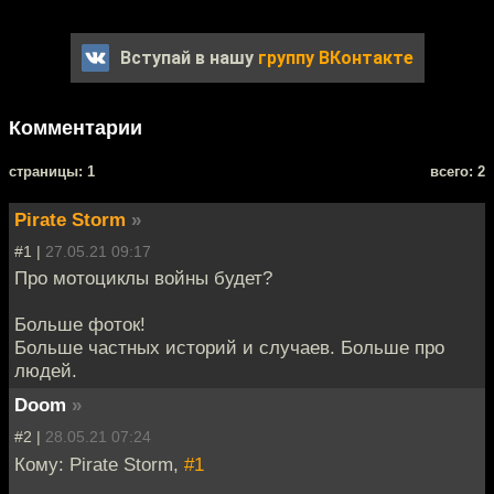
Вступай в нашу
группу ВКонтакте
Комментарии
cтраницы: 1
всего: 2
Pirate Storm
»
#1 |
27.05.21 09:17
Про мотоциклы войны будет?
Больше фоток!
Больше частных историй и случаев. Больше про
людей.
Doom
»
#2 |
28.05.21 07:24
Кому: Pirate Storm,
#1