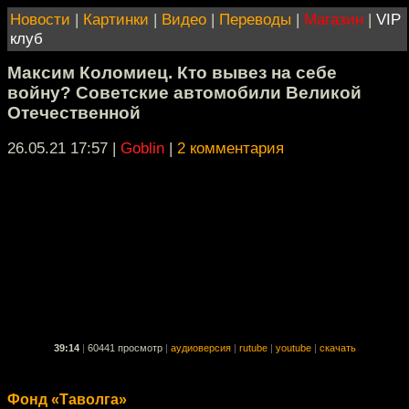
Новости
|
Картинки
|
Видео
|
Переводы
|
Магазин
|
VIP
клуб
Максим Коломиец. Кто вывез на себе
войну? Советские автомобили Великой
Отечественной
26.05.21 17:57
|
Goblin
|
2 комментария
39:14
|
60441 просмотр
|
аудиоверсия
|
rutube
|
youtube
|
скачать
Фонд «Таволга»