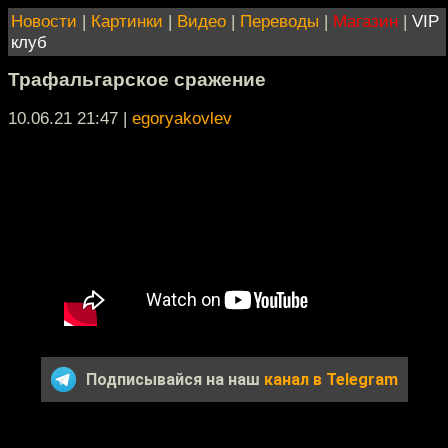
Новости
|
Картинки
|
Видео
|
Переводы
|
Магазин
|
VIP
клуб
Трафальгарское сражение
10.06.21 21:47
|
egoryakovlev
Подписывайся на наш
канал в Telegram