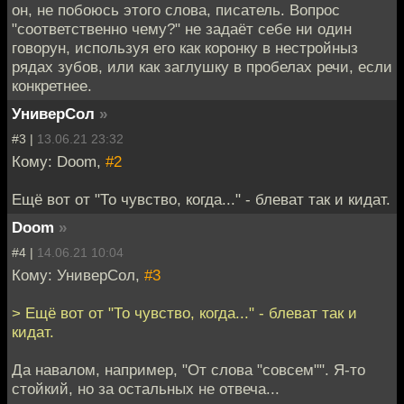
он, не побоюсь этого слова, писатель. Вопрос
"соответственно чему?" не задаёт себе ни один
говорун, используя его как коронку в нестройныз
рядах зубов, или как заглушку в пробелах речи, если
конкретнее.
УниверСол
»
#3 |
13.06.21 23:32
Кому: Doom,
#2
Ещё вот от "То чувство, когда..." - блеват так и кидат.
Doom
»
#4 |
14.06.21 10:04
Кому: УниверСол,
#3
> Ещё вот от "То чувство, когда..." - блеват так и
кидат.
Да навалом, например, "От слова "совсем"". Я-то
стойкий, но за остальных не отвеча...