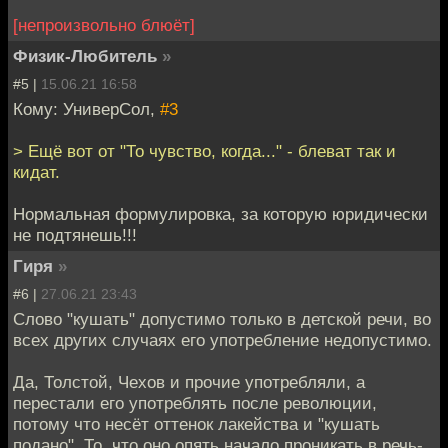
[непроизвольно блюёт]
Физик-Любитель
»
#5 |
15.06.21 16:58
Кому: УниверСол,
#3
> Ещё вот от "То чувство, когда..." - блеват так и
кидат.
Нормальная формулировка, за которую юридически
не подтянешь!!!
Гиря
»
#6 |
27.06.21 23:43
Слово "кушать" допустимо только в детской речи, во
всех других случаях его употребление недопустимо.
Да, Толстой, Чехов и прочие употребляли, а
перестали его употреблять после революции,
потому что несёт оттенок лакейства и "кушать
подано". То, что оно опять начало проникать в речь-